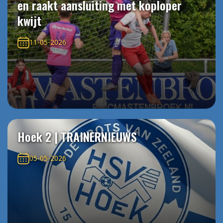
en raakt aansluiting met koploper
kwijt
11-05-2026
Hoek 2 | TRAINERNIEUWS
05-05-2026