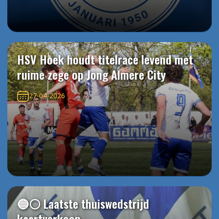
HSV Hoek houdt titelrace levend met
ruime zege op Jong Almere City
27-04-2026
🔵⚪️ Laatste thuiswedstrijd
kaartverkoop