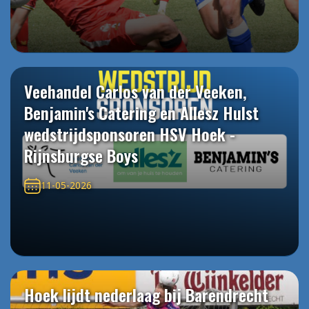
Veehandel Carlos van der Veeken,
Benjamin's Catering en Allesz Hulst
wedstrijdsponsoren HSV Hoek -
Rijnsburgse Boys
11-05-2026
Hoek lijdt nederlaag bij Barendrecht