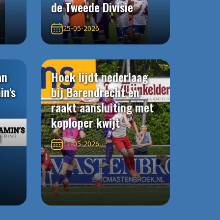
de Tweede Divisie
25-05-2026
an
Hoek lijdt nederlaag
in's
bij Barendrecht en
raakt aansluiting met
koploper kwijt
n
11-05-2026