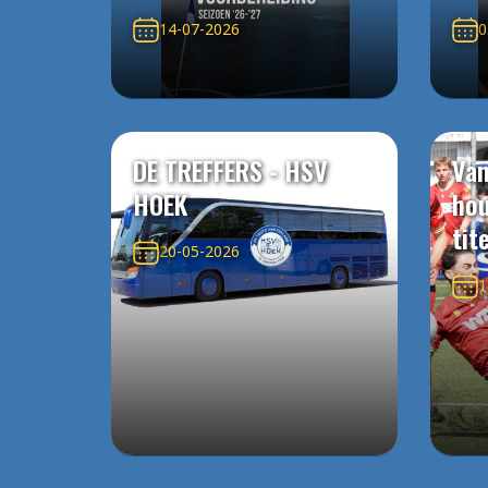
14-07-2026
0
DE TREFFERS - HSV
Van
HOEK
ho
tit
20-05-2026
1