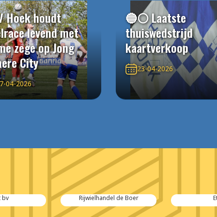
V Hoek houdt
🔵⚪️ Laatste
elrace levend met
thuiswedstrijd
me zege op Jong
kaartverkoop
ere City
23-04-2026
7-04-2026
 bv
Rijwielhandel de Boer
E