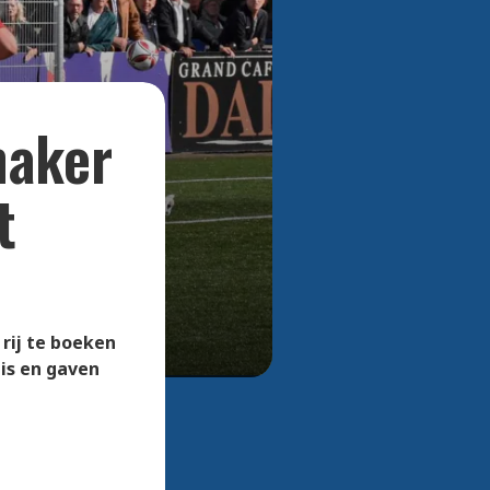
Bekijk alle foto's
maker
t
rij te boeken
mis en gaven