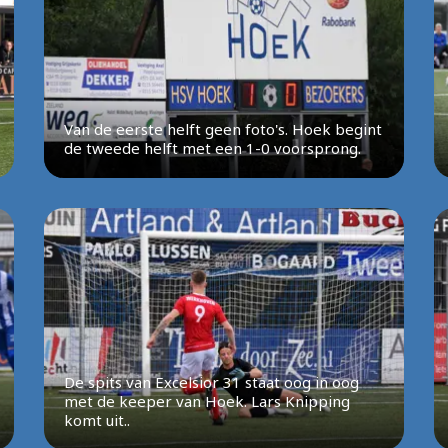
Van de eerste helft geen foto's. Hoek begint
de tweede helft met een 1-0 voorsprong.
De spits van Excelsior 31 staat oog in oog
met de keeper van Hoek. Lars Knipping
komt uit..