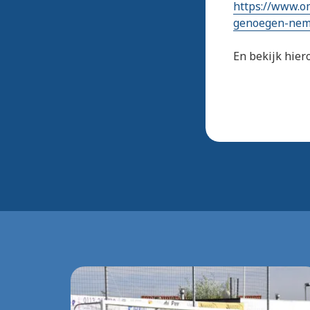
https://www.o
genoegen-nem
En bekijk hiero