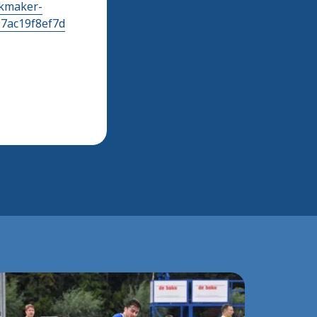
jkmaker-
7ac19f8ef7d