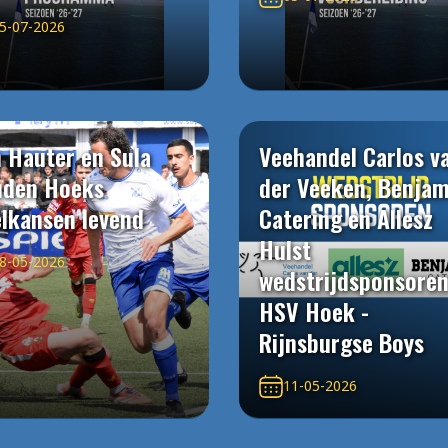
5-07-2026
 Hauter en Sula
Veehandel Carlos v
uden Hoeks
der Veeken, Benjam
elkansen levend
Catering en Allesz
Hulst
8-05-2026
wedstrijdsponsore
HSV Hoek -
Rijnsburgse Boys
11-05-2026