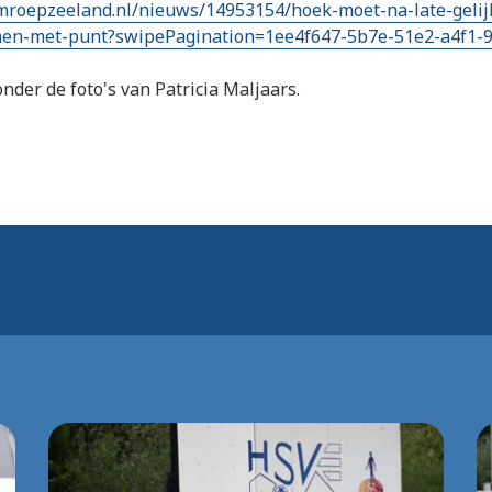
mroepzeeland.nl/nieuws/14953154/hoek-moet-na-late-geli
en-met-punt?swipePagination=1ee4f647-5b7e-51e2-a4f1-9
nder de foto's van Patricia Maljaars.