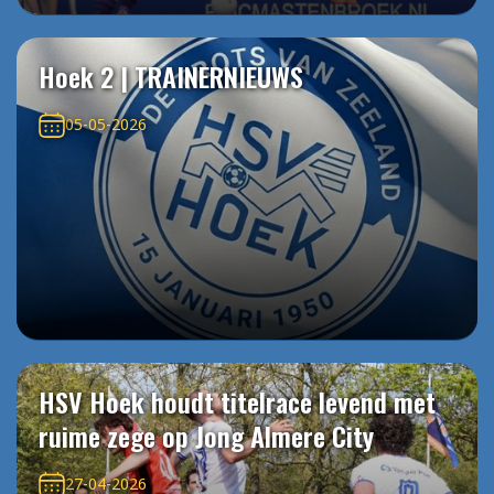
Hoek 2 | TRAINERNIEUWS
05-05-2026
HSV Hoek houdt titelrace levend met
ruime zege op Jong Almere City
27-04-2026