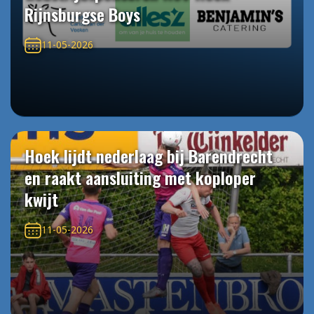
Rijnsburgse Boys
11-05-2026
Hoek lijdt nederlaag bij Barendrecht
en raakt aansluiting met koploper
kwijt
11-05-2026