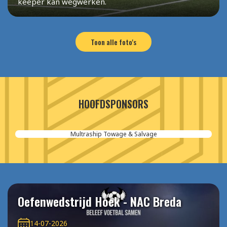
keeper kan wegwerken.
Toon alle foto's
HOOFDSPONSORS
Aannemersbedrijf van der Poel
Oefenwedstrijd Hoek - NAC Breda
14-07-2026