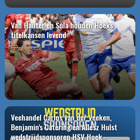
Van Hauter en Sula houden Hoeks
titelkansen levend
18-05-2026
Veehandel Carlos van der Veeken,
Benjamin's Catering en Allesz Hulst
wedstrijdsponsoren HSV Hoek -