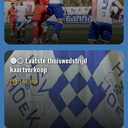
🔵⚪️ Laatste thuiswedstrijd
kaartverkoop
23-04-2026