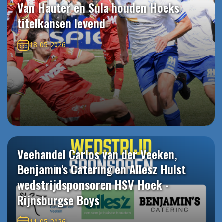
Van Hauter en Sula houden Hoeks
titelkansen levend
18-05-2026
Veehandel Carlos van der Veeken,
Benjamin's Catering en Allesz Hulst
wedstrijdsponsoren HSV Hoek -
Rijnsburgse Boys
11-05-2026