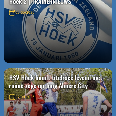
Hoek 2 | TRAINERNIEUWS
05-05-2026
HSV Hoek houdt titelrace levend met
ruime zege op Jong Almere City
27-04-2026