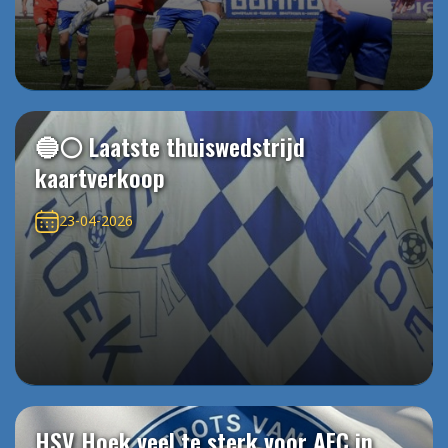
🔵⚪️ Laatste thuiswedstrijd
kaartverkoop
23-04-2026
HSV Hoek veel te sterk voor AFC in