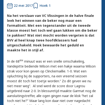
22 mei 2017
Hoek 1
Na het verslaan van VC Vlissingen in de halve finale
leek het winnen van de beker nog maar een
formaliteit. Met een tegenstander uit de tweede
klasse moest het toch wel gaan lukken om die beker
te pakken? Wat niet mocht worden vergeten is dat
BVV al heel knap twee hoofdklassers had
uitgeschakeld. Hoek bewaarde het geduld en
maakte het in stijl af.
ste
In de 68
minuut was er een snelle omschakeling,
Vandepitte bediende Wilson met een hakje waarna Wilson
strak voor kon geven op Clinckemaillie. 1-0. Wat een
opluchting bij de supporters, na een vreemd seizoen
moest dit toch het toetje worden.” Zo dit geven we nu
niet meer weg”. Al snel werd de score door Lagrou
uitgebreid naar 2-0. In blessuretijd maakte Garmat nog de
aansluitingstreffer, alle ogen gingen naar de klok “het zal
toch niet he?” Maar lang kon daar niet over nagedacht