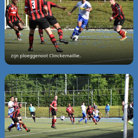
zijn ploeggenoot Clinckemaillie..