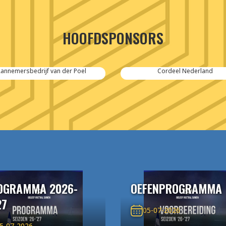
HOOFDSPONSORS
annemersbedrijf van der Poel
Cordeel Nederland
OGRAMMA 2026-
OEFENPROGRAMMA
27
05-07-2026
5-07-2026