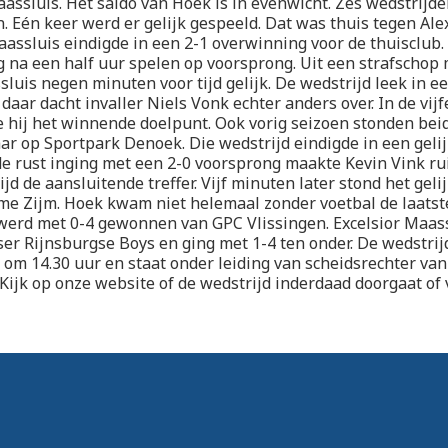
aassluis. Het saldo van Hoek is in evenwicht. Zes wedstrij
n. Eén keer werd er gelijk gespeeld. Dat was thuis tegen Ale
aassluis eindigde in een 2-1 overwinning voor de thuisclub
eg na een half uur spelen op voorsprong. Uit een strafschop
luis negen minuten voor tijd gelijk. De wedstrijd leek in ee
daar dacht invaller Niels Vonk echter anders over. In de vij
 hij het winnende doelpunt. Ook vorig seizoen stonden bei
ar op Sportpark Denoek. Die wedstrijd eindigde in een gelijk
 rust inging met een 2-0 voorsprong maakte Kevin Vink ru
jd de aansluitende treffer. Vijf minuten later stond het geli
eme Zijm. Hoek kwam niet helemaal zonder voetbal de laatst
werd met 0-4 gewonnen van GPC Vlissingen. Excelsior Maas
er Rijnsburgse Boys en ging met 1-4 ten onder. De wedstrij
om 14.30 uur en staat onder leiding van scheidsrechter van 
ijk op onze website of de wedstrijd inderdaad doorgaat of 