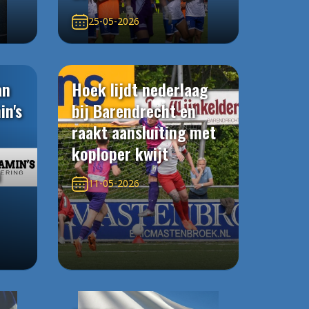
25-05-2026
an
Hoek lijdt nederlaag
in's
bij Barendrecht en
raakt aansluiting met
koploper kwijt
n
11-05-2026