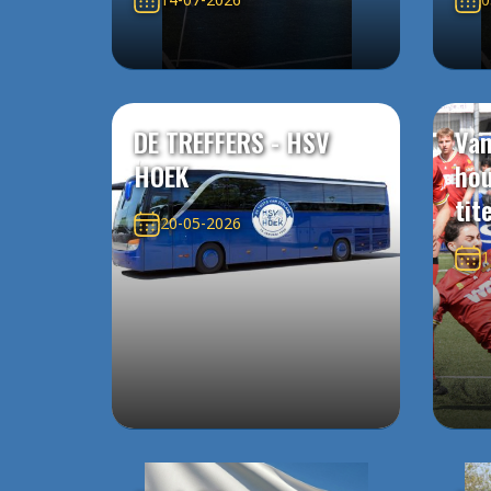
DE TREFFERS - HSV
Van
HOEK
ho
tit
20-05-2026
1