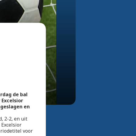
Bekijk alle foto's
rdag de bal
 Excelsior
ngeslagen en
 2-2, en uit
 Excelsior
riodetitel voor