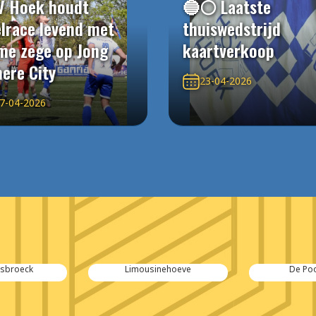
V Hoek houdt
🔵⚪️ Laatste
elrace levend met
thuiswedstrijd
me zege op Jong
kaartverkoop
ere City
23-04-2026
7-04-2026
esbroeck
Limousinehoeve
De Poo