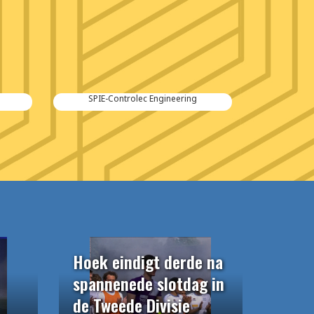
SPIE-Controlec Engineering
Hoek eindigt derde na
spannenede slotdag in
de Tweede Divisie