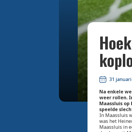
Hoek
kopl
31 januari
Na enkele wek
weer rollen. 
Maassluis op 
speelde slech
In Maassluis w
was het Heinen
Maassluis in e