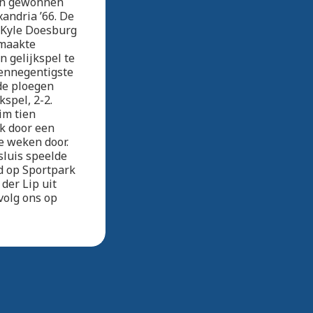
den gewonnen
xandria ’66. De
. Kyle Doesburg
 maakte
n gelijkspel te
fennegentigste
de ploegen
spel, 2-2.
im tien
jk door een
e weken door.
sluis speelde
d op Sportpark
der Lip uit
volg ons op