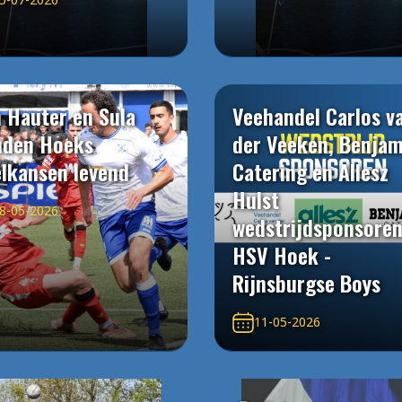
 Hauter en Sula
Veehandel Carlos v
uden Hoeks
der Veeken, Benjam
elkansen levend
Catering en Allesz
Hulst
8-05-2026
wedstrijdsponsore
HSV Hoek -
Rijnsburgse Boys
11-05-2026