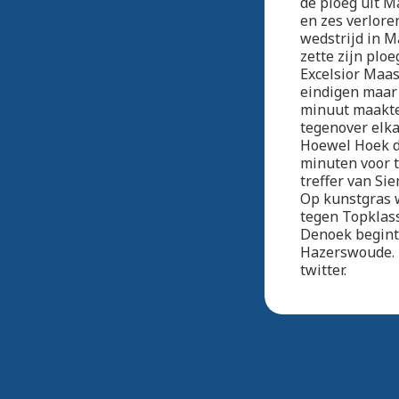
de ploeg uit M
en zes verlore
wedstrijd in M
zette zijn plo
Excelsior Maass
eindigen maar 
minuut maakte
tegenover elka
Hoewel Hoek de
minuten voor ti
treffer van Si
Op kunstgras 
tegen Topklass
Denoek begint 
Hazerswoude. K
twitter.