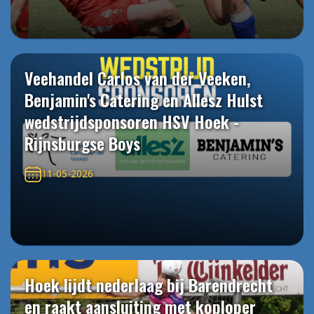
Veehandel Carlos van der Veeken,
Benjamin's Catering en Allesz Hulst
wedstrijdsponsoren HSV Hoek -
Rijnsburgse Boys
11-05-2026
Hoek lijdt nederlaag bij Barendrecht
en raakt aansluiting met koploper