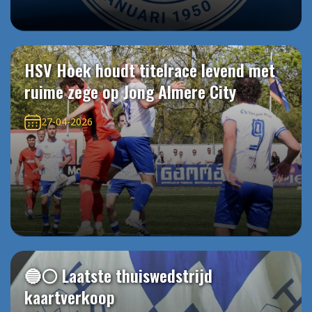
HSV Hoek houdt titelrace levend met
ruime zege op Jong Almere City
27-04-2026
🔵⚪️ Laatste thuiswedstrijd
kaartverkoop