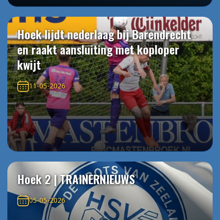
Hoek lijdt nederlaag bij Barendrecht
en raakt aansluiting met koploper
kwijt
11-05-2026
Hoek 2 | TRAINERNIEUWS
05-05-2026