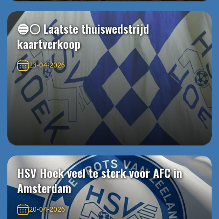
🔵⚪️ Laatste thuiswedstrijd
kaartverkoop
23-04-2026
HSV Hoek veel te sterk voor AFC in
Amsterdam
20-04-2026