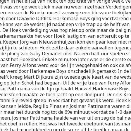
ngen in het elftal van Hoek ten opzichte van vorige week. Ve
t was vorige week ziek maar nu weer inzetbaar. Verdedige
eroen van de Broeke moest vanwege een blessure toekijken.
n door Dwayne Dildick. Harkemase Boys ging voortvarend v
e kans van de wedstrijd nadat een vrije trap op de helft van
De Hoek verdediging was nog niet op orde maar de bal gin
arkema maakte het voor Hoek lastig om van achteruit op t
n. Keeper Jörg van Nieuwenhuijzen kon een paar keer niet 
 zijlijn te schieten. Hoek zette daar enkele aanvallen tegen
 de ploeg van Gaby Demanet niet. Na een half uur spelen s
aast het Hoekdoel. Enkele minuten later was er de eerste e
 van Ferry Alfons werd voor de lijn weggehaald en ook de af
nas werd door Harkemase Boys onschadelijk gemaakt. In de 
helft kreeg Mart Dijkstra zijn tweede gele kaart van de weds
g op John Schot had begaan. Uit de vrije trap van Ferry Alfo
imar Pattinama van de lijn gehaald. Hoewel Harkemase Boy
veld stond maakte ze toch jacht op een doelpunt. Dennis Kro
anni Siereveld greep in voordat het gevaarlijk werd. Hoek 
 kansen leidde. Regilio Pinas en Josimar Pattinama waren di
r maar het duurde nog tot de 69e minuut voordat de 1-0 da
heen. Josimar Pattinama haalde van ver uit en zag de bal n
 het doel in rollen. Het was het tweede doelpunt van Josima
Hoek had mogelijkheden om de score uit te breiden maar de