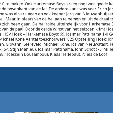
2-0 te maken. Ook Harkemase Boys kreeg nog twee goede k
 de bovenkant van de lat. De andere kans was voor Erich Jo
ng was al verslagen en ook keeper Jörg van Nieuwenhuijzen
el. Maar in plaats van de bal aan te nemen en uit de draai te
gs zich heen gaan. De bal rolde uiteindelijk voor Harkemase 
 van de paal. Door de derde winst van het seizoen klimt Ho
s. HSV Hoek – Harkemase Boys: 69. Josimar Pattinama 1-0 Ge
 Michael Kone Aantal toeschouwers: 825 Opstelling Hoek: Jö
, Giovanni Siereveld, Michael Kone, Jos van Nieuwstadt, Fe
 (54. Stijn Mahieu), Josimar Pattinama, John Schot (73. Mill
(88. Hoessein Bouzambou), Klaas Hellebaut, Niels de Loof