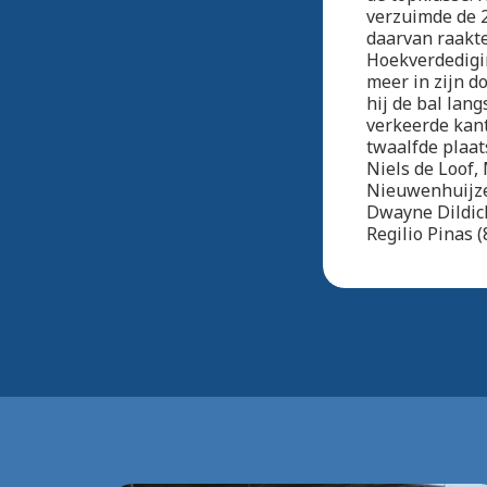
verzuimde de 
daarvan raakte
Hoekverdedigi
meer in zijn do
hij de bal lan
verkeerde kant
twaalfde plaat
Niels de Loof,
Nieuwenhuijzen
Dwayne Dildick
Regilio Pinas 