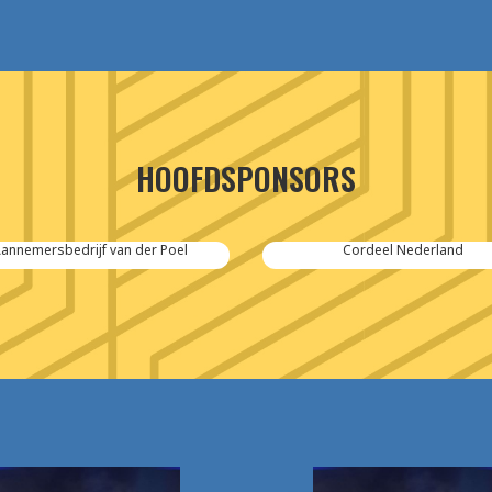
HOOFDSPONSORS
annemersbedrijf van der Poel
Cordeel Nederland