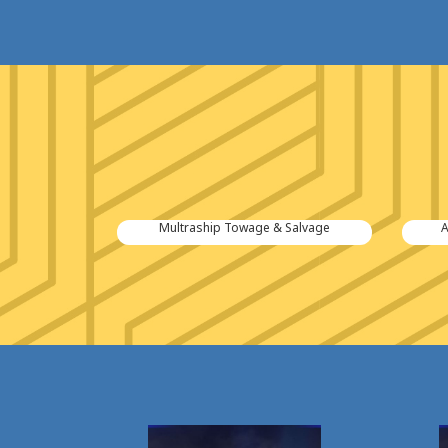
tiën B.V.
Multraship Towage & Salvage
A