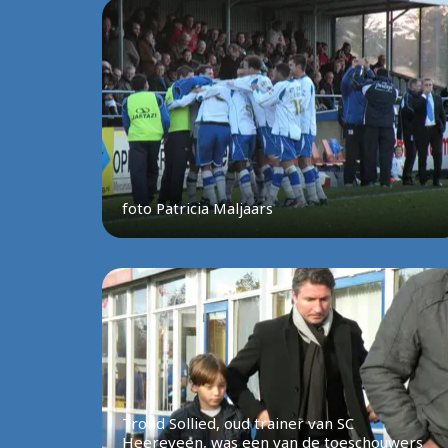
foto Patricia Maljaars
Trond Sollied, oud trainer van SC
Heereveen, was een van de toeschouwers