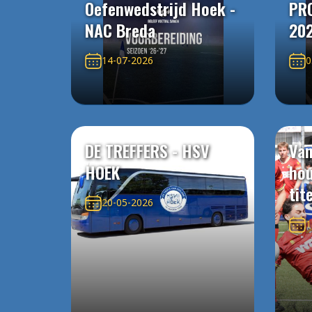
Oefenwedstrijd Hoek -
PR
NAC Breda
20
14-07-2026
0
DE TREFFERS - HSV
Van
HOEK
ho
tit
20-05-2026
1