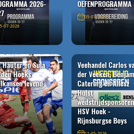
OGRAMMA 2026-
OEFENPROGRAMMA
27
05-07-2026
5-07-2026
 Hauter en Sula
Veehandel Carlos v
uden Hoeks
der Veeken, Benjam
elkansen levend
Catering en Allesz
Hulst
8-05-2026
wedstrijdsponsore
HSV Hoek -
Rijnsburgse Boys
11-05-2026