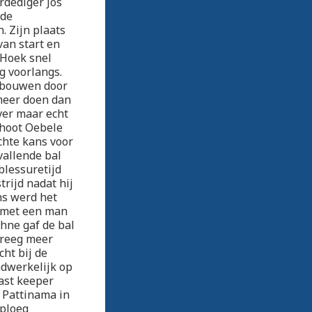
rdediger Jos
nde
 Zijn plaats
an start en
 Hoek snel
g voorlangs.
e bouwen door
meer doen dan
over maar echt
choot Oebele
chte kans voor
vallende bal
blessuretijd
trijd nadat hij
ns werd het
s met een man
hne gaf de bal
kreeg meer
cht bij de
adwerkelijk op
aast keeper
r Pattinama in
 ploeg