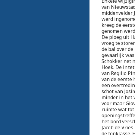
Enkele wijzigi
van Nieuwstad
middenvelder J
werd ingenome
kreeg de eerst
genomen werd. 
De ploeg uit H
vroeg te store
de bal over de
gevaarlijk was
Schokker net n
Hoek. De inzet
van Regilio Pi
van de eerste 
een overtredin
schot van Jos
minder in het 
voor maar Giov
ruimte wat tot
openingstreffe
het bord versc
Jacob de Vries
de topklasse. 