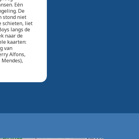
ansen. Eén
ngeling. De
 stond niet
 schieten, liet
Boys langs de
ek naar de
le kaarten:
rg van
rry Alfons,
e Mendes),