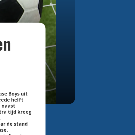
Bekijk alle foto's
en
ase Boys uit
eede helft
0 naast
ra tijd kreeg
.
aar de stand
sse.