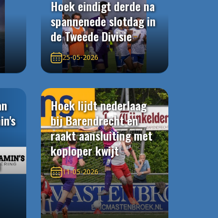
Hoek eindigt derde na
spannenede slotdag in
de Tweede Divisie
25-05-2026
an
Hoek lijdt nederlaag
in's
bij Barendrecht en
raakt aansluiting met
koploper kwijt
n
11-05-2026