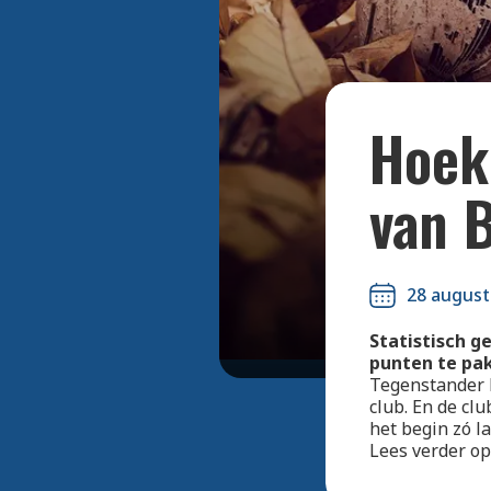
Hoek
van 
28 august
Statistisch g
punten te pa
Tegenstander 
club. En de cl
het begin zó l
Lees verder o