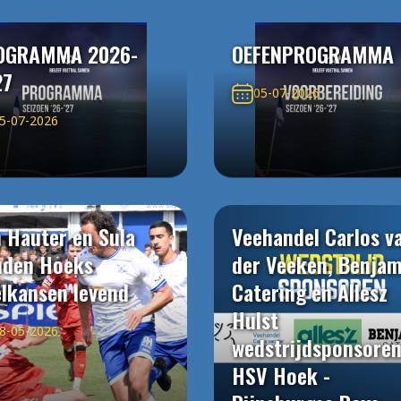
OGRAMMA 2026-
OEFENPROGRAMMA
27
05-07-2026
5-07-2026
 Hauter en Sula
Veehandel Carlos v
uden Hoeks
der Veeken, Benjam
elkansen levend
Catering en Allesz
Hulst
8-05-2026
wedstrijdsponsore
HSV Hoek -