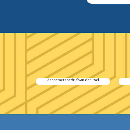
 Salvage
Aannemersbedrijf van der Poel