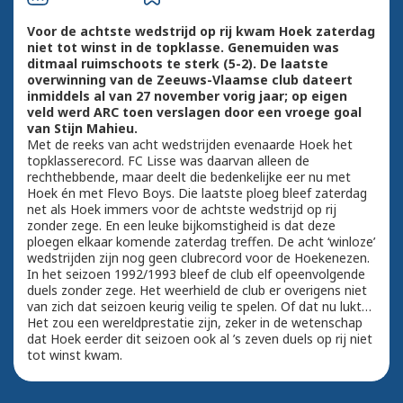
Voor de achtste wedstrijd op rij kwam Hoek zaterdag
niet tot winst in de topklasse. Genemuiden was
ditmaal ruimschoots te sterk (5-2). De laatste
overwinning van de Zeeuws-Vlaamse club dateert
inmiddels al van 27 november vorig jaar; op eigen
veld werd ARC toen verslagen door een vroege goal
van Stijn Mahieu.
Met de reeks van acht wedstrijden evenaarde Hoek het
topklasserecord. FC Lisse was daarvan alleen de
rechthebbende, maar deelt die bedenkelijke eer nu met
Hoek én met Flevo Boys. Die laatste ploeg bleef zaterdag
net als Hoek immers voor de achtste wedstrijd op rij
zonder zege. En een leuke bijkomstigheid is dat deze
ploegen elkaar komende zaterdag treffen. De acht ‘winloze’
wedstrijden zijn nog geen clubrecord voor de Hoekenezen.
In het seizoen 1992/1993 bleef de club elf opeenvolgende
duels zonder zege. Het weerhield de club er overigens niet
van zich dat seizoen keurig veilig te spelen. Of dat nu lukt…
Het zou een wereldprestatie zijn, zeker in de wetenschap
dat Hoek eerder dit seizoen ook al ’s zeven duels op rij niet
tot winst kwam.