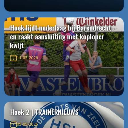
Hoek lijdt nederlaag bij Barendrecht
en raakt aansluiting met koploper
kwijt
11-05-2026
Hoek 2 | TRAINERNIEUWS
05-05-2026