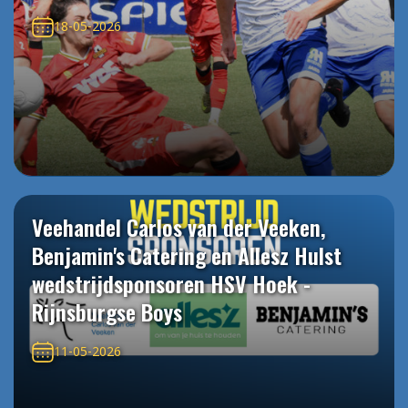
18-05-2026
Veehandel Carlos van der Veeken,
Benjamin's Catering en Allesz Hulst
wedstrijdsponsoren HSV Hoek -
Rijnsburgse Boys
11-05-2026