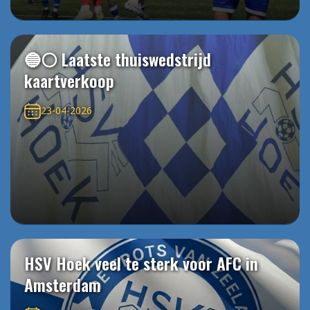
🔵⚪️ Laatste thuiswedstrijd
kaartverkoop
23-04-2026
HSV Hoek veel te sterk voor AFC in
Amsterdam