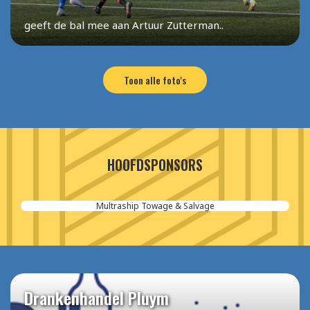
geeft de bal mee aan Artuur Zutterman..
Toon alle foto's
HOOFDSPONSORS
Aannemersbedrijf van der Poel
Drankenhandel Pluym