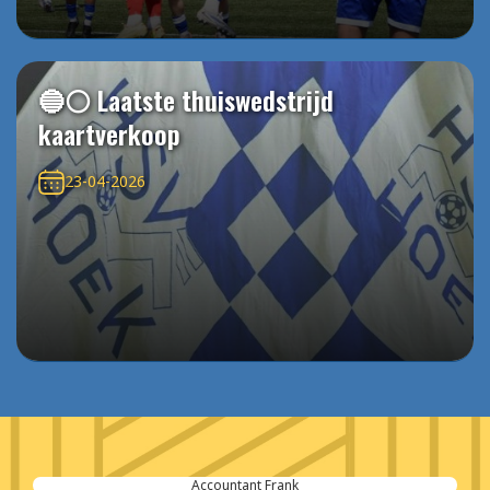
🔵⚪️ Laatste thuiswedstrijd
kaartverkoop
23-04-2026
Rabobank Zeeuws-Vlaanderen