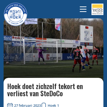
net naast.
Bekijk alle foto's
Hoek doet zichzelf tekort en
verliest van SteDoCo
27 februari 2023
Hoek 1