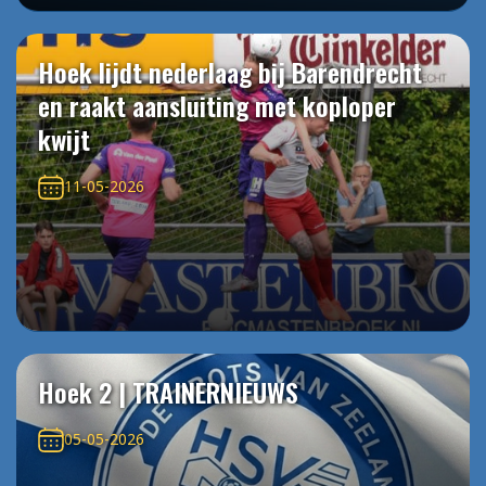
Hoek lijdt nederlaag bij Barendrecht
en raakt aansluiting met koploper
kwijt
11-05-2026
Hoek 2 | TRAINERNIEUWS
05-05-2026