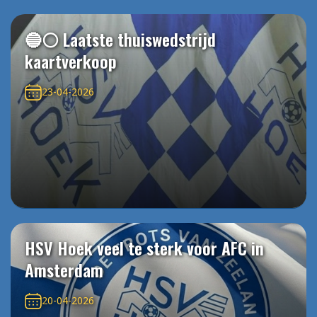
🔵⚪️ Laatste thuiswedstrijd
kaartverkoop
23-04-2026
HSV Hoek veel te sterk voor AFC in
Amsterdam
20-04-2026