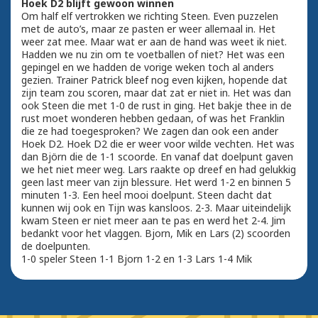
Hoek D2 blijft gewoon winnen
Om half elf vertrokken we richting Steen. Even puzzelen
met de auto’s, maar ze pasten er weer allemaal in. Het
weer zat mee. Maar wat er aan de hand was weet ik niet.
Hadden we nu zin om te voetballen of niet? Het was een
gepingel en we hadden de vorige weken toch al anders
gezien. Trainer Patrick bleef nog even kijken, hopende dat
zijn team zou scoren, maar dat zat er niet in. Het was dan
ook Steen die met 1-0 de rust in ging. Het bakje thee in de
rust moet wonderen hebben gedaan, of was het Franklin
die ze had toegesproken? We zagen dan ook een ander
Hoek D2. Hoek D2 die er weer voor wilde vechten. Het was
dan Björn die de 1-1 scoorde. En vanaf dat doelpunt gaven
we het niet meer weg. Lars raakte op dreef en had gelukkig
geen last meer van zijn blessure. Het werd 1-2 en binnen 5
minuten 1-3. Een heel mooi doelpunt. Steen dacht dat
kunnen wij ook en Tijn was kansloos. 2-3. Maar uiteindelijk
kwam Steen er niet meer aan te pas en werd het 2-4. Jim
bedankt voor het vlaggen. Bjorn, Mik en Lars (2) scoorden
de doelpunten.
1-0 speler Steen 1-1 Bjorn 1-2 en 1-3 Lars 1-4 Mik