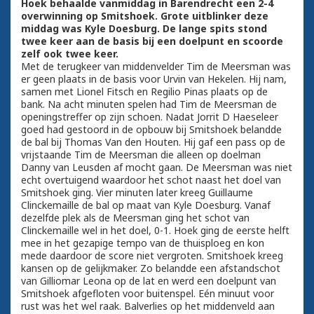
Hoek behaalde vanmiddag in Barendrecht een 2-4
overwinning op Smitshoek. Grote uitblinker deze
middag was Kyle Doesburg. De lange spits stond
twee keer aan de basis bij een doelpunt en scoorde
zelf ook twee keer.
Met de terugkeer van middenvelder Tim de Meersman was
er geen plaats in de basis voor Urvin van Hekelen. Hij nam,
samen met Lionel Fitsch en Regilio Pinas plaats op de
bank. Na acht minuten spelen had Tim de Meersman de
openingstreffer op zijn schoen. Nadat Jorrit D Haeseleer
goed had gestoord in de opbouw bij Smitshoek belandde
de bal bij Thomas Van den Houten. Hij gaf een pass op de
vrijstaande Tim de Meersman die alleen op doelman
Danny van Leusden af mocht gaan. De Meersman was niet
echt overtuigend waardoor het schot naast het doel van
Smitshoek ging. Vier minuten later kreeg Guillaume
Clinckemaille de bal op maat van Kyle Doesburg. Vanaf
dezelfde plek als de Meersman ging het schot van
Clinckemaille wel in het doel, 0-1. Hoek ging de eerste helft
mee in het gezapige tempo van de thuisploeg en kon
mede daardoor de score niet vergroten. Smitshoek kreeg
kansen op de gelijkmaker. Zo belandde een afstandschot
van Gilliomar Leona op de lat en werd een doelpunt van
Smitshoek afgefloten voor buitenspel. Eén minuut voor
rust was het wel raak. Balverlies op het middenveld aan