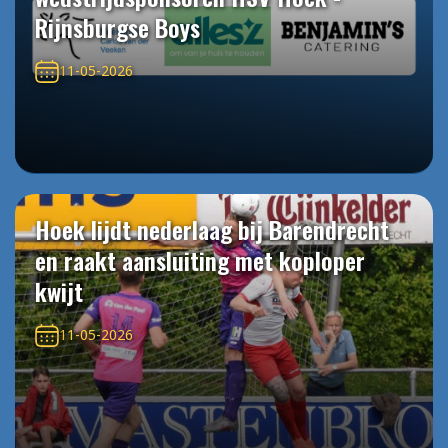
Rijnsburgse Boys
11-05-2026
Hoek lijdt nederlaag bij Barendrecht
en raakt aansluiting met koploper
kwijt
11-05-2026