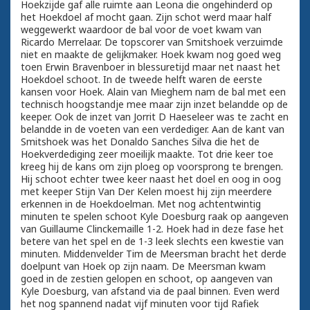
Hoekzijde gaf alle ruimte aan Leona die ongehinderd op
het Hoekdoel af mocht gaan. Zijn schot werd maar half
weggewerkt waardoor de bal voor de voet kwam van
Ricardo Merrelaar. De topscorer van Smitshoek verzuimde
niet en maakte de gelijkmaker. Hoek kwam nog goed weg
toen Erwin Bravenboer in blessuretijd maar net naast het
Hoekdoel schoot. In de tweede helft waren de eerste
kansen voor Hoek. Alain van Mieghem nam de bal met een
technisch hoogstandje mee maar zijn inzet belandde op de
keeper. Ook de inzet van Jorrit D Haeseleer was te zacht en
belandde in de voeten van een verdediger. Aan de kant van
Smitshoek was het Donaldo Sanches Silva die het de
Hoekverdediging zeer moeilijk maakte. Tot drie keer toe
kreeg hij de kans om zijn ploeg op voorsprong te brengen.
Hij schoot echter twee keer naast het doel en oog in oog
met keeper Stijn Van Der Kelen moest hij zijn meerdere
erkennen in de Hoekdoelman. Met nog achtentwintig
minuten te spelen schoot Kyle Doesburg raak op aangeven
van Guillaume Clinckemaille 1-2. Hoek had in deze fase het
betere van het spel en de 1-3 leek slechts een kwestie van
minuten. Middenvelder Tim de Meersman bracht het derde
doelpunt van Hoek op zijn naam. De Meersman kwam
goed in de zestien gelopen en schoot, op aangeven van
Kyle Doesburg, van afstand via de paal binnen. Even werd
het nog spannend nadat vijf minuten voor tijd Rafiek