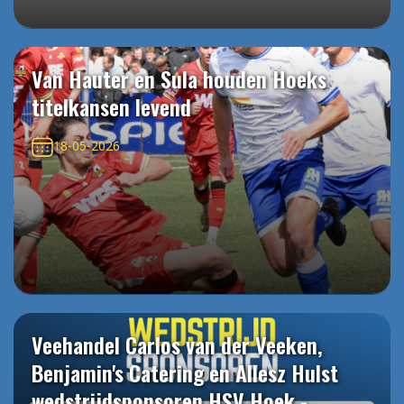
Van Hauter en Sula houden Hoeks
titelkansen levend
18-05-2026
Veehandel Carlos van der Veeken,
Benjamin's Catering en Allesz Hulst
wedstrijdsponsoren HSV Hoek -