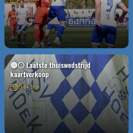
🔵⚪️ Laatste thuiswedstrijd
kaartverkoop
23-04-2026