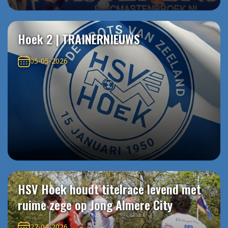
Hoek 2 | TRAINERNIEUWS
05-05-2026
HSV Hoek houdt titelrace levend met
ruime zege op Jong Almere City
27-04-2026