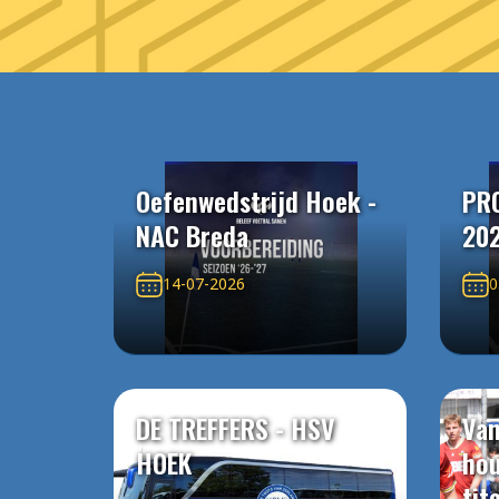
Oefenwedstrijd Hoek -
PR
NAC Breda
20
14-07-2026
0
DE TREFFERS - HSV
Van
HOEK
ho
tit