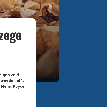
Bekijk alle foto's
zege
eigen veld
 tweede helft
 Nelis, Roycel