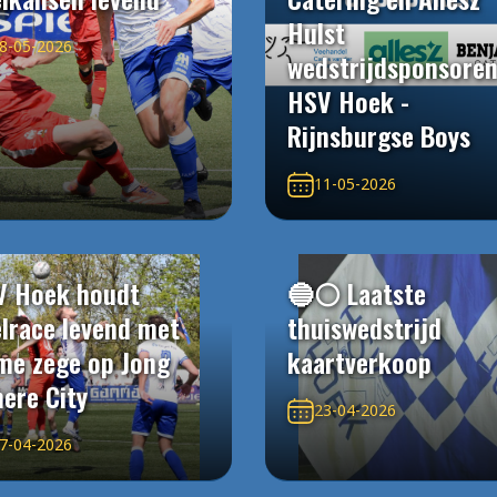
Hulst
8-05-2026
wedstrijdsponsore
HSV Hoek -
Rijnsburgse Boys
11-05-2026
V Hoek houdt
🔵⚪️ Laatste
elrace levend met
thuiswedstrijd
me zege op Jong
kaartverkoop
ere City
23-04-2026
7-04-2026