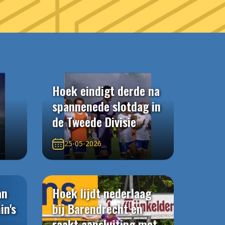
Hoek eindigt derde na
spannenede slotdag in
de Tweede Divisie
25-05-2026
an
Hoek lijdt nederlaag
in's
bij Barendrecht en
raakt aansluiting met