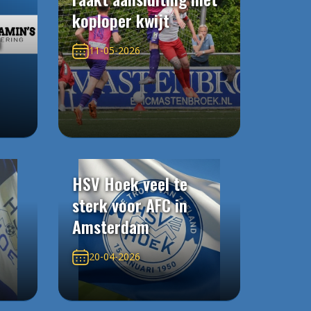
koploper kwijt
n
11-05-2026
HSV Hoek veel te
sterk voor AFC in
Amsterdam
20-04-2026