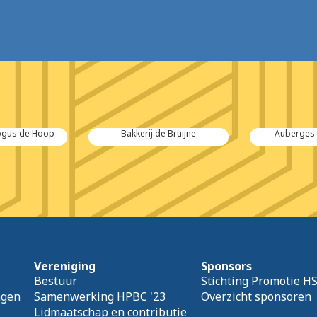
de Bruijne
Auberges des Moules
Croonwo
Vereniging
Sponsors
Bestuur
Stichting Promotie H
agen
Samenwerking HPBC '23
Overzicht sponsoren
Lidmaatschap en contributie