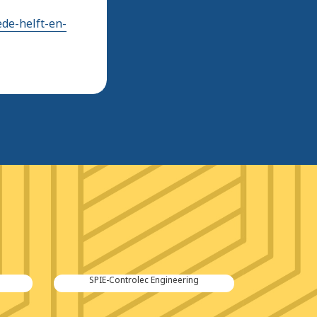
de-helft-en-
Kraker Trailers