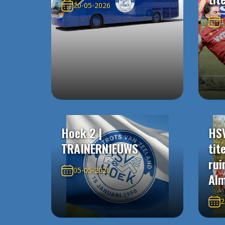
20-05-2026
1
Hoek 2 |
HS
TRAINERNIEUWS
tit
rui
05-05-2026
Alm
2