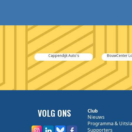
 Auto's
BouwCenter Logus de Hoop
Bakkerij 
VOLG ONS
Club
Nieuws
Programma & Uitsl
Supporters