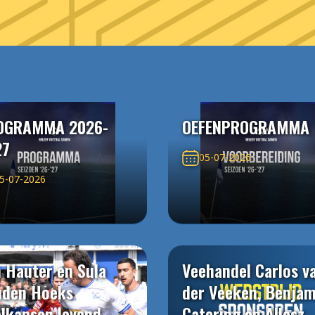
OGRAMMA 2026-
OEFENPROGRAMMA
27
05-07-2026
5-07-2026
 Hauter en Sula
Veehandel Carlos v
uden Hoeks
der Veeken, Benjam
elkansen levend
Catering en Allesz