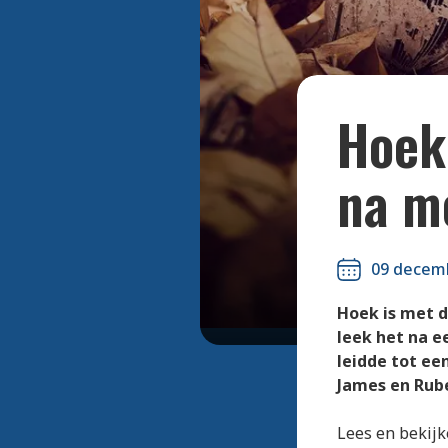
Hoek
na mo
09 decem
Hoek is met 
leek het na e
leidde tot ee
James en Rube
Lees en bekijk