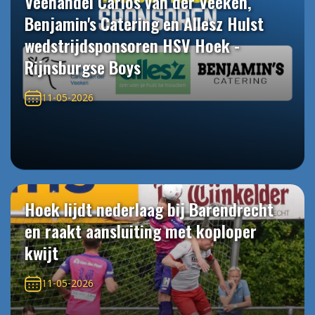
Veehandel Carlos van der Veeken,
Benjamin's Catering en Allesz Hulst
wedstrijdsponsoren HSV Hoek -
Rijnsburgse Boys
11-05-2026
Hoek lijdt nederlaag bij Barendrecht
en raakt aansluiting met koploper
kwijt
11-05-2026