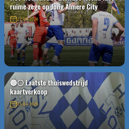
ruime zege op Jong Almere City
27-04-2026
🔵⚪️ Laatste thuiswedstrijd
kaartverkoop
23-04-2026