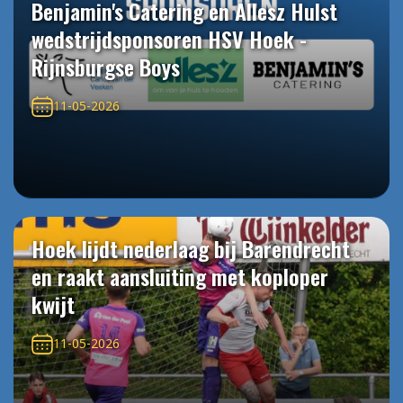
Benjamin's Catering en Allesz Hulst
wedstrijdsponsoren HSV Hoek -
Rijnsburgse Boys
11-05-2026
Hoek lijdt nederlaag bij Barendrecht
en raakt aansluiting met koploper
kwijt
11-05-2026