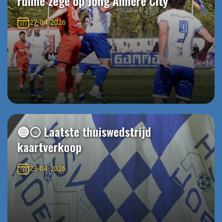
ruime zege op Jong Almere City
27-04-2026
🔵⚪️ Laatste thuiswedstrijd
kaartverkoop
23-04-2026