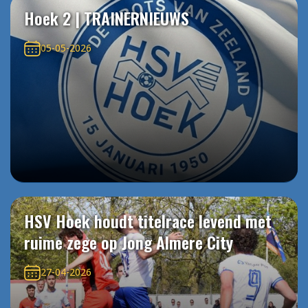
Hoek 2 | TRAINERNIEUWS
05-05-2026
HSV Hoek houdt titelrace levend met
ruime zege op Jong Almere City
27-04-2026