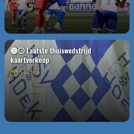
🔵⚪️ Laatste thuiswedstrijd
kaartverkoop
23-04-2026