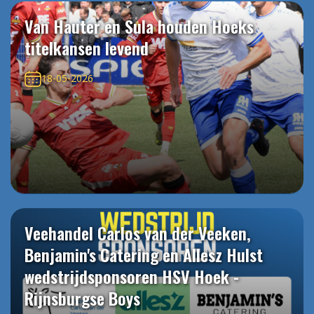
Van Hauter en Sula houden Hoeks
titelkansen levend
18-05-2026
Veehandel Carlos van der Veeken,
Benjamin's Catering en Allesz Hulst
wedstrijdsponsoren HSV Hoek -
Rijnsburgse Boys