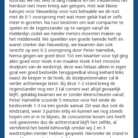
doordat we het veld te lang maakte en het middenveld het
hierdoor niet meer kreeg aan gelopen, met wat kleine
kansjes voor Nieuwdorp voor rust behaalde we de rust
met de 0-1 voorsprong met wat meer geluk had er zelfs
meer in gezeten. Na rust besloten om wat compacter te
spelen en de tegenstander op te vangen vanaf de
middenlijn zodat we minder meters moesten maken op
het middenveld. We speelden een goede tweede helft en
waren sterker dan Nieuwdorp, we kwamen dan ook
terecht op een 0-2 voorsprong door Peter Hamelink,
hierna gingen we goed door. Tot een kwartier voor tijd ging
alles goed voor Hoek 4 en maakte Hoek 4 het mooiste
doelpunt van de wedstrijd, deze was helaas alleen in eigen
goal een goed bedoelde terugspeelbal vloog keihard links
naast de keeper in de hoek, de doelpuntenmaker zal ik
verder achterwege laten. Bij deze 1-2 stand kreeg de
tegenstander nog een 3 tal corners wat altijd gevaarlijk
blijft, gelukkig kwamen we er zonder kleerscheuren vanaf,
Peter Hamelink scoorde 5 minuten voor het einde de
beslissende 1-3 na een goede aanval. Dit was dus ook de
eindstand, weer 3 punten erbij en kunnen we nog steeds
hopen om er in te blijven, de concurentie boven ons heeft
ook gewonnen dus de achterstand blijft het zelfde, al
vertekend het beeld behoorlijk omdat wij 2 en 3
wedstrijden minder hebben gespeeld. Hieronder de stand in