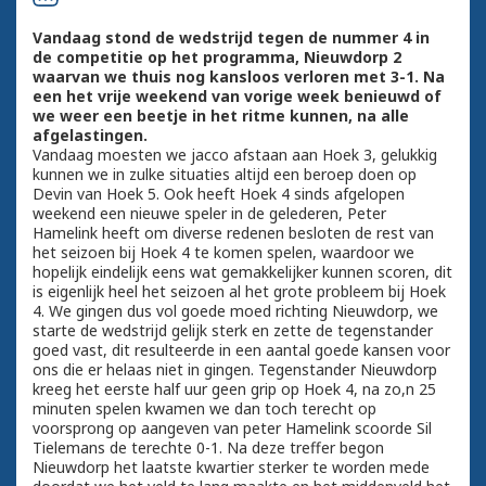
Vandaag stond de wedstrijd tegen de nummer 4 in
de competitie op het programma, Nieuwdorp 2
waarvan we thuis nog kansloos verloren met 3-1. Na
een het vrije weekend van vorige week benieuwd of
we weer een beetje in het ritme kunnen, na alle
afgelastingen.
Vandaag moesten we jacco afstaan aan Hoek 3, gelukkig
kunnen we in zulke situaties altijd een beroep doen op
Devin van Hoek 5. Ook heeft Hoek 4 sinds afgelopen
weekend een nieuwe speler in de gelederen, Peter
Hamelink heeft om diverse redenen besloten de rest van
het seizoen bij Hoek 4 te komen spelen, waardoor we
hopelijk eindelijk eens wat gemakkelijker kunnen scoren, dit
is eigenlijk heel het seizoen al het grote probleem bij Hoek
4. We gingen dus vol goede moed richting Nieuwdorp, we
starte de wedstrijd gelijk sterk en zette de tegenstander
goed vast, dit resulteerde in een aantal goede kansen voor
ons die er helaas niet in gingen. Tegenstander Nieuwdorp
kreeg het eerste half uur geen grip op Hoek 4, na zo,n 25
minuten spelen kwamen we dan toch terecht op
voorsprong op aangeven van peter Hamelink scoorde Sil
Tielemans de terechte 0-1. Na deze treffer begon
Nieuwdorp het laatste kwartier sterker te worden mede