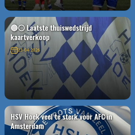
🔵⚪️ Laatste thuiswedstrijd
kaartverkoop
23-04-2026
HSV Hoek veel te sterk voor AFC in
Amsterdam