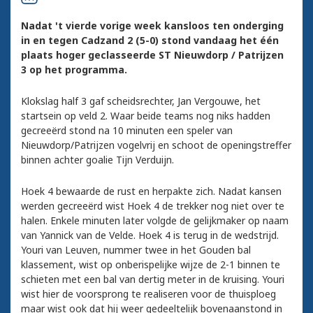
Nadat 't vierde vorige week kansloos ten onderging
in en tegen Cadzand 2 (5-0) stond vandaag het één
plaats hoger geclasseerde ST Nieuwdorp / Patrijzen
3 op het programma.
Klokslag half 3 gaf scheidsrechter, Jan Vergouwe, het
startsein op veld 2. Waar beide teams nog niks hadden
gecreeërd stond na 10 minuten een speler van
Nieuwdorp/Patrijzen vogelvrij en schoot de openingstreffer
binnen achter goalie Tijn Verduijn.
Hoek 4 bewaarde de rust en herpakte zich. Nadat kansen
werden gecreeërd wist Hoek 4 de trekker nog niet over te
halen. Enkele minuten later volgde de gelijkmaker op naam
van Yannick van de Velde. Hoek 4 is terug in de wedstrijd.
Youri van Leuven, nummer twee in het Gouden bal
klassement, wist op onberispelijke wijze de 2-1 binnen te
schieten met een bal van dertig meter in de kruising. Youri
wist hier de voorsprong te realiseren voor de thuisploeg
maar wist ook dat hij weer gedeeltelijk bovenaanstond in