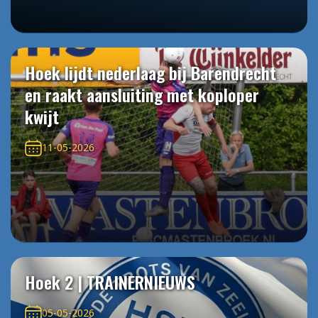
Hoek lijdt nederlaag bij Barendrecht
en raakt aansluiting met koploper
kwijt
11-05-2026
Hoek 2 | TRAINERNIEUWS
05-05-2026