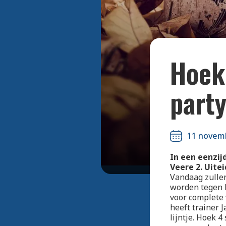
Hoek 
part
11 novem
In een eenzij
Veere 2. Uiteid
Vandaag zullen
worden tegen k
voor complete 
heeft trainer J
lijntje. Hoek 