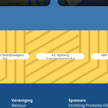
rijfswagens
A.C. Rijnberg
ABN AMRO
V.
Transportservice B.V.
Vereniging
Sponsors
Bestuur
Stichting Promotie H