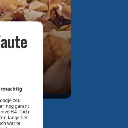
Bekijk alle foto's
Faute
permachtig
ddagje zou
r, nog garant
nivo H4. Toch
eten langs het
och wat te