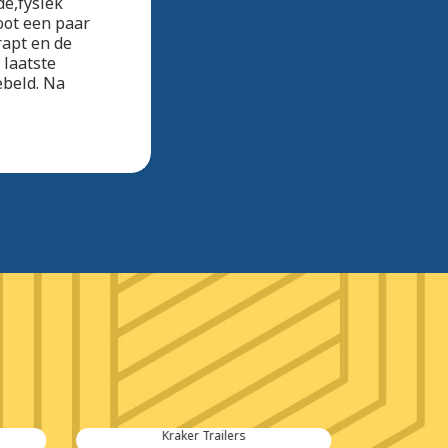
de,fysiek
oot een paar
rapt en de
 laatste
ebeld. Na
Kraker Trailers