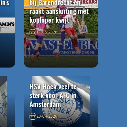
in's
bij Barendrecht en
raakt aansluiting met
koploper kwijt
n
11-05-2026
HSV Hoek veel te
sterk voor AFC in
Amsterdam
20-04-2026