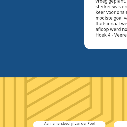
vroeg geplant.
sterker was en
keer voor ons 
mooiste goal v
fluitsignaal w
afloop werd no
Hoek 4 - Veere
 Salvage
Aannemersbedrijf van der Poel