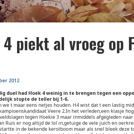
4 piekt al vroeg op 
y
ber 2012
dig duel had Hoek 4 weinig in te brengen tegen een op
elijk stopte de teller bij 1-6.
 we t maar eens netjes houden. H4 wist dat t een lastig mi
ampioenskandidaat Veere 2.In het verleden,een klasje hoge
veldslagen tegen Hoekie 3 maar inmiddels afgegleden naar 
an Ruis er nog altijd de lol in,getuige de vele juich en oerkr
4 startte in de bekende kerstboom maar als snel bleek deze t