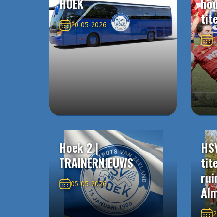
HOEK
ho
tit
20-05-2026
1
Hoek 2 |
HS
TRAINERNIEUWS
tit
rui
05-05-2026
Alm
2