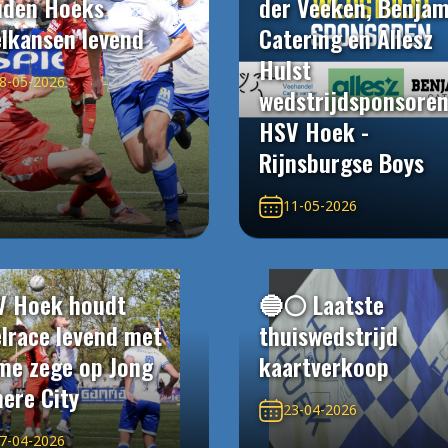
uden Hoeks
der Veeken, Benjam
elkansen levend
Catering en Allesz
Hulst
8-05-2026
wedstrijdsponsore
HSV Hoek -
Rijnsburgse Boys
11-05-2026
V Hoek houdt
🔵⚪️ Laatste
elrace levend met
thuiswedstrijd
me zege op Jong
kaartverkoop
ere City
23-04-2026
7-04-2026