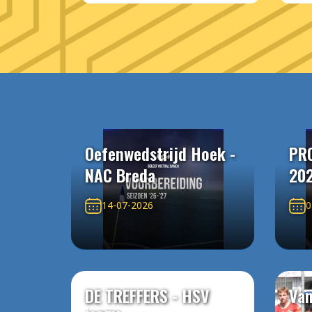
Oefenwedstrijd Hoek -
PR
NAC Breda
20
14-07-2026
0
DE TREFFERS - HSV
Van