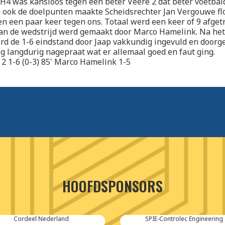
 H4 was kansloos tegen een beter Veere 2 dat beter voetbal
 ook de doelpunten maakte Scheidsrechter Jan Vergouwe fl
en een paar keer tegen ons. Totaal werd een keer of 9 afget
an de wedstrijd werd gemaakt door Marco Hamelink. Na het
erd de 1-6 eindstand door Jaap vakkundig ingevuld en doorg
g langdurig nagepraat wat er allemaal goed en faut ging.
 2 1-6 (0-3) 85' Marco Hamelink 1-5
HOOFDSPONSORS
Cordeel Nederland
SPIE-Controlec Engineering