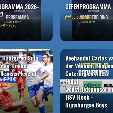
OGRAMMA 2026-
OEFENPROGRAMMA
27
05-07-2026
5-07-2026
 Hauter en Sula
Veehandel Carlos v
uden Hoeks
der Veeken, Benjam
elkansen levend
Catering en Allesz
Hulst
8-05-2026
wedstrijdsponsore
HSV Hoek -
Rijnsburgse Boys