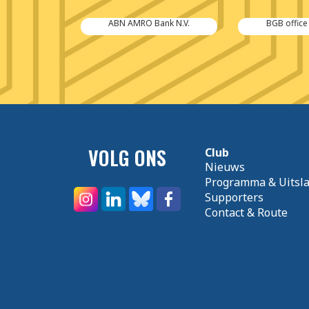
nberg
ABN AMRO Bank N.V.
BGB office
vice B.V.
VOLG ONS
Club
Nieuws
Programma & Uitsl
Supporters
Contact & Route