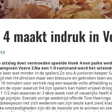
 4 maakt indruk in V
013
 uitslag doet vermoeden speelde Hoek 4 een puike wed
mpioen Veere 2.Na een 1-0 ruststand werd het uiteindel
e keer wat minder in de spelers.Zo zou A-junioren keeper 
rijd met H4 afreizen maar een blessure en gebroken teen 
 10 minuten voor vertrek nog een waarde-volle afmelding v
ien de vijver waaruit H4 zijn spelers kan halen vrijwel droo
1 1/2 man waarvan er 3 deze week niet of nauwlijks heeft
ge pijntjes. Evenals vorige wedstrijd offerde Tom Heeringa
dskeeper,en liet zich wederom van zijn beste kant zien( klas
ke omstandigheden zijn dit de mooiste om te winnen en zek