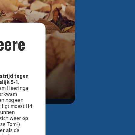
Bekijk alle foto's
eere
strijd tegen
ijk 5-1.
Sam Heeringa
voorkwam
an nog een
g ligt moest H4
 kunnen
 zich weer op
se Tom!!)
er als de