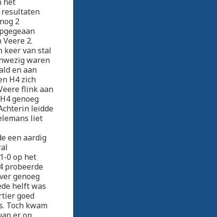
n het
 resultaten
 nog 2
 opgegeaan
 Veere 2.
 keer van stal
aanwezig waren
ald en aan
en H4 zich
Veere flink aan
t H4 genoeg
Achterin leidde
elemans liet
de een aardig
ral
1-0 op het
H4 probeerde
iver genoeg
de helft was
rtier goed
as. Toch kwam
uan,er op