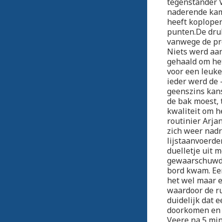
tegenstander V
naderende kamp
heeft koploper
punten.De dru
vanwege de pro
Niets werd aan
gehaald om het
voor een leuke
ieder werd de 
geenszins kans
de bak moest, 
kwaliteit om h
routinier Arjan
zich weer nad
lijstaanvoerde
duelletje uit m
gewaarschuwd v
bord kwam. Eer
het wel maar e
waardoor de r
duidelijk dat 
doorkomen en 
Veere na 5 min