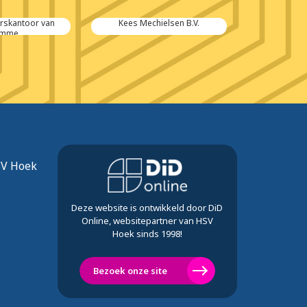
rskantoor van
Kees Mechielsen B.V.
dit is R
mme
SV Hoek
Deze website is ontwikkeld door DiD
Online, websitepartner van HSV
Hoek sinds 1998!
Bezoek onze site