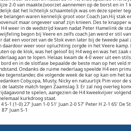
ijze 2-0 van maakte.(voorzet aannemen op de borst en in 1 
delijk dat het lichtelijk schaamtelijk was om deze speler teg
e belangen waren kennelijk groot voor Coach Jan.Hij stak e
ovenuit maar ongeveer vanaf zijn knieen. Des te knapper 
 H4 weer in de wedstrijd kwam nadat Peter Hamelink de st
wijfeling begon bij Veere en zelfs coach Jan werd er stil va
dat een voorzet van de Stok even later bij de tweede paal
 daardoor weer voor opluchting zorgde in het Veere kamp.
uten op de klok, was het geloof bij H4 weg en was het zaak 
derlaag aan te lopen. Helaas kwam de 4-0 weer uit een stil
t bord en in de slotfase bepaalde de beste man op het veld 
indstand. Ondanks de ruime nederlaag speelde H4 een prim
rke tegenstander, die volgende week de kar op kan om het 
bedanken Coby,opa, Musty, Nicky en natuurlijk Pim voor de 
de laatste match tegen Zaamslag 3. Er zal nog overleg ko
rijdagavond te spelen, aangezien de H4 kweekvijver volgen
helemaal kurkdroog staat.
4 5-1 (1-0) 27' Juan 1-0 51' Juan 2-0 57' Peter H 2-1 65' De St
 87' Juan 5-1