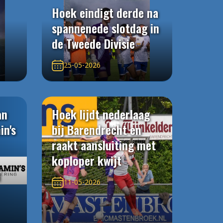
Hoek eindigt derde na
spannenede slotdag in
de Tweede Divisie
25-05-2026
an
Hoek lijdt nederlaag
in's
bij Barendrecht en
raakt aansluiting met
koploper kwijt
n
11-05-2026