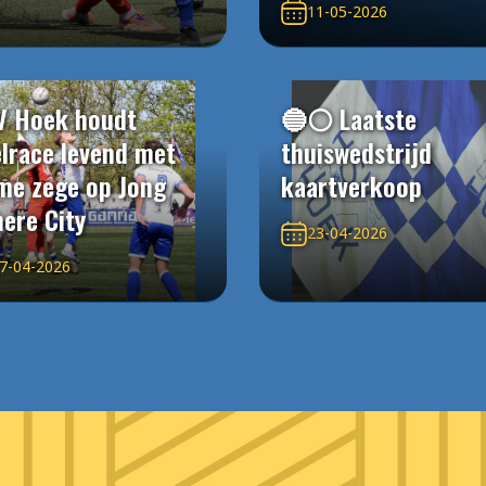
11-05-2026
V Hoek houdt
🔵⚪️ Laatste
elrace levend met
thuiswedstrijd
me zege op Jong
kaartverkoop
ere City
23-04-2026
7-04-2026