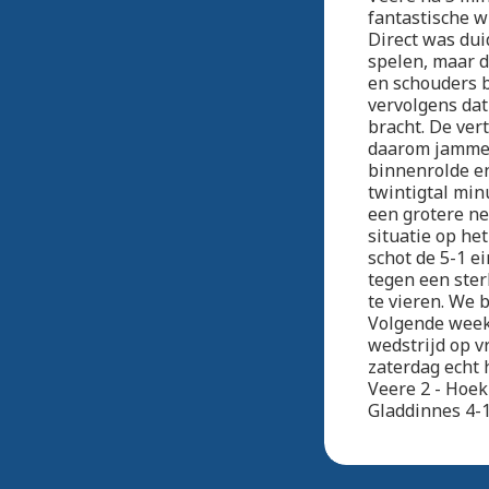
fantastische w
Direct was dui
spelen, maar d
en schouders b
vervolgens dat
bracht. De vert
daarom jammer 
binnenrolde en
twintigtal min
een grotere ne
situatie op he
schot de 5-1 e
tegen een ste
te vieren. We 
Volgende week 
wedstrijd op v
zaterdag echt 
Veere 2 - Hoek 
Gladdinnes 4-1