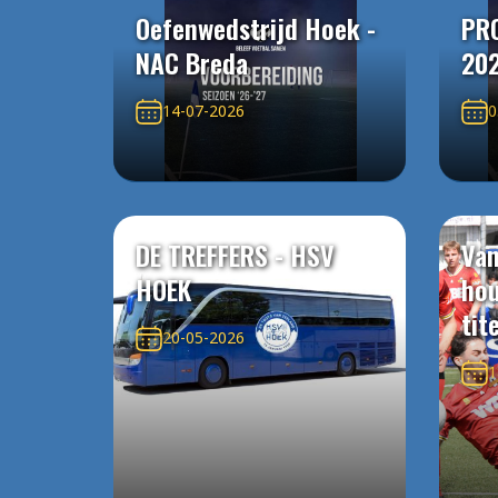
Oefenwedstrijd Hoek -
PR
NAC Breda
20
14-07-2026
0
DE TREFFERS - HSV
Van
HOEK
ho
tit
20-05-2026
1