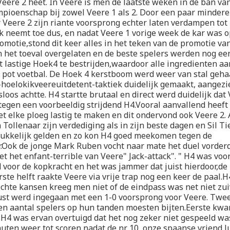
eere 2 heet. In Veere is men de laatste weken in de ban va
ioenschap bij zowel Veere 1 als 2. Door een paar mindere
 Veere 2 zijn riante voorsprong echter laten verdampen tot
k neemt toe dus, en nadat Veere 1 vorige week de kar was
motie,stond dit keer alles in het teken van de promotie van
 het toeval overgelaten en de beste spelers werden nog een
 lastige Hoek4 te bestrijden,waardoor alle ingredienten 
 pot voetbal. De Hoek 4 kerstboom werd weer van stal geha
-hoelokikveereuitdetent-taktiek duidelijk gemaakt, aangezi
loos achtte. H4 startte brutaal en direct werd duidelijk dat 
tegen een voorbeeldig strijdend H4.Vooral aanvallend heef
et elke ploeg lastig te maken en dit ondervond ook Veere 2. 
 Tollenaar zijn verdediging als in zijn beste dagen en Sil Ti
rukkelijk gelden en zo kon H4 goed meekomen tegen de
r.Ook de jonge Mark Ruben vocht naar mate het duel vorder
et het enfant-terrible van Veere" Jack-attack". " H4 was voo
oor de kopkracht en het was jammer dat juist hierdoor,de 
ste helft raakte Veere via vrije trap nog een keer de paal.
chte kansen kreeg men niet of de eindpass was net niet zu
ust werd ingegaan met een 1-0 voorsprong voor Veere. Twee
een aantal spelers op hun tanden moesten bijten.Eerste kwa
H4 was ervan overtuigd dat het nog zeker niet gespeeld w
uten weer tot scoren nadat de nr 10, onze spaanse vriend J