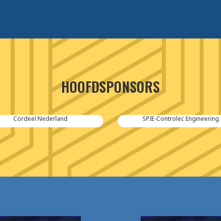
HOOFDSPONSORS
Cordeel Nederland
SPIE-Controlec Engineering