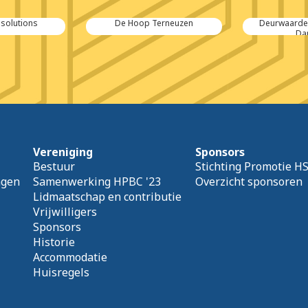
 solutions
De Hoop Terneuzen
Deurwaarde
Da
Vereniging
Sponsors
Bestuur
Stichting Promotie H
agen
Samenwerking HPBC '23
Overzicht sponsoren
Lidmaatschap en contributie
Vrijwilligers
Sponsors
Historie
Accommodatie
Huisregels