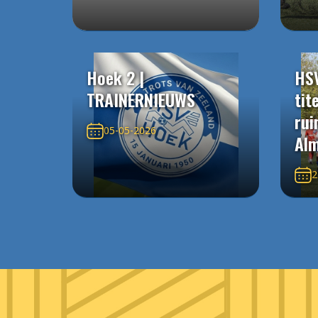
Hoek 2 |
HS
TRAINERNIEUWS
tit
rui
05-05-2026
Alm
2