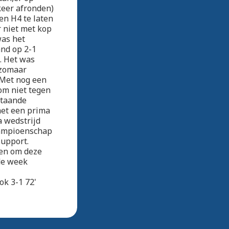
keer afronden)
en H4 te laten
r niet met kop
was het
and op 2-1
n. Het was
 zomaar
 Met nog een
om niet tegen
staande
met een prima
a wedstrijd
kampioenschap
support.
men om deze
de week
ok 3-1 72'