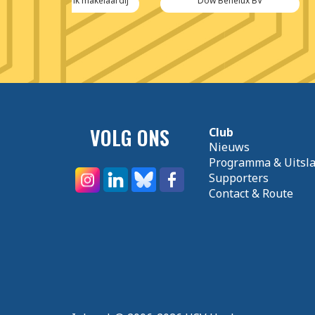
 makelaardij
Dow Benelux BV
Pablo Klu
VOLG ONS
Club
Nieuws
Programma & Uitsl
Supporters
Contact & Route