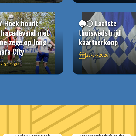
V Hoek houdt
🔵⚪️ Laatste
elrace levend met
thuiswedstrijd
me zege op Jong
kaartverkoop
ere City
23-04-2026
7-04-2026