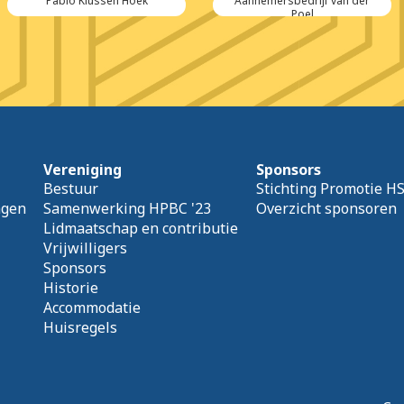
ssen Hoek
Aannemersbedrijf van der
Even Kijke
Poel
Vereniging
Sponsors
Bestuur
Stichting Promotie H
agen
Samenwerking HPBC '23
Overzicht sponsoren
Lidmaatschap en contributie
Vrijwilligers
Sponsors
Historie
Accommodatie
Huisregels