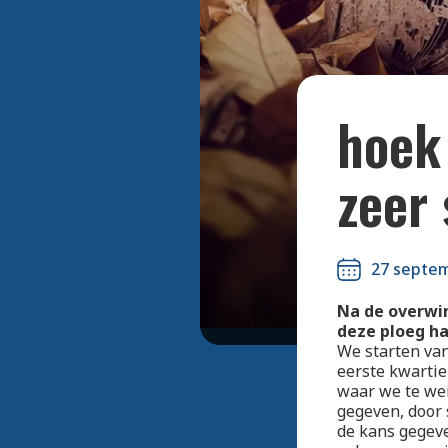
hoek 
zeer 
27 septe
Na de overwi
deze ploeg h
We starten van
eerste kwartie
waar we te we
gegeven, door 
de kans gegeve