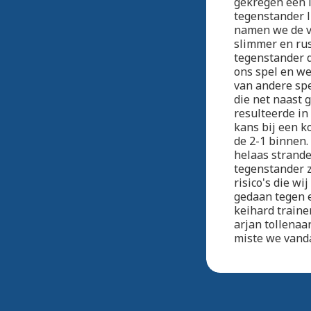
gekregen een i
tegenstander l
namen we de vr
slimmer en rus
tegenstander d
ons spel en we
van andere spe
die net naast 
resulteerde in
kans bij een k
de 2-1 binnen.
helaas strande 
tegenstander z
risico's die w
gedaan tegen e
keihard traine
arjan tollenaa
miste we vanda