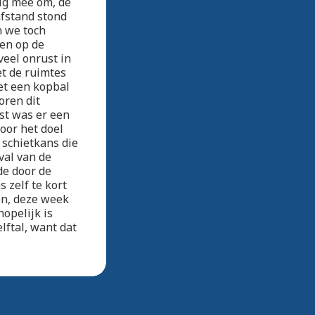
dig mee om, de
afstand stond
n we toch
ten op de
veel onrust in
et de ruimtes
et een kopbal
oren dit
st was er een
oor het doel
 schietkans die
val van de
de door de
 zelf te kort
en, deze week
opelijk is
lftal, want dat