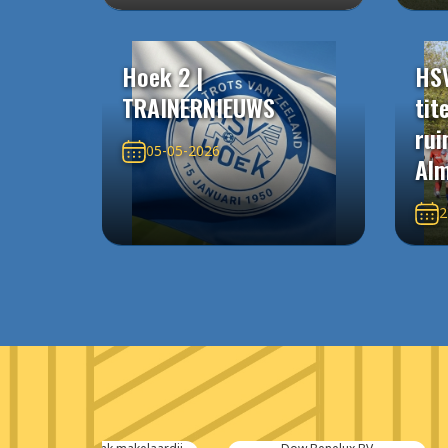
Hoek 2 |
HS
TRAINERNIEUWS
tit
rui
05-05-2026
Alm
2