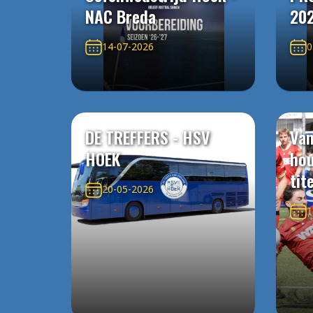
NAC Breda
20
14-07-2026
0
DE TREFFERS - HSV
Van
HOEK
ho
tit
20-05-2026
1