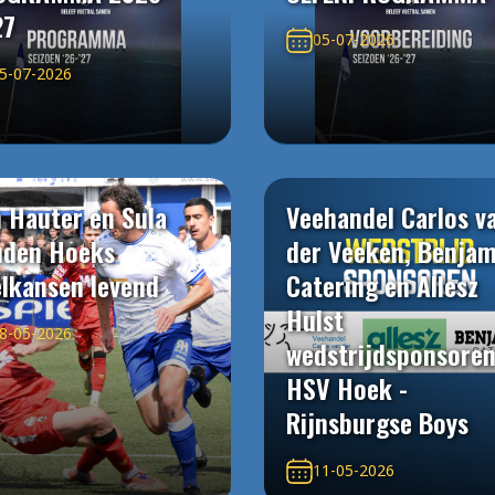
27
05-07-2026
5-07-2026
 Hauter en Sula
Veehandel Carlos v
uden Hoeks
der Veeken, Benjam
elkansen levend
Catering en Allesz
Hulst
8-05-2026
wedstrijdsponsore
HSV Hoek -
Rijnsburgse Boys
11-05-2026