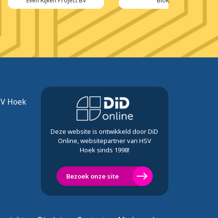
n Project BV
Blokker
Verhels
SV Hoek
Deze website is ontwikkeld door DiD
Online, websitepartner van HSV
Hoek sinds 1998!
Bezoek onze site