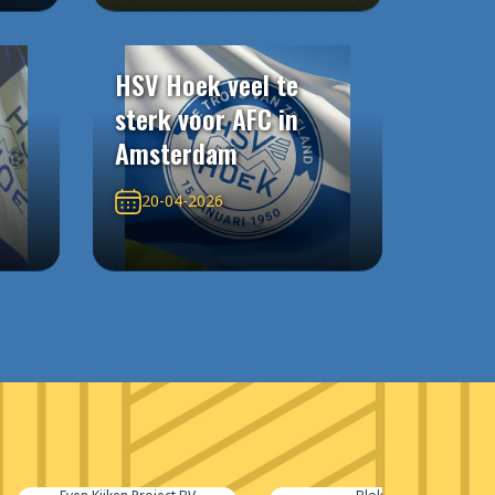
HSV Hoek veel te
sterk voor AFC in
Amsterdam
20-04-2026