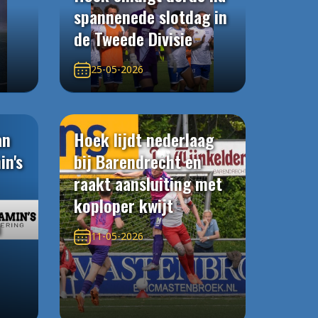
spannenede slotdag in
de Tweede Divisie
25-05-2026
an
Hoek lijdt nederlaag
in's
bij Barendrecht en
raakt aansluiting met
koploper kwijt
n
11-05-2026