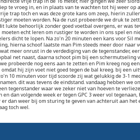
ndirecte vrije trap in de 16 meter, hier gingen we zeer slor
iep te vroeg in, en in plaats van te wachten tot hij weer op 
ije trap toch en was deze grote kans om zeep, hierin zulle
tiger moeten worden. Na de rust probeerde we druk te zet
it lukte behoorlijk zonder goed voetbal overgens, er was te
 moeten echt leren om rustiger te worden in ons spel en ni
lers dicht te lopen. Na zo'n 20 minuten een kans voor Sil m
ging, hierna schoof laatste man Pim steeds meer door naar v
 wat meer onrust in de verdediging van de tegenstander, eer
opbal net naast, daarna schoot pim bij een schermutseling v
 we probeerde nog eens aan te zetten en Pim kreeg nog een
omdat hij zijn voet niet goed tegen de bal kreeg. bij een uit
o'n 10 minuten voor tijd scoorde zij wat gelukkig de 3-1 me
ij namen. dit was tevens de eindstand. vandaag hebben we ons
en tegenstander waar we zeker niet van hoeven te verliez
n en dan volgende week er tegen GPC 3 weer vol tegenaan, h
r er dan weer bij om sturing te geven van achteruit aan het e
ag toch wel.