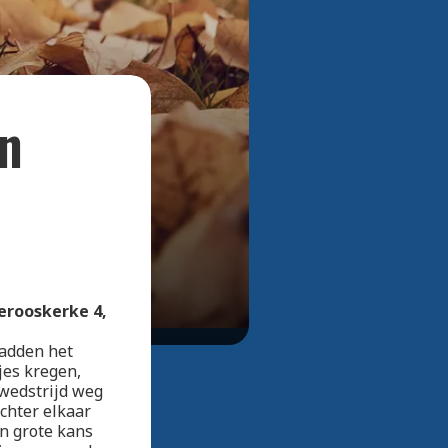
Bekijk alle foto's
en
erooskerke 4,
hadden het
jes kregen,
wedstrijd weg
chter elkaar
en grote kans