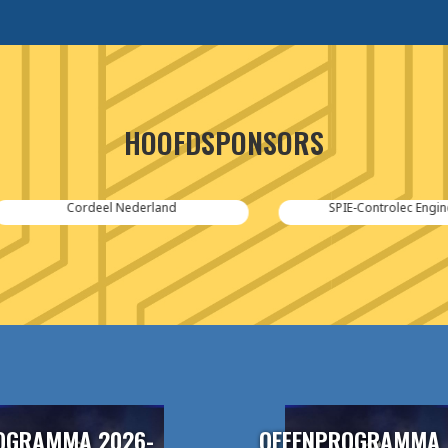
HOOFDSPONSORS
Cordeel Nederland
SPIE-Controlec Engineering
OGRAMMA 2026-
OEFENPROGRAMMA