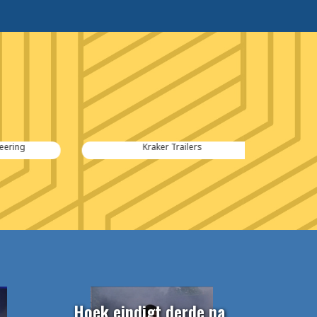
Kraker Trailers
Hoek eindigt derde na