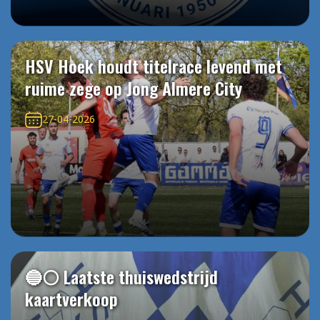
HSV Hoek houdt titelrace levend met
ruime zege op Jong Almere City
27-04-2026
🔵⚪️ Laatste thuiswedstrijd
kaartverkoop