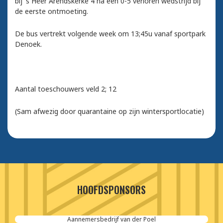
bij 's Heer Arendskerke 4 na een 0-5 verloren wedstrijd bij
de eerste ontmoeting.
De bus vertrekt volgende week om 13;45u vanaf sportpark
Denoek.
Aantal toeschouwers veld 2; 12
(Sam afwezig door quarantaine op zijn wintersportlocatie)
HOOFDSPONSORS
Aannemersbedrijf van der Poel