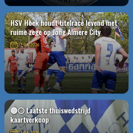
HSV Hoek houdt titelrace levend met
ruime zege op Jong Almere City
27-04-2026
🔵⚪️ Laatste thuiswedstrijd
kaartverkoop
23-04-2026