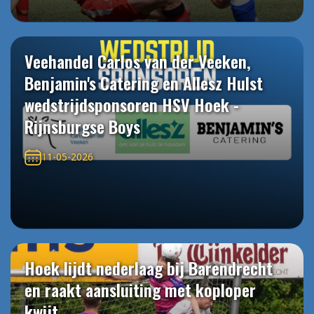
Veehandel Carlos van der Veeken,
Benjamin's Catering en Allesz Hulst
wedstrijdsponsoren HSV Hoek -
Rijnsburgse Boys
11-05-2026
Hoek lijdt nederlaag bij Barendrecht
en raakt aansluiting met koploper
kwijt