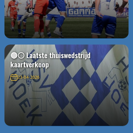
🔵⚪️ Laatste thuiswedstrijd
kaartverkoop
23-04-2026