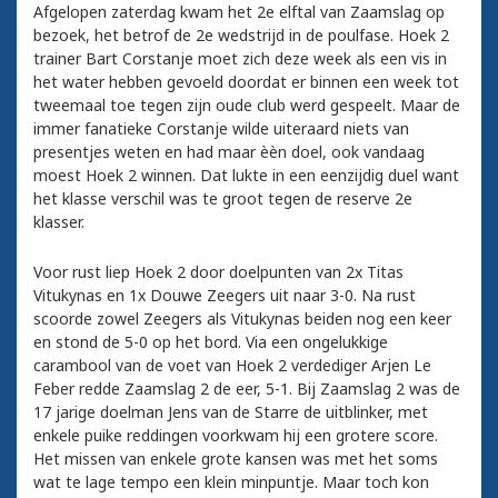
Afgelopen zaterdag kwam het 2e elftal van Zaamslag op
bezoek, het betrof de 2e wedstrijd in de poulfase. Hoek 2
trainer Bart Corstanje moet zich deze week als een vis in
het water hebben gevoeld doordat er binnen een week tot
tweemaal toe tegen zijn oude club werd gespeelt. Maar de
immer fanatieke Corstanje wilde uiteraard niets van
presentjes weten en had maar èèn doel, ook vandaag
moest Hoek 2 winnen. Dat lukte in een eenzijdig duel want
het klasse verschil was te groot tegen de reserve 2e
klasser.
Voor rust liep Hoek 2 door doelpunten van 2x Titas
Vitukynas en 1x Douwe Zeegers uit naar 3-0. Na rust
scoorde zowel Zeegers als Vitukynas beiden nog een keer
en stond de 5-0 op het bord. Via een ongelukkige
carambool van de voet van Hoek 2 verdediger Arjen Le
Feber redde Zaamslag 2 de eer, 5-1. Bij Zaamslag 2 was de
17 jarige doelman Jens van de Starre de uitblinker, met
enkele puike reddingen voorkwam hij een grotere score.
Het missen van enkele grote kansen was met het soms
wat te lage tempo een klein minpuntje. Maar toch kon