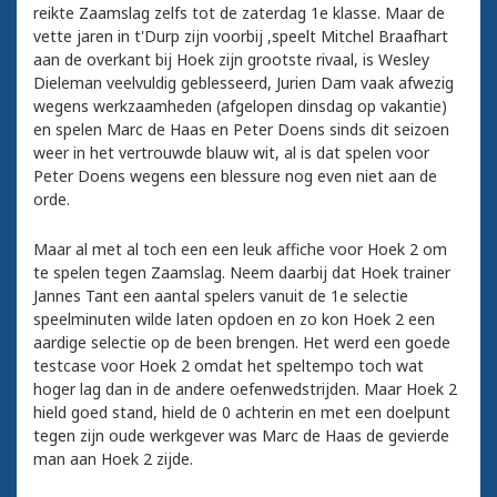
reikte Zaamslag zelfs tot de zaterdag 1e klasse. Maar de
vette jaren in t'Durp zijn voorbij ,speelt Mitchel Braafhart
aan de overkant bij Hoek zijn grootste rivaal, is Wesley
Dieleman veelvuldig geblesseerd, Jurien Dam vaak afwezig
wegens werkzaamheden (afgelopen dinsdag op vakantie)
en spelen Marc de Haas en Peter Doens sinds dit seizoen
weer in het vertrouwde blauw wit, al is dat spelen voor
Peter Doens wegens een blessure nog even niet aan de
orde.
Maar al met al toch een een leuk affiche voor Hoek 2 om
te spelen tegen Zaamslag. Neem daarbij dat Hoek trainer
Jannes Tant een aantal spelers vanuit de 1e selectie
speelminuten wilde laten opdoen en zo kon Hoek 2 een
aardige selectie op de been brengen. Het werd een goede
testcase voor Hoek 2 omdat het speltempo toch wat
hoger lag dan in de andere oefenwedstrijden. Maar Hoek 2
hield goed stand, hield de 0 achterin en met een doelpunt
tegen zijn oude werkgever was Marc de Haas de gevierde
man aan Hoek 2 zijde.