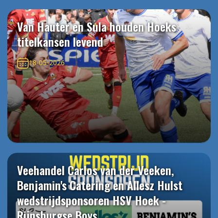
Van Hauter en Sula houden Hoeks
titelkansen levend
18-05-2026
Veehandel Carlos van der Veeken,
Benjamin's Catering en Allesz Hulst
wedstrijdsponsoren HSV Hoek -
Rijnsburgse Boys