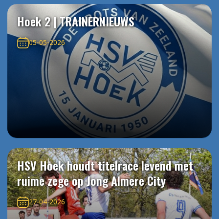
Hoek 2 | TRAINERNIEUWS
05-05-2026
HSV Hoek houdt titelrace levend met
ruime zege op Jong Almere City
27-04-2026