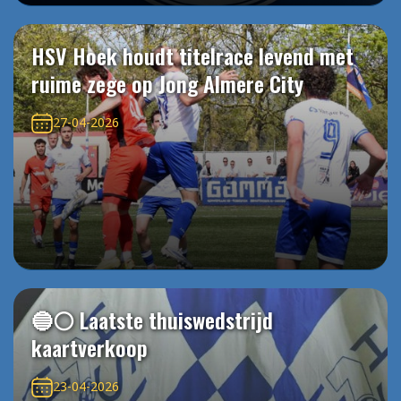
HSV Hoek houdt titelrace levend met
ruime zege op Jong Almere City
27-04-2026
🔵⚪️ Laatste thuiswedstrijd
kaartverkoop
23-04-2026