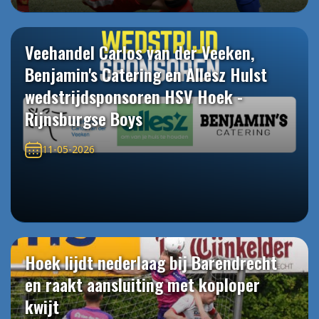
Veehandel Carlos van der Veeken,
Benjamin's Catering en Allesz Hulst
wedstrijdsponsoren HSV Hoek -
Rijnsburgse Boys
11-05-2026
Hoek lijdt nederlaag bij Barendrecht
en raakt aansluiting met koploper
kwijt