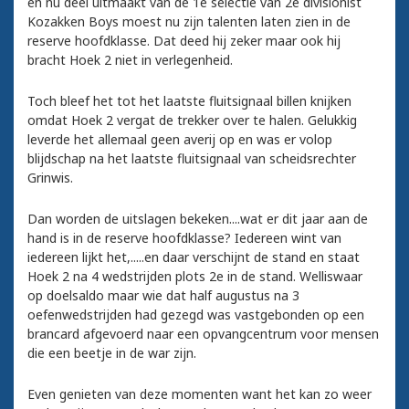
en nu deel uitmaakt van de 1e selectie van 2e divisionist
Kozakken Boys moest nu zijn talenten laten zien in de
reserve hoofdklasse. Dat deed hij zeker maar ook hij
bracht Hoek 2 niet in verlegenheid.
Toch bleef het tot het laatste fluitsignaal billen knijken
omdat Hoek 2 vergat de trekker over te halen. Gelukkig
leverde het allemaal geen averij op en was er volop
blijdschap na het laatste fluitsignaal van scheidsrechter
Grinwis.
Dan worden de uitslagen bekeken....wat er dit jaar aan de
hand is in de reserve hoofdklasse? Iedereen wint van
iedereen lijkt het,.....en daar verschijnt de stand en staat
Hoek 2 na 4 wedstrijden plots 2e in de stand. Welliswaar
op doelsaldo maar wie dat half augustus na 3
oefenwedstrijden had gezegd was vastgebonden op een
brancard afgevoerd naar een opvangcentrum voor mensen
die een beetje in de war zijn.
Even genieten van deze momenten want het kan zo weer