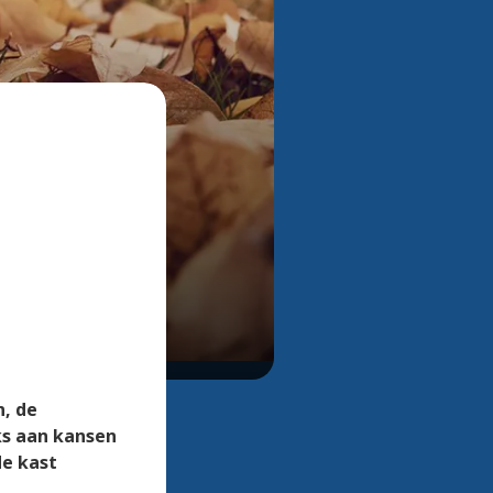
Bekijk alle foto's
n, de
ks aan kansen
de kast