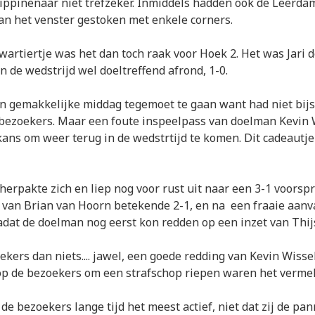
lippinenaar niet trefzeker. Inmiddels hadden ook de Leerd
an het venster gestoken met enkele corners.
wartiertje was het dan toch raak voor Hoek 2. Het was Jari d
n de wedstrijd wel doeltreffend afrond, 1-0.
n gemakkelijke middag tegemoet te gaan want had niet bijst
bezoekers. Maar een foute inspeelpass van doelman Kevin 
ans om weer terug in de wedstrtijd te komen. Dit cadeautje
herpakte zich en liep nog voor rust uit naar een 3-1 voorsp
 van Brian van Hoorn betekende 2-1, en na een fraaie aanva
adat de doelman nog eerst kon redden op een inzet van Thijs
kers dan niets.... jawel, een goede redding van Kevin Wisse
 de bezoekers om een strafschop riepen waren het verme
de bezoekers lange tijd het meest actief, niet dat zij de pa