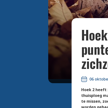
Hoek
punt
zichz
06 oktobe
Hoek 2 heeft 
thuisploeg ma
te missen, zo
worden gehaal