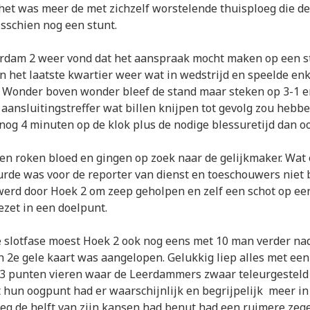
het was meer de met zichzelf worstelende thuisploeg die d
sschien nog een stunt.
rdam 2 weer vond dat het aanspraak mocht maken op een s
 het laatste kwartier weer wat in wedstrijd en speelde enk
. Wonder boven wonder bleef de stand maar steken op 3-1 e
aansluitingstreffer wat billen knijpen tot gevolg zou hebbe
og 4 minuten op de klok plus de nodige blessuretijd dan o
n roken bloed en gingen op zoek naar de gelijkmaker. Wat 
rde was voor de reporter van dienst en toeschouwers niet b
erd door Hoek 2 om zeep geholpen en zelf een schot op een
ezet in een doelpunt.
e slotfase moest Hoek 2 ook nog eens met 10 man verder na
n 2e gele kaart was aangelopen. Gelukkig liep alles met een 
 3 punten vieren waar de Leerdammers zwaar teleurgesteld 
t hun oogpunt had er waarschijnlijk en begrijpelijk meer i
oeg de helft van zijn kansen had benut had een ruimere zege