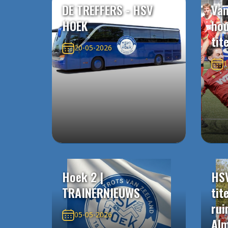
DE TREFFERS - HSV
Van
HOEK
ho
tit
20-05-2026
1
Hoek 2 |
HS
TRAINERNIEUWS
tit
rui
05-05-2026
Alm