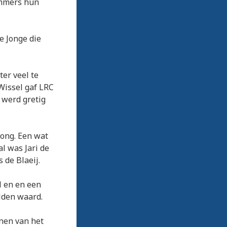
ammers hun
e Jonge die
er veel te
Wissel gaf LRC
 werd gretig
rong. Een wat
l was Jari de
 de Blaeij.
l en en een
lden waard.
nnen van het