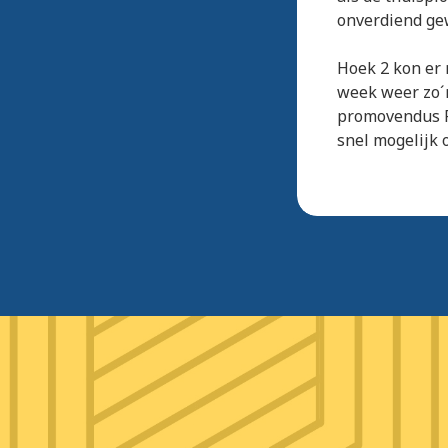
onverdiend ge
Hoek 2 kon er 
week weer zo´n
promovendus Pa
snel mogelijk 