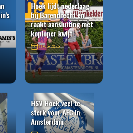
an
Hoek lijdt nederlaag
in's
bij Barendrecht en
raakt aansluiting met
koploper kwijt
n
11-05-2026
HSV Hoek veel te
sterk voor AFC in
Amsterdam