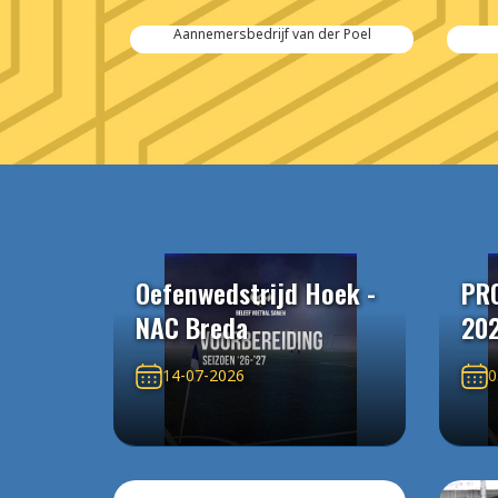
 Salvage
Aannemersbedrijf van der Poel
Oefenwedstrijd Hoek -
PR
NAC Breda
20
14-07-2026
0