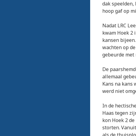
dak speelden, 
hoop gaf op mi
Nadat LRC Lee
kwam Hoek 2 in
kansen bijeen
wachten op de 
gebeurde met n
De paarshemde
allemaal gebeu
Kans na kans w
werd niet omg
In de hectisch
Haas tegen zij
kon Hoek 2 de
storten. Vanui
als de thuispl