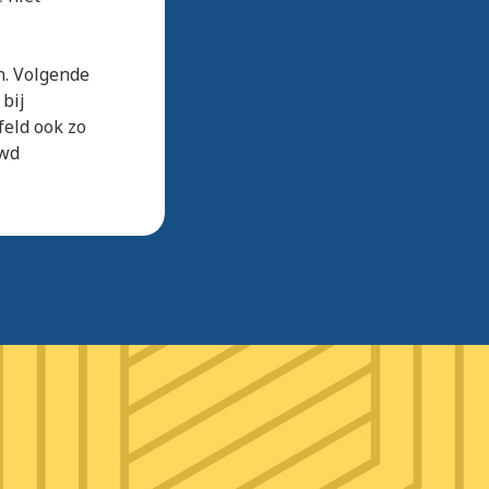
n. Volgende
bij
feld ook zo
uwd