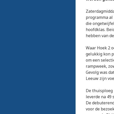
Zaterdagmidda
programma al i
die ongetwijfe
hoofdklas. Bei
hebben van de
Waar Hoek 2 oo
gelukkig kon p
om een selecti
rampweek, zowe
Gevolg was dat
Leeuw zijn voe
De thuisploeg 
leverde na 49 
De debuterend
voor de bezoe