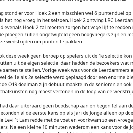
g stond er voor Hoek 2 een misschien wel 6 puntenduel op 
s het nog vroeg in het seizoen. Hoek 2 ontving LRC Leerda
ld evenals Hoek 2 zal moeten zorgen het vege lijf te redden 
de ploegen zullen ongetwijfeld geen hoogvliegers zijn en m
ze wedstrijden om punten te pakken.
k deze week geen beroep op spelers uit de 1e selectie ko
utten uit de eigen selectie daar hadden de bezoekers wat 
e samen te stellen. Vorige week was voor de Leerdammers 
l de 1e als 2e selectie werd geplaagd door een enorme ble
 de O19 doelman zijn debuut maakte in de senioren en ook 
tbalkunsten nog moest vertonen in de loop van de wedstrij
had daar uiteraard geen boodschap aan en begon fel aan de 
seconden al de eerste kans op als Jari de Jonge alleen op doe
e Levi `t Lam redde met de voet en voorkwam zo een vroege
kers. Na een kleine 10 minuten wederom een kans voor de 