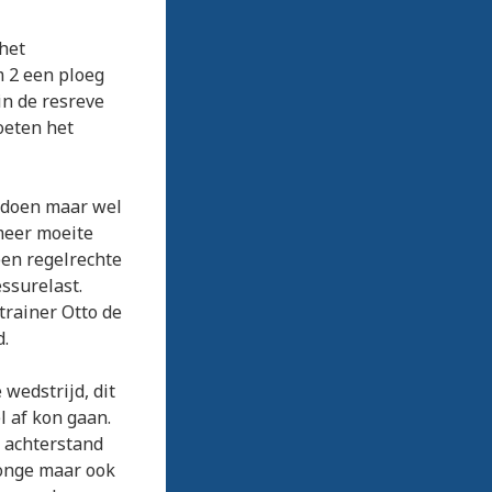
het
m 2 een ploeg
in de resreve
oeten het
n doen maar wel
meer moeite
een regelrechte
ssurelast.
trainer Otto de
d.
wedstrijd, dit
l af kon gaan.
 achterstand
Jonge maar ook