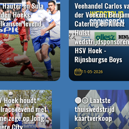
 Hauter en Sula
Veehandel Carlos v
uden Hoeks
der Veeken, Benjam
elkansen levend
Catering en Allesz
Hulst
8-05-2026
wedstrijdsponsore
HSV Hoek -
Rijnsburgse Boys
11-05-2026
V Hoek houdt
🔵⚪️ Laatste
elrace levend met
thuiswedstrijd
me zege op Jong
kaartverkoop
ere City