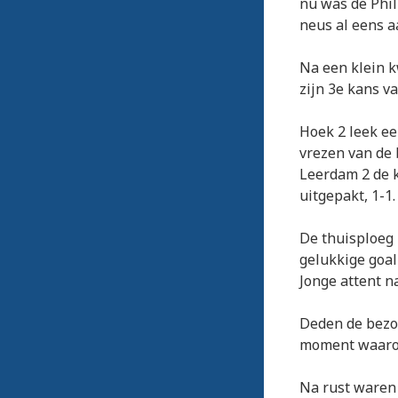
nu was de Phi
neus al eens a
Na een klein k
zijn 3e kans va
Hoek 2 leek ee
vrezen van de 
Leerdam 2 de k
uitgepakt, 1-1.
De thuisploeg 
gelukkige goal
Jonge attent n
Deden de bezoe
moment waarop
Na rust waren 