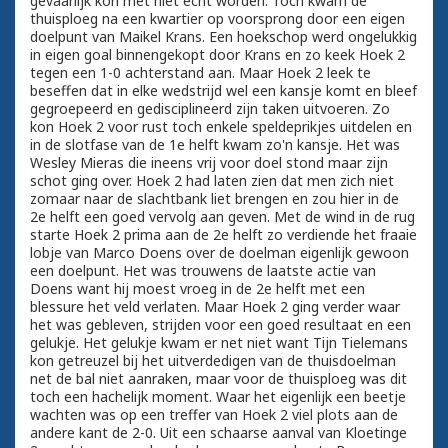
gevaarlijk kon met niet echt worden. Toch kwam de
thuisploeg na een kwartier op voorsprong door een eigen
doelpunt van Maikel Krans. Een hoekschop werd ongelukkig
in eigen goal binnengekopt door Krans en zo keek Hoek 2
tegen een 1-0 achterstand aan. Maar Hoek 2 leek te
beseffen dat in elke wedstrijd wel een kansje komt en bleef
gegroepeerd en gedisciplineerd zijn taken uitvoeren. Zo
kon Hoek 2 voor rust toch enkele speldeprikjes uitdelen en
in de slotfase van de 1e helft kwam zo'n kansje. Het was
Wesley Mieras die ineens vrij voor doel stond maar zijn
schot ging over. Hoek 2 had laten zien dat men zich niet
zomaar naar de slachtbank liet brengen en zou hier in de
2e helft een goed vervolg aan geven. Met de wind in de rug
starte Hoek 2 prima aan de 2e helft zo verdiende het fraaie
lobje van Marco Doens over de doelman eigenlijk gewoon
een doelpunt. Het was trouwens de laatste actie van
Doens want hij moest vroeg in de 2e helft met een
blessure het veld verlaten. Maar Hoek 2 ging verder waar
het was gebleven, strijden voor een goed resultaat en een
gelukje. Het gelukje kwam er net niet want Tijn Tielemans
kon getreuzel bij het uitverdedigen van de thuisdoelman
net de bal niet aanraken, maar voor de thuisploeg was dit
toch een hachelijk moment. Waar het eigenlijk een beetje
wachten was op een treffer van Hoek 2 viel plots aan de
andere kant de 2-0. Uit een schaarse aanval van Kloetinge