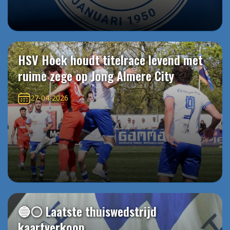
HSV Hoek houdt titelrace levend met
ruime zege op Jong Almere City
27-04-2026
🔵⚪️ Laatste thuiswedstrijd
kaartverkoop