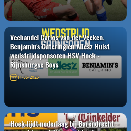
Veehandel Carlos van der Veeken,
Benjamin's Catering en Allesz Hulst
wedstrijdsponsoren HSV Hoek -
Rijnsburgse Boys
11-05-2026
Hoek lijdt nederlaag bij Barendrecht