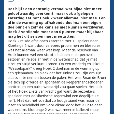
Het blijft een eentonig verhaal wat bijna niet meer
geloofwaardig overkomt, maar ook afgelopen
zaterdag zat het Hoek 2 weer allemaal niet mee. Een
al in de warming up afhakende doelman een eigen
doelpunt en zelf de kansjes niet kunnen verzilveren,
Hoek 2 verdiende meer dan 0 punten maar blijkbaar
mag het dit seizoen niet mee zitten.
Hoek 2 reisde afgelopen zaterdag met 13 spelers naar
Kloetinge 2 want door vervoers problemen en blessures
was het allemaal weer wat krap. Maar de reserven van
Hoek kunnen wel een stootje hebben in dit pechvolle
seizoen en reisde af met in de wetenschap dat je met
inzet en strijd ver kunt komen. Op een winderig en ijskoud
"Wesselopark" kreeg Hoek 2 doelman in de warming up
een griepaanval en bleek dat het zinloos zou zijn om zijn
plaats in te nemen tussen de palen. Het was Brian de Bruin
die zich op offerde en spontaan de keepershandschoenen
aantrok en een puike wedstrijd zou gaan spelen. Het leek
of het Hoek 2 iets van kracht gaf want de bezoekers
speelden met de siberische tegenwind een degelijke 1e
helft. Niet dat het voetbal zo hoogstaand was maar de
inzet en bereidheid om voor elkaar door het vuur te gaan
was enorm. Kloetinge 2 was wat meer in balbezit maar