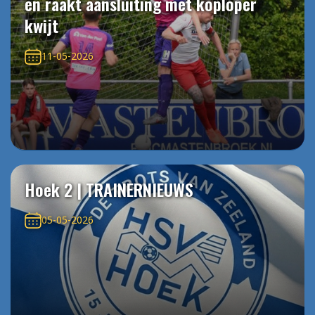
en raakt aansluiting met koploper
kwijt
11-05-2026
Hoek 2 | TRAINERNIEUWS
05-05-2026