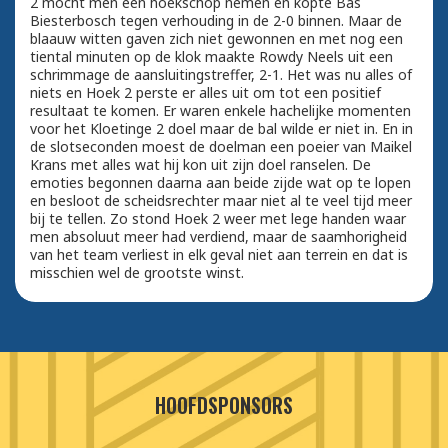
2 mocht men een hoekschop nemen en kopte Bas
Biesterbosch tegen verhouding in de 2-0 binnen. Maar de
blaauw witten gaven zich niet gewonnen en met nog een
tiental minuten op de klok maakte Rowdy Neels uit een
schrimmage de aansluitingstreffer, 2-1. Het was nu alles of
niets en Hoek 2 perste er alles uit om tot een positief
resultaat te komen. Er waren enkele hachelijke momenten
voor het Kloetinge 2 doel maar de bal wilde er niet in. En in
de slotseconden moest de doelman een poeier van Maikel
Krans met alles wat hij kon uit zijn doel ranselen. De
emoties begonnen daarna aan beide zijde wat op te lopen
en besloot de scheidsrechter maar niet al te veel tijd meer
bij te tellen. Zo stond Hoek 2 weer met lege handen waar
men absoluut meer had verdiend, maar de saamhorigheid
van het team verliest in elk geval niet aan terrein en dat is
misschien wel de grootste winst.
HOOFDSPONSORS