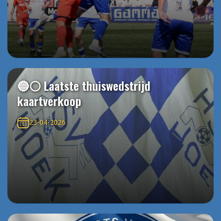
🔵⚪️ Laatste thuiswedstrijd
kaartverkoop
23-04-2026