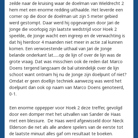
zeilde naar de kruising waar de doelman van Wieldrecht 2
hem met een enorme redding uithaalde. Het leverde een
corner op die door de doelman uit zijn 5 meter gebied
werd gestompt. Daar werd hij opgevangen door Jari de
Jonge die voorlopig zijn laatste wedstrijd voor Hoek 2
speelde, de Jonge wacht een ingreep en de verwachting is
dat hij hierdoor 4 maanden niet meer in actie zal kunnen
komen. Een verwoestende uithaal van Jari de Jonge
belande onderkant lat......op de lijn of over de lijn was de
grote vraag. Dat was misschien ook de reden dat Marco
Doens tergend langzaam de bal uiteindelijk over de lijn
schoot want ontnam hij nu de Jonge zijn doelpunt of niet?
Omdat er geen doellijn techniek aanwezig was werd het
doelpunt dan ook op naam van Marco Doens genoteerd,
0-1.
Een enorme oppepper voor Hoek 2 deze treffer, gevolgd
door een domper met het uitvallen van Sander de Haas
met een blessure. De Haas werd afgewisseld door Nieck
Elderson die net als alle andere spelers van de eerste tot
de laatste minuut alles gaf om resultaat te boeken.