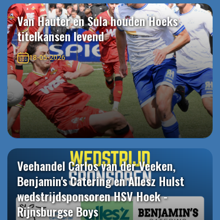
Van Hauter en Sula houden Hoeks
titelkansen levend
18-05-2026
Veehandel Carlos van der Veeken,
Benjamin's Catering en Allesz Hulst
wedstrijdsponsoren HSV Hoek -
Rijnsburgse Boys