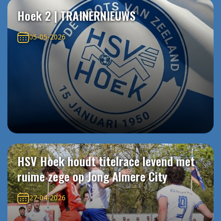
Hoek 2 | TRAINERNIEUWS
05-05-2026
HSV Hoek houdt titelrace levend met
ruime zege op Jong Almere City
27-04-2026