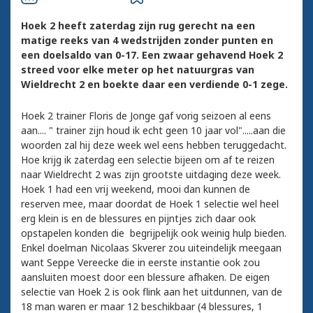
Hoek 2 heeft zaterdag zijn rug gerecht na een
matige reeks van 4 wedstrijden zonder punten en
een doelsaldo van 0-17. Een zwaar gehavend Hoek 2
streed voor elke meter op het natuurgras van
Wieldrecht 2 en boekte daar een verdiende 0-1 zege.
Hoek 2 trainer Floris de Jonge gaf vorig seizoen al eens
aan.... " trainer zijn houd ik echt geen 10 jaar vol".....aan die
woorden zal hij deze week wel eens hebben teruggedacht.
Hoe krijg ik zaterdag een selectie bijeen om af te reizen
naar Wieldrecht 2 was zijn grootste uitdaging deze week.
Hoek 1 had een vrij weekend, mooi dan kunnen de
reserven mee, maar doordat de Hoek 1 selectie wel heel
erg klein is en de blessures en pijntjes zich daar ook
opstapelen konden die begrijpelijk ook weinig hulp bieden.
Enkel doelman Nicolaas Skverer zou uiteindelijk meegaan
want Seppe Vereecke die in eerste instantie ook zou
aansluiten moest door een blessure afhaken. De eigen
selectie van Hoek 2 is ook flink aan het uitdunnen, van de
18 man waren er maar 12 beschikbaar (4 blessures, 1