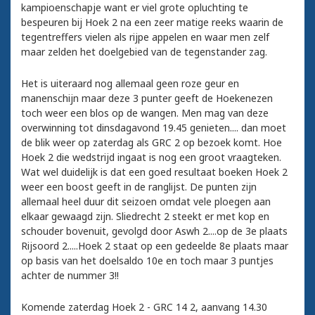
kampioenschapje want er viel grote opluchting te
bespeuren bij Hoek 2 na een zeer matige reeks waarin de
tegentreffers vielen als rijpe appelen en waar men zelf
maar zelden het doelgebied van de tegenstander zag.
Het is uiteraard nog allemaal geen roze geur en
manenschijn maar deze 3 punter geeft de Hoekenezen
toch weer een blos op de wangen. Men mag van deze
overwinning tot dinsdagavond 19.45 genieten.... dan moet
de blik weer op zaterdag als GRC 2 op bezoek komt. Hoe
Hoek 2 die wedstrijd ingaat is nog een groot vraagteken.
Wat wel duidelijk is dat een goed resultaat boeken Hoek 2
weer een boost geeft in de ranglijst. De punten zijn
allemaal heel duur dit seizoen omdat vele ploegen aan
elkaar gewaagd zijn. Sliedrecht 2 steekt er met kop en
schouder bovenuit, gevolgd door Aswh 2....op de 3e plaats
Rijsoord 2.....Hoek 2 staat op een gedeelde 8e plaats maar
op basis van het doelsaldo 10e en toch maar 3 puntjes
achter de nummer 3!!
Komende zaterdag Hoek 2 - GRC 14 2, aanvang 14.30