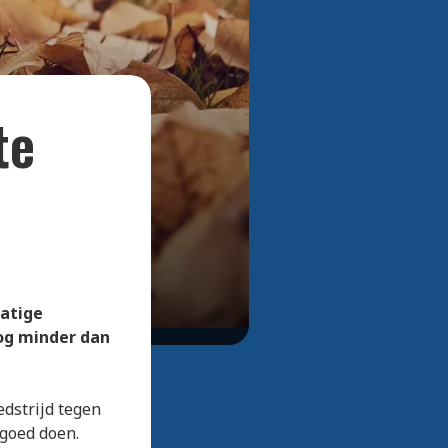
Bekijk alle foto's
te
matige
og minder dan
edstrijd tegen
 goed doen.