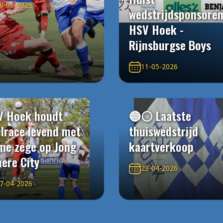
8-05-2026
wedstrijdsponsore
HSV Hoek -
Rijnsburgse Boys
11-05-2026
V Hoek houdt
🔵⚪️ Laatste
elrace levend met
thuiswedstrijd
me zege op Jong
kaartverkoop
ere City
23-04-2026
7-04-2026