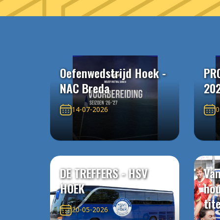
Oefenwedstrijd Hoek -
PR
NAC Breda
20
14-07-2026
0
DE TREFFERS - HSV
Van
HOEK
ho
tit
20-05-2026