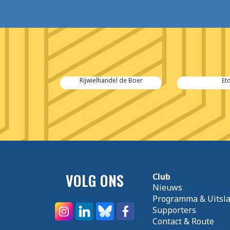
bv
Rijwielhandel de Boer
Et
VOLG ONS
Club
Nieuws
Programma & Uitsl
Supporters
Contact & Route