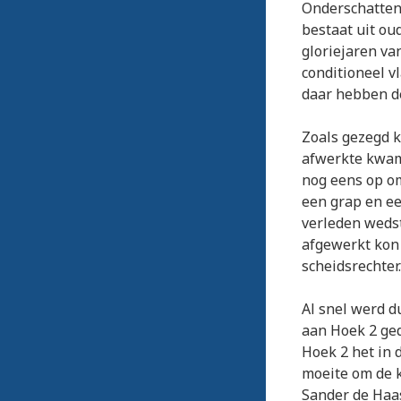
Onderschatten 
bestaat uit ou
gloriejaren va
conditioneel v
daar hebben d
Zoals gezegd k
afwerkte kwame
nog eens op om
een grap en ee
verleden weds
afgewerkt kon 
scheidsrechter.
Al snel werd d
aan Hoek 2 gedu
Hoek 2 het in d
moeite om de k
Sander de Haas