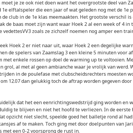
moet je ze ook niet doen want het overgrootste deel van Z
d 1e elftalspeler die een jaar of wat geleden nog met de 1e 
n de club in de 1e klas meemaakten. Het grootste verschil is 
lak de baas moet zijn want waar Hoek 2 al een week of 4 in 
e vedettesVV3 zoals ze zichzelf noemen nog amper een trai
eek Hoek 2 er niet naar uit, waar Hoek 2 een degelijke wa
n de spelers van Zaamslag 3 een kleine 5 minuten voor af
 met enkele rossen op doel de warming up te voltooien. Me
n grol, al met al geen ambianche waar je vrolijk van werd. 
trijden in de poulefase met clubscheidsrechters moesten w
om 12.07 dan gelukkig toch de aftrap worden gegeven door e
uidelijk dat het een eenrichtingswedstrijd ging worden en 
ldig te blijven en niet het hoofd te verliezen. In de eerste 
at opzicht niet slecht, speelde goed het balletje rond al ha
ansjes af te maken. Toch ging met door doelpunten van Jari
 met een 0-2 voorsprong de rust in.