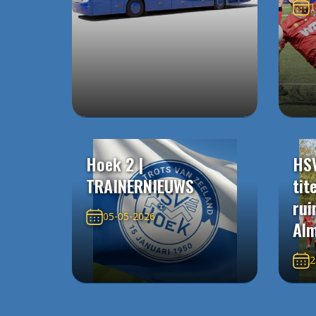
1
Hoek 2 |
HS
TRAINERNIEUWS
tit
rui
05-05-2026
Alm
2