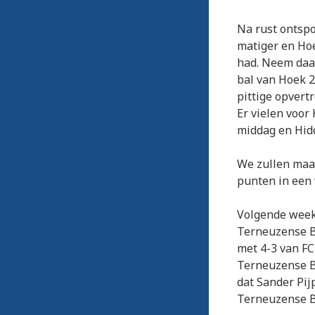
Na rust ontspo
matiger en Hoe
had. Neem daar
bal van Hoek 2
pittige opvert
Er vielen voor
middag en Hid
We zullen maar
punten in een w
Volgende week 
Terneuzense B
met 4-3 van FC
Terneuzense B
dat Sander Pijp
Terneuzense Bo