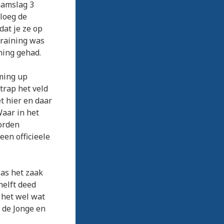
aamslag 3
ploeg de
dat je ze op
training was
ning gehad.
rming up
trap het veld
t hier en daar
Waar in het
orden
en officieele
was het zaak
helft deed
d het wel wat
 de Jonge en