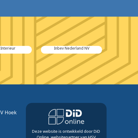
Interieur
Inbev Nederland NV
Canon Bu
SV Hoek
Deze website is ontwikkeld door DiD
Online, websitepartner van HSV