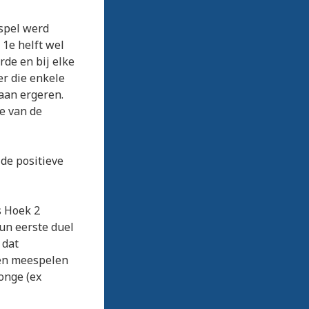
 spel werd
1e helft wel
rde en bij elke
er die enkele
 aan ergeren.
2e van de
de positieve
s Hoek 2
un eerste duel
 dat
ten meespelen
Jonge (ex