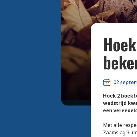
Hoek 
beke
02 septe
Hoek 2 boekte
wedstrijd kwa
een vereedel
Met alle respe
Zaamslag 3, im