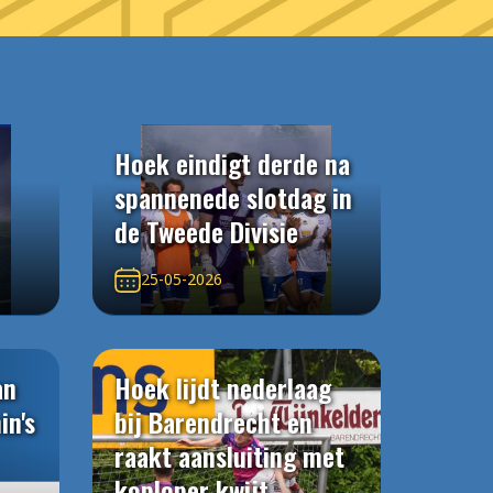
Hoek eindigt derde na
spannenede slotdag in
de Tweede Divisie
25-05-2026
an
Hoek lijdt nederlaag
in's
bij Barendrecht en
raakt aansluiting met
koploper kwijt