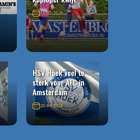
n
11-05-2026
HSV Hoek veel te
sterk voor AFC in
Amsterdam
20-04-2026