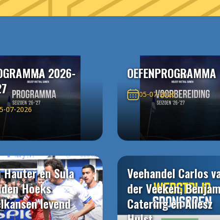
OGRAMMA 2026-
OEFENPROGRAMMA
27
05-07-2026
5-07-2026
 Hauter en Sula
Veehandel Carlos v
uden Hoeks
der Veeken, Benjam
elkansen levend
Catering en Allesz
Hulst