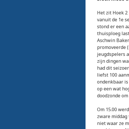
Het zit Hoek 2
vanuit de 1e s
stond er een a
thuisploeg las
Aschwin Bakema
promoveerde (k
jeugdspelers a
zijn dingen w
had dit seizoe
liefst 100 aan
ondenkbaar is 
op een wat hog
doodzonde om d
Om 15.00 werd 
zware middag 
niet waar ze m