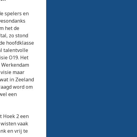
de spelers en
 Desondanks
om het de
tal, zo stond
 de hoofdklasse
 talentvolle
isie O19. Het
it Werkendam
ivisie maar
 wat in Zeeland
vraagd word om
 wel een
at Hoek 2 een
 wisten vaak
nk en vrij te