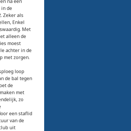
 en na een
 in de
. Zeker als
ellen, Enkel
gswaardig. Met
et alleen de
ries moest
le achter in de
op met zorgen.
sploeg loop
an de bal tegen
moet de
k maken met
endelijk, zo
e
oor een staflid
tuur van de
club uit