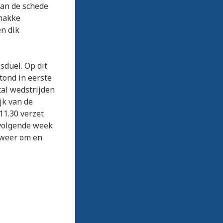
van de schede
 makke
en dik
sduel. Op dit
tond in eerste
tal wedstrijden
jk van de
11.30 verzet
 volgende week
 weer om en