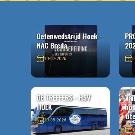
Oefenwedstrijd Hoek -
PR
NAC Breda
20
14-07-2026
0
DE TREFFERS - HSV
Van
HOEK
ho
tit
20-05-2026
1