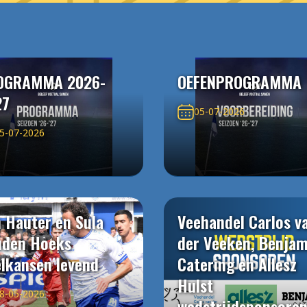
OGRAMMA 2026-
OEFENPROGRAMMA
27
05-07-2026
5-07-2026
 Hauter en Sula
Veehandel Carlos v
uden Hoeks
der Veeken, Benjam
elkansen levend
Catering en Allesz
Hulst
8-05-2026
wedstrijdsponsore