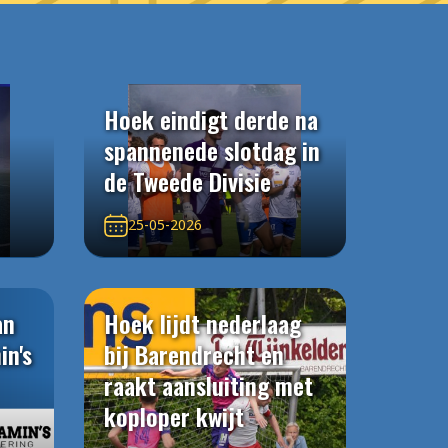
Hoek eindigt derde na
spannenede slotdag in
de Tweede Divisie
25-05-2026
an
Hoek lijdt nederlaag
in's
bij Barendrecht en
raakt aansluiting met
koploper kwijt
n