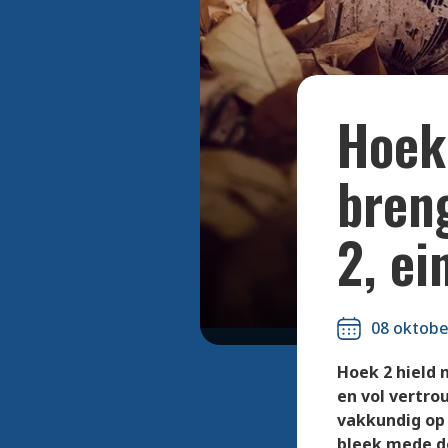
Hoek 
bren
2, ei
08 oktobe
Hoek 2 hield 
en vol vertr
vakkundig op 
bleek mede d