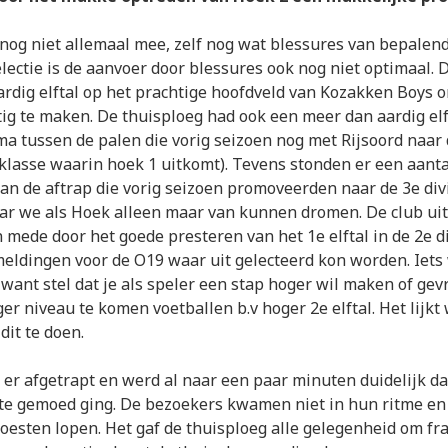
 nog niet allemaal mee, zelf nog wat blessures van bepalen
electie is de aanvoer door blessures ook nog niet optimaal.
ardig elftal op het prachtige hoofdveld van Kozakken Boys 
tig te maken. De thuisploeg had ook een meer dan aardig elf
 tussen de palen die vorig seizoen nog met Rijsoord naar
lasse waarin hoek 1 uitkomt). Tevens stonden er een aantal
an de aftrap die vorig seizoen promoveerden naar de 3e div
aar we als Hoek alleen maar van kunnen dromen. De club u
n mede door het goede presteren van het 1e elftal in de 2e d
meldingen voor de O19 waar uit gelecteerd kon worden. Iets
want stel dat je als speler een stap hoger wil maken of ge
er niveau te komen voetballen b.v hoger 2e elftal. Het lijkt
it te doen.
er afgetrapt en werd al naar een paar minuten duidelijk d
te gemoed ging. De bezoekers kwamen niet in hun ritme en
oesten lopen. Het gaf de thuisploeg alle gelegenheid om fra