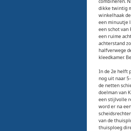
combineren. Na
dikke twintig 
winkelhaak de 
een minuutje l
een schot van
een ruime acht
achterstand zo
halfverwege de 
kleedkamer. Be
In de 2e helft
nog uit naar 5
de netten schie
doelman van K
een stijlvolle 
word er na een
scheidsrechter
van de thuispl
thuisploeg dire