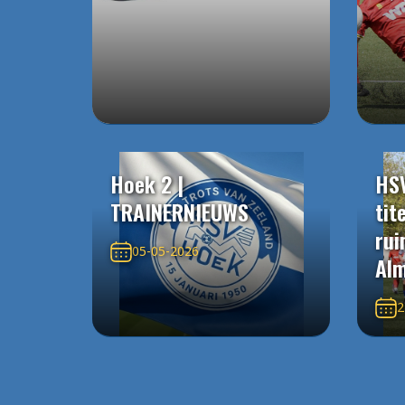
Hoek 2 |
HS
TRAINERNIEUWS
tit
rui
05-05-2026
Alm
2