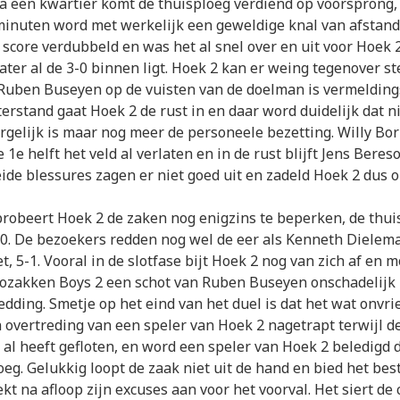
 een kwartier komt de thuisploeg verdiend op voorsprong,
minuten word met werkelijk een geweldige knal van afstand
score verdubbeld en was het al snel over en uit voor Hoek 2
ater al de 3-0 binnen ligt. Hoek 2 kan er weing tegenover st
 Ruben Buseyen op de vuisten van de doelman is vermeldin
erstand gaat Hoek 2 de rust in en daar word duidelijk dat ni
rgelijk is maar nog meer de personeele bezetting. Willy Bo
1e helft het veld al verlaten en in de rust blijft Jens Bereso
ide blessures zagen er niet goed uit en zadeld Hoek 2 dus 
 probeert Hoek 2 de zaken nog enigzins te beperken, de thui
-0. De bezoekers redden nog wel de eer als Kenneth Dielem
t, 5-1. Vooral in de slotfase bijt Hoek 2 nog van zich af en 
ozakken Boys 2 een schot van Ruben Buseyen onschadelij
redding. Smetje op het eind van het duel is dat het wat onvri
 overtreding van een speler van Hoek 2 nagetrapt terwijl d
 al heeft gefloten, en word een speler van Hoek 2 beledigd d
oeg. Gelukkig loopt de zaak niet uit de hand en bied het bes
kt na afloop zijn excuses aan voor het voorval. Het siert de 