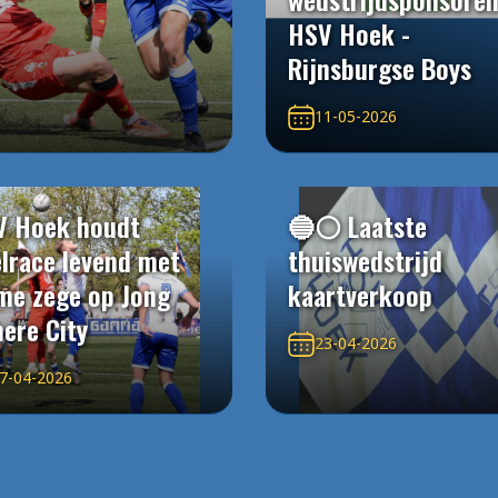
HSV Hoek -
Rijnsburgse Boys
11-05-2026
V Hoek houdt
🔵⚪️ Laatste
elrace levend met
thuiswedstrijd
me zege op Jong
kaartverkoop
ere City
23-04-2026
7-04-2026