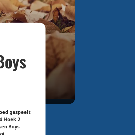
Bekijk alle foto's
Boys
goed gespeelt
d Hoek 2
kken Boys
oi.