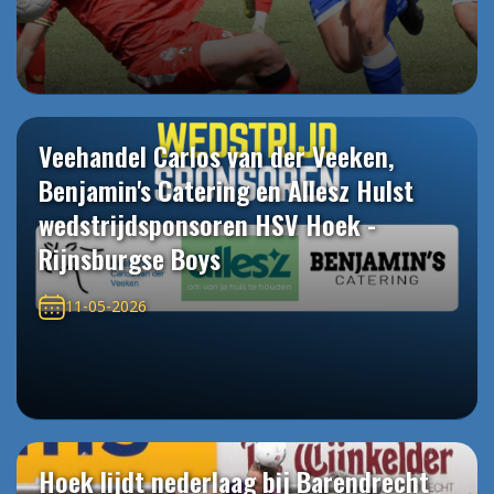
Veehandel Carlos van der Veeken,
Benjamin's Catering en Allesz Hulst
wedstrijdsponsoren HSV Hoek -
Rijnsburgse Boys
11-05-2026
Hoek lijdt nederlaag bij Barendrecht