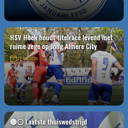
HSV Hoek houdt titelrace levend met
ruime zege op Jong Almere City
27-04-2026
🔵⚪️ Laatste thuiswedstrijd