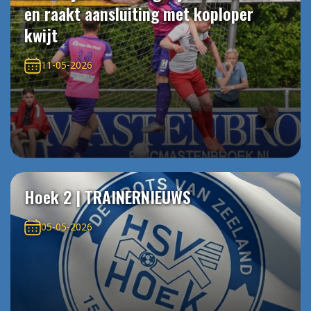
en raakt aansluiting met koploper
kwijt
11-05-2026
Hoek 2 | TRAINERNIEUWS
05-05-2026