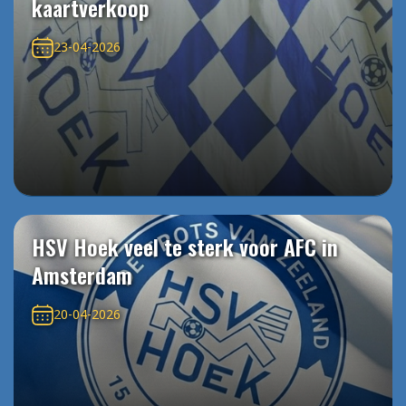
kaartverkoop
23-04-2026
HSV Hoek veel te sterk voor AFC in
Amsterdam
20-04-2026