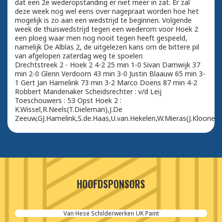
dat een 2e wederopstanding er niet meer in zat. Er zal
deze week nog wel eens over nagepraat worden hoe het
mogelijk is zo aan een wedstrijd te beginnen. Volgende
week de thuiswedstrijd tegen een wederom voor Hoek 2
een ploeg waar men nog nooit tegen heeft gespeeld,
namelijk De Alblas 2, de uitgelezen kans om de bittere pil
van afgelopen zaterdag weg te spoelen
Drechtstreek 2 - Hoek 2 4-2 25 min 1-0 Sivan Damwijk 37
min 2-0 Glenn Verdoorn 43 min 3-0 Justin Blaauw 65 min 3-
1 Gert Jan Hamelink 73 min 3-2 Marco Doens 87 min 4-2
Robbert Mandenaker Scheidsrechter : v/d Leij
Toeschouwers : 53 Opst Hoek 2 :
K.Wissel,R.Neels(T.Dieleman),J.De
Zeeuw,GJ.Hamelink,S.de.Haas,U.van.Hekelen,W.Mieras(J.Kloonen)
HOOFDSPONSORS
Van Hese Schilderwerken UK Paint