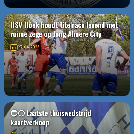
HSV Hoek houdt titelrace levend met
ruime zege op Jong Almere City
27-04-2026
🔵⚪️ Laatste thuiswedstrijd
kaartverkoop