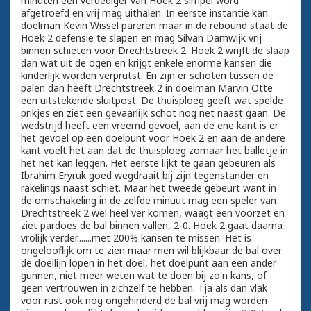
minuten een verdediger van Hoek 2 simpel word
afgetroefd en vrij mag uithalen. In eerste instantie kan
doelman Kevin Wissel pareren maar in de rebound staat de
Hoek 2 defensie te slapen en mag Silvan Damwijk vrij
binnen schieten voor Drechtstreek 2. Hoek 2 wrijft de slaap
dan wat uit de ogen en krijgt enkele enorme kansen die
kinderlijk worden verprutst. En zijn er schoten tussen de
palen dan heeft Drechtstreek 2 in doelman Marvin Otte
een uitstekende sluitpost. De thuisploeg geeft wat spelde
prikjes en ziet een gevaarlijk schot nog net naast gaan. De
wedstrijd heeft een vreemd gevoel, aan de ene kant is er
het gevoel op een doelpunt voor Hoek 2 en aan de andere
kant voelt het aan dat de thuisploeg zomaar het balletje in
het net kan leggen. Het eerste lijkt te gaan gebeuren als
Ibrahim Eryruk goed wegdraait bij zijn tegenstander en
rakelings naast schiet. Maar het tweede gebeurt want in
de omschakeling in de zelfde minuut mag een speler van
Drechtstreek 2 wel heel ver komen, waagt een voorzet en
ziet pardoes de bal binnen vallen, 2-0. Hoek 2 gaat daarna
vrolijk verder.......met 200% kansen te missen. Het is
ongelooflijk om te zien maar men wil blijkbaar de bal over
de doellijn lopen in het doel, het doelpunt aan een ander
gunnen, niet meer weten wat te doen bij zo'n kans, of
geen vertrouwen in zichzelf te hebben. Tja als dan vlak
voor rust ook nog ongehinderd de bal vrij mag worden