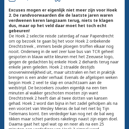
Excuses mogen er eigenlijk niet meer zijn voor Hoek
2. De randvoorwaarden die de laatste jaren waren
verdwenen keren langzaam terug, niets te klagen
dus, maar op het veld daar moet het toch echt
gebeuren!
De Hoek 2 selectie reisde zaterdag af naar Papendrecht
om op bezoek te gaan bij het voor Hoek 2 onbekende
Drechtstreek , immers beide ploegen troffen elkaar nog
nooit. Onderweg in de wel zeer luxe bus van TCR geheel
gespoten in blauw witte kleuren met het Zeeuwse logo,
gingen de gedachten bij enkele Hoek 2 diehards terug naar
enkele jaren geleden. Hoek 2 straalde destijds
onoverwinnelijkheid uit, maar uitstralen en het in praktijk
brengen is een ander verhaal. Evenals de afgelopen weken
begon Hoek 2 veel te slap en onachtzaam aan de
wedstrijd. De bezoekers zouden eigenlijk na een tien
minuten al wakker geschoten moeten zijn want
Drechtstreek 2 heeft dan al twee dotten van kansen
gehad. Hoek 2 word dan bijna in het zadel geholpen als na
een voorzet van Wesley Mieras de bal net niet bij Tijn
Tielemans komt. Een verdediger kan nog net de bal weg
tikken maar schiet pardoes rakelings naast zijn eigen doel.
Daarna gaat het spel wat op en neer als na een 25