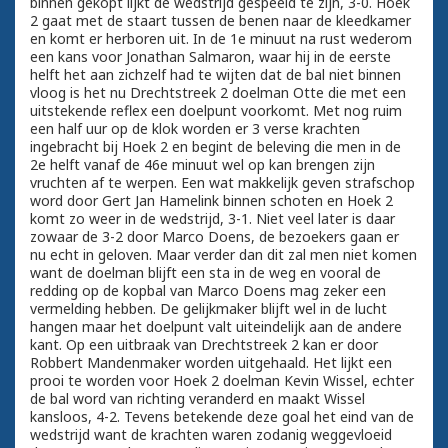
binnen gekopt lijkt de wedstrijd gespeeld te zijn, 3-0. Hoek
2 gaat met de staart tussen de benen naar de kleedkamer
en komt er herboren uit. In de 1e minuut na rust wederom
een kans voor Jonathan Salmaron, waar hij in de eerste
helft het aan zichzelf had te wijten dat de bal niet binnen
vloog is het nu Drechtstreek 2 doelman Otte die met een
uitstekende reflex een doelpunt voorkomt. Met nog ruim
een half uur op de klok worden er 3 verse krachten
ingebracht bij Hoek 2 en begint de beleving die men in de
2e helft vanaf de 46e minuut wel op kan brengen zijn
vruchten af te werpen. Een wat makkelijk geven strafschop
word door Gert Jan Hamelink binnen schoten en Hoek 2
komt zo weer in de wedstrijd, 3-1. Niet veel later is daar
zowaar de 3-2 door Marco Doens, de bezoekers gaan er
nu echt in geloven. Maar verder dan dit zal men niet komen
want de doelman blijft een sta in de weg en vooral de
redding op de kopbal van Marco Doens mag zeker een
vermelding hebben. De gelijkmaker blijft wel in de lucht
hangen maar het doelpunt valt uiteindelijk aan de andere
kant. Op een uitbraak van Drechtstreek 2 kan er door
Robbert Mandenmaker worden uitgehaald. Het lijkt een
prooi te worden voor Hoek 2 doelman Kevin Wissel, echter
de bal word van richting veranderd en maakt Wissel
kansloos, 4-2. Tevens betekende deze goal het eind van de
wedstrijd want de krachten waren zodanig weggevloeid