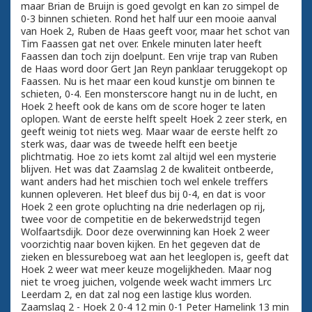
maar Brian de Bruijn is goed gevolgt en kan zo simpel de
0-3 binnen schieten. Rond het half uur een mooie aanval
van Hoek 2, Ruben de Haas geeft voor, maar het schot van
Tim Faassen gat net over. Enkele minuten later heeft
Faassen dan toch zijn doelpunt. Een vrije trap van Ruben
de Haas word door Gert Jan Reyn panklaar teruggekopt op
Faassen. Nu is het maar een koud kunstje om binnen te
schieten, 0-4. Een monsterscore hangt nu in de lucht, en
Hoek 2 heeft ook de kans om de score hoger te laten
oplopen. Want de eerste helft speelt Hoek 2 zeer sterk, en
geeft weinig tot niets weg. Maar waar de eerste helft zo
sterk was, daar was de tweede helft een beetje
plichtmatig. Hoe zo iets komt zal altijd wel een mysterie
blijven. Het was dat Zaamslag 2 de kwaliteit ontbeerde,
want anders had het mischien toch wel enkele treffers
kunnen opleveren. Het bleef dus bij 0-4, en dat is voor
Hoek 2 een grote opluchting na drie nederlagen op rij,
twee voor de competitie en de bekerwedstrijd tegen
Wolfaartsdijk. Door deze overwinning kan Hoek 2 weer
voorzichtig naar boven kijken. En het gegeven dat de
zieken en blessureboeg wat aan het leeglopen is, geeft dat
Hoek 2 weer wat meer keuze mogelijkheden. Maar nog
niet te vroeg juichen, volgende week wacht immers Lrc
Leerdam 2, en dat zal nog een lastige klus worden.
Zaamslag 2 - Hoek 2 0-4 12 min 0-1 Peter Hamelink 13 min