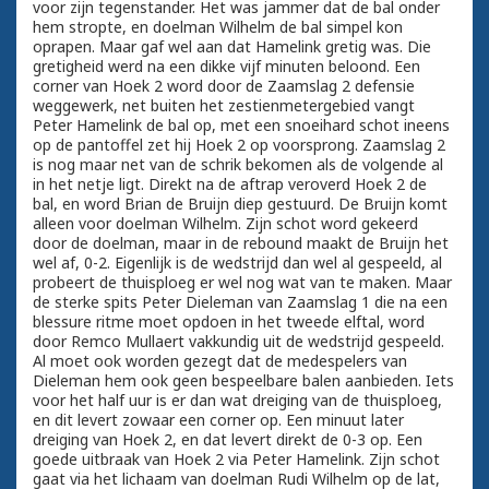
voor zijn tegenstander. Het was jammer dat de bal onder
hem stropte, en doelman Wilhelm de bal simpel kon
oprapen. Maar gaf wel aan dat Hamelink gretig was. Die
gretigheid werd na een dikke vijf minuten beloond. Een
corner van Hoek 2 word door de Zaamslag 2 defensie
weggewerk, net buiten het zestienmetergebied vangt
Peter Hamelink de bal op, met een snoeihard schot ineens
op de pantoffel zet hij Hoek 2 op voorsprong. Zaamslag 2
is nog maar net van de schrik bekomen als de volgende al
in het netje ligt. Direkt na de aftrap veroverd Hoek 2 de
bal, en word Brian de Bruijn diep gestuurd. De Bruijn komt
alleen voor doelman Wilhelm. Zijn schot word gekeerd
door de doelman, maar in de rebound maakt de Bruijn het
wel af, 0-2. Eigenlijk is de wedstrijd dan wel al gespeeld, al
probeert de thuisploeg er wel nog wat van te maken. Maar
de sterke spits Peter Dieleman van Zaamslag 1 die na een
blessure ritme moet opdoen in het tweede elftal, word
door Remco Mullaert vakkundig uit de wedstrijd gespeeld.
Al moet ook worden gezegt dat de medespelers van
Dieleman hem ook geen bespeelbare balen aanbieden. Iets
voor het half uur is er dan wat dreiging van de thuisploeg,
en dit levert zowaar een corner op. Een minuut later
dreiging van Hoek 2, en dat levert direkt de 0-3 op. Een
goede uitbraak van Hoek 2 via Peter Hamelink. Zijn schot
gaat via het lichaam van doelman Rudi Wilhelm op de lat,