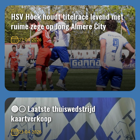
HSV Hoek houdt titelrace levend met
ruime zege op Jong Almere City
27-04-2026
🔵⚪️ Laatste thuiswedstrijd
kaartverkoop
23-04-2026