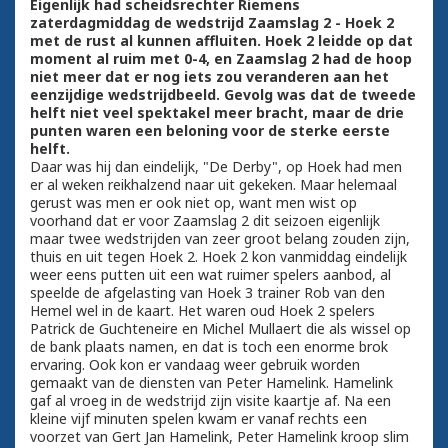
Eigenlijk had scheidsrechter Riemens
zaterdagmiddag de wedstrijd Zaamslag 2 - Hoek 2
met de rust al kunnen affluiten. Hoek 2 leidde op dat
moment al ruim met 0-4, en Zaamslag 2 had de hoop
niet meer dat er nog iets zou veranderen aan het
eenzijdige wedstrijdbeeld. Gevolg was dat de tweede
helft niet veel spektakel meer bracht, maar de drie
punten waren een beloning voor de sterke eerste
helft.
Daar was hij dan eindelijk, "De Derby", op Hoek had men
er al weken reikhalzend naar uit gekeken. Maar helemaal
gerust was men er ook niet op, want men wist op
voorhand dat er voor Zaamslag 2 dit seizoen eigenlijk
maar twee wedstrijden van zeer groot belang zouden zijn,
thuis en uit tegen Hoek 2. Hoek 2 kon vanmiddag eindelijk
weer eens putten uit een wat ruimer spelers aanbod, al
speelde de afgelasting van Hoek 3 trainer Rob van den
Hemel wel in de kaart. Het waren oud Hoek 2 spelers
Patrick de Guchteneire en Michel Mullaert die als wissel op
de bank plaats namen, en dat is toch een enorme brok
ervaring. Ook kon er vandaag weer gebruik worden
gemaakt van de diensten van Peter Hamelink. Hamelink
gaf al vroeg in de wedstrijd zijn visite kaartje af. Na een
kleine vijf minuten spelen kwam er vanaf rechts een
voorzet van Gert Jan Hamelink, Peter Hamelink kroop slim