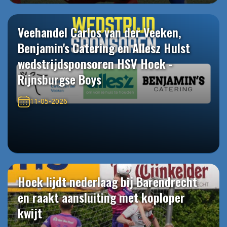
Veehandel Carlos van der Veeken,
Benjamin's Catering en Allesz Hulst
wedstrijdsponsoren HSV Hoek -
Rijnsburgse Boys
11-05-2026
Hoek lijdt nederlaag bij Barendrecht
en raakt aansluiting met koploper
kwijt