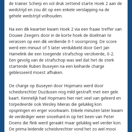
de trainer. Scherp en vol druk zettend starte Hoek 2 aan de
wedstrijd en zou dit op een enkele verslapping na de
gehele wedstrijd volhouden.
Na een dik kwartier kwam Hoek 2 via een fraaie treffer van
Douwe Zeegers door in de korte hoek de doelman te
verassen op een dik verdiende 0-1 voorsprong. De score
werd een minuut of 5 later verdubbeld door Gert Jan
Hamelink die een toegende strafschop verzilverde, 0-2.
Een gevolg van de strafschop was wel dat het de sterk
startende Ruben Buseyen na een keiharde charge
geblesseerd moest afhaken.
De charge op Buseyen door Hopmans werd door
scheidsrechter Duzdusen nog mild gestraft met een gele
kaart. Kennelijk had Hopmans hier niet veel van geleerd en
torpedeerde ook Wesley Mieras die gelukkig kon
opspringen en erger voorkwam. Enkele minuten later kwam
de verdediger weer snoeihard in op het been van Peter
Doens die flink werd geraakt maar gelukkig wel verder kon.
De prima leidende scheidsrechter vond het zo wel mooi