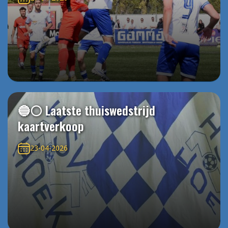
🔵⚪️ Laatste thuiswedstrijd
kaartverkoop
23-04-2026