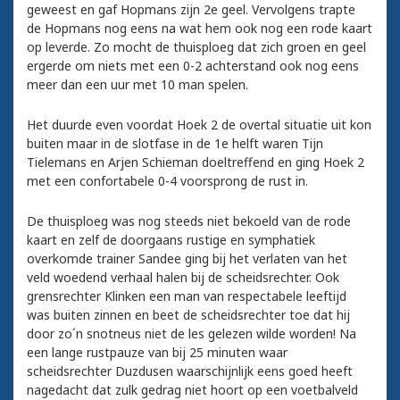
geweest en gaf Hopmans zijn 2e geel. Vervolgens trapte
de Hopmans nog eens na wat hem ook nog een rode kaart
op leverde. Zo mocht de thuisploeg dat zich groen en geel
ergerde om niets met een 0-2 achterstand ook nog eens
meer dan een uur met 10 man spelen.
Het duurde even voordat Hoek 2 de overtal situatie uit kon
buiten maar in de slotfase in de 1e helft waren Tijn
Tielemans en Arjen Schieman doeltreffend en ging Hoek 2
met een confortabele 0-4 voorsprong de rust in.
De thuisploeg was nog steeds niet bekoeld van de rode
kaart en zelf de doorgaans rustige en symphatiek
overkomde trainer Sandee ging bij het verlaten van het
veld woedend verhaal halen bij de scheidsrechter. Ook
grensrechter Klinken een man van respectabele leeftijd
was buiten zinnen en beet de scheidsrechter toe dat hij
door zo´n snotneus niet de les gelezen wilde worden! Na
een lange rustpauze van bij 25 minuten waar
scheidsrechter Duzdusen waarschijnlijk eens goed heeft
nagedacht dat zulk gedrag niet hoort op een voetbalveld