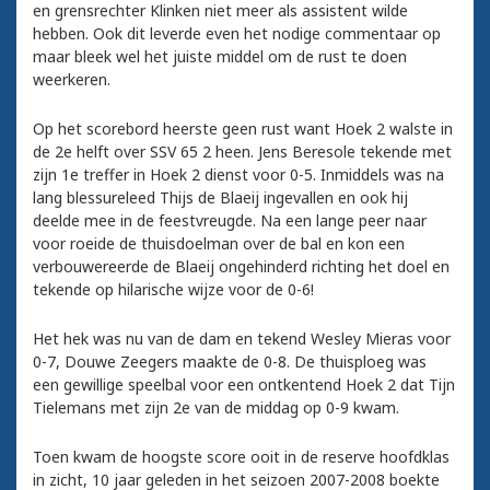
en grensrechter Klinken niet meer als assistent wilde
hebben. Ook dit leverde even het nodige commentaar op
maar bleek wel het juiste middel om de rust te doen
weerkeren.
Op het scorebord heerste geen rust want Hoek 2 walste in
de 2e helft over SSV 65 2 heen. Jens Beresole tekende met
zijn 1e treffer in Hoek 2 dienst voor 0-5. Inmiddels was na
lang blessureleed Thijs de Blaeij ingevallen en ook hij
deelde mee in de feestvreugde. Na een lange peer naar
voor roeide de thuisdoelman over de bal en kon een
verbouwereerde de Blaeij ongehinderd richting het doel en
tekende op hilarische wijze voor de 0-6!
Het hek was nu van de dam en tekend Wesley Mieras voor
0-7, Douwe Zeegers maakte de 0-8. De thuisploeg was
een gewillige speelbal voor een ontkentend Hoek 2 dat Tijn
Tielemans met zijn 2e van de middag op 0-9 kwam.
Toen kwam de hoogste score ooit in de reserve hoofdklas
in zicht, 10 jaar geleden in het seizoen 2007-2008 boekte