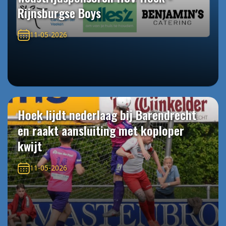
Rijnsburgse Boys
11-05-2026
Hoek lijdt nederlaag bij Barendrecht
en raakt aansluiting met koploper
kwijt
11-05-2026