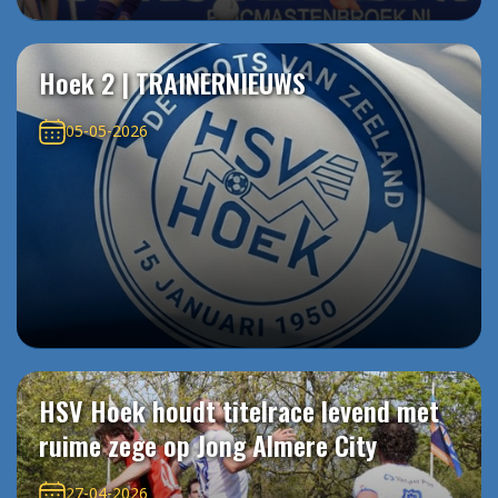
Hoek 2 | TRAINERNIEUWS
05-05-2026
HSV Hoek houdt titelrace levend met
ruime zege op Jong Almere City
27-04-2026