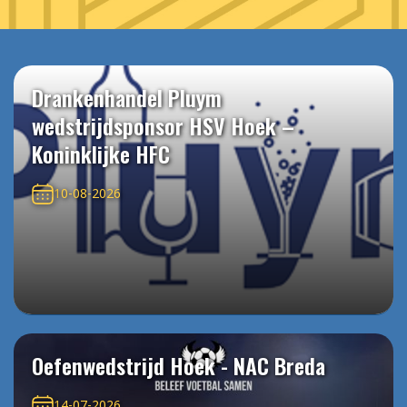
Drankenhandel Pluym
wedstrijdsponsor HSV Hoek –
Koninklijke HFC
10-08-2026
Oefenwedstrijd Hoek - NAC Breda
14-07-2026