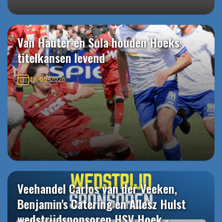
Van Hauter en Sula houden Hoeks
titelkansen levend
18-05-2026
Veehandel Carlos van der Veeken,
Benjamin's Catering en Allesz Hulst
wedstrijdsponsoren HSV Hoek -