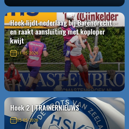
Hoek lijdt nederlaag bij Barendrecht
en raakt aansluiting met koploper
kwijt
11-05-2026
Hoek 2 | TRAINERNIEUWS
05-05-2026