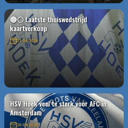
🔵⚪️ Laatste thuiswedstrijd
kaartverkoop
23-04-2026
HSV Hoek veel te sterk voor AFC in
Amsterdam
20-04-2026