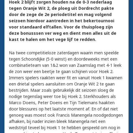
Hoek 2 blijft zorgen houden na de 0-3 nederlaag
tegen Oranje Wit 2, de ploeg uit Dordrecht pakte
door de zege de 2e periodetitel en mag volgend
seizoen hierdoor aantreden in het bekertournooi
voor standaard elftallen. Voor de thuisploeg zijn
deze bonusssen ver weg en dient men alles uit de
kast te halen om het vege lijf te redden.
Na twee competitieloze zaterdagen waarin men speelde
tegen Schoondijke (5-0 winst) en doordeweeks met een
combinatieteam van 1&2 won van Zaamslag met 4-1 leek
de zon weer een beetje te gaan schijnen voor Hoek 2.
Immers spelers raakten weer fit en vanuit Hoek 1 kwamen
een drietal spelers aansluiten om Oranje Wit 2 te gaan
bestrijden. Maar zoals gebruikelijk dit seizoen sloeg de
nodige tegenslag weer toe bij Hoek 2. Sterkhouders als
Marco Doens, Peter Doens en Tijn Tielemans haakten
door blessures op het laatste moment af. En of dat niet
genoeg was moest ook Francis Manengela noodgedongen
afhaken, bij nader inzien bleek Manengela net een
wedstrijd teveel bij Hoek 1 te hebben gespeeld om nog in