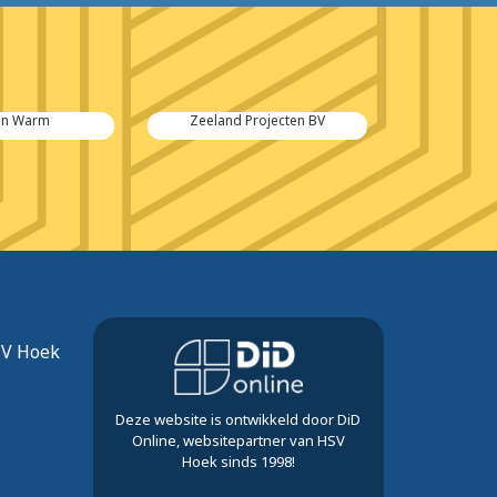
en Warm
Zeeland Projecten BV
Kennedy We
SV Hoek
Deze website is ontwikkeld door DiD
Online, websitepartner van HSV
Hoek sinds 1998!