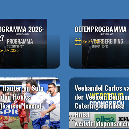
OGRAMMA 2026-
OEFENPROGRAMMA
27
05-07-2026
5-07-2026
 Hauter en Sula
Veehandel Carlos v
uden Hoeks
der Veeken, Benjam
elkansen levend
Catering en Allesz
Hulst
8-05-2026
wedstrijdsponsore