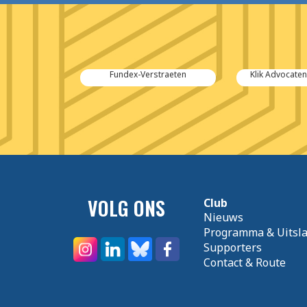
ural Steel
Fundex-Verstraeten
Klik Advocate
VOLG ONS
Club
Nieuws
Programma & Uitsl
Supporters
Contact & Route