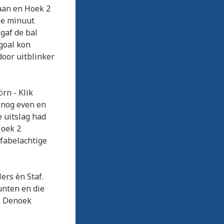
 aan en Hoek 2
0e minuut
 gaf de bal
goal kon
door uitblinker
rn - Klik
g nog even en
e uitslag had
Hoek 2
 fabelachtige
ers èn Staf.
unten en die
k Denoek