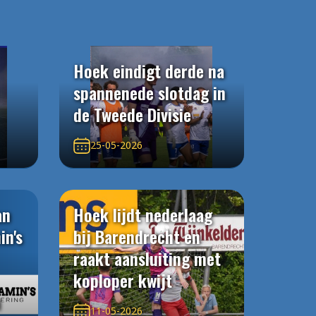
Hoek eindigt derde na
spannenede slotdag in
de Tweede Divisie
25-05-2026
an
Hoek lijdt nederlaag
in's
bij Barendrecht en
raakt aansluiting met
koploper kwijt
n
11-05-2026