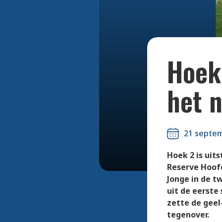
Hoek
het 
21 septe
Hoek 2 is uit
Reserve Hoofd
Jonge in de t
uit de eerste
zette de geel
tegenover.