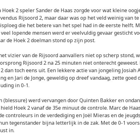
n Hoek 2 speler Sander de Haas zorgde voor wat kleine oogj
vendus Rijsoord 2, maar daar was op het veld weinig van t
isploeg die het betere van het spel had in de eerste helft. 
 veel lopende mensen werd er veelvuldig gevaar gesticht vo
aar de Hoek 2 doelman stond op zijn post.
 het vizier van de Rijsoord aanvallers niet op scherp stond, 
orsprong Rijsoord 2 na 25 minuten niet onterecht geweest.
2 dan toch eens uit. Een lekkere actie van jongeling Josiah 
ng en Jari de Jonge, geweldig op dreef vandaag, zette goed
uding in 0-1.
n (blessure) werd vervangen door Quinten Bakker en ondan
 hield Hoek 2 vanaf de 35e minuut de controle. Marc de Haa
e controleurs in de verdediging en Joël Mieras en de jeugd
hun tegenstander bijna letterlijk in de zak. Met de 0-1 voo
ust in.