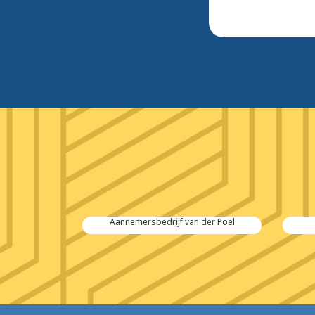
 Salvage
Aannemersbedrijf van der Poel