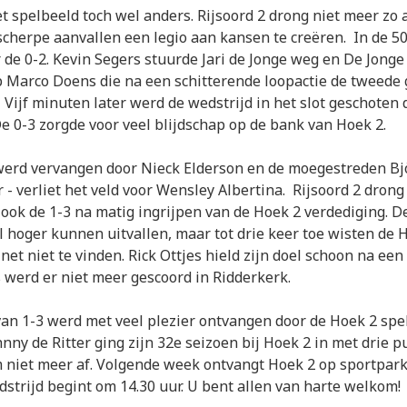
t spelbeeld toch wel anders. Rijsoord 2 drong niet meer zo
scherpe aanvallen een legio aan kansen te creëren. In de 5
r de 0-2. Kevin Segers stuurde Jari de Jonge weg en De Jonge
p Marco Doens die na een schitterende loopactie de tweede 
Vijf minuten later werd de wedstrijd in het slot geschoten 
 De 0-3 zorgde voor veel blijdschap op de bank van Hoek 2.
erd vervangen door Nieck Elderson en de moegestreden Bjö
r - verliet het veld voor Wensley Albertina. Rijsoord 2 dron
ook de 1-3 na matig ingrijpen van de Hoek 2 verdediging. D
l hoger kunnen uitvallen, maar tot drie keer toe wisten de 
net niet te vinden. Rick Ottjes hield zijn doel schoon na een
 werd er niet meer gescoord in Ridderkerk.
an 1-3 werd met veel plezier ontvangen door de Hoek 2 spel
nny de Ritter ging zijn 32e seizoen bij Hoek 2 in met drie p
 niet meer af. Volgende week ontvangt Hoek 2 op sportpar
dstrijd begint om 14.30 uur. U bent allen van harte welkom!