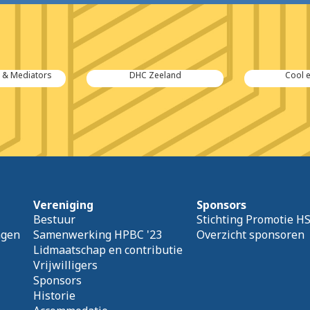
n & Mediators
DHC Zeeland
Cool 
Vereniging
Sponsors
Bestuur
Stichting Promotie H
agen
Samenwerking HPBC '23
Overzicht sponsoren
Lidmaatschap en contributie
Vrijwilligers
Sponsors
Historie