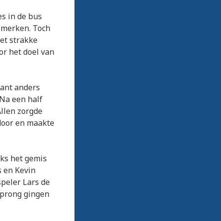
es in de bus
e merken. Toch
Met strakke
or het doel van
want anders
 Na een half
Allen zorgde
 door en maakte
ks het gemis
s en Kevin
speler Lars de
rsprong gingen