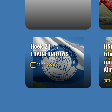
Hoek 2 |
HS
TRAINERNIEUWS
tit
rui
05-05-2026
Alm
2