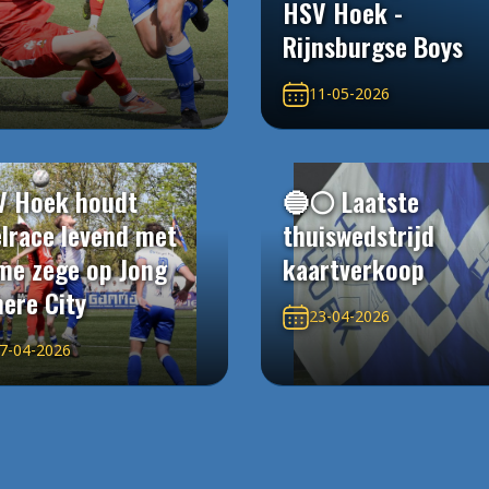
HSV Hoek -
Rijnsburgse Boys
11-05-2026
V Hoek houdt
🔵⚪️ Laatste
elrace levend met
thuiswedstrijd
me zege op Jong
kaartverkoop
ere City
23-04-2026
7-04-2026