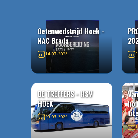
Oefenwedstrijd Hoek -
PR
NAC Breda
20
14-07-2026
0
DE TREFFERS - HSV
Van
HOEK
ho
tit
20-05-2026
1