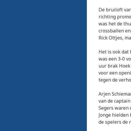
De bruiloft va
richting promo
was het de thu
crossballen en
Rick Ottjes, m
Het is ook dat
was een 3-0 vo
uur brak Hoek 
voor een openi
tegen de verho
Arjen Schiema
van de captain
Segers waren d
Jonge hielden 
de spelers de r