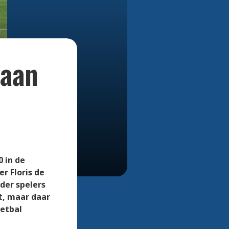
Bekijk alle foto's
 aan
 in de
r Floris de
der spelers
t, maar daar
oetbal