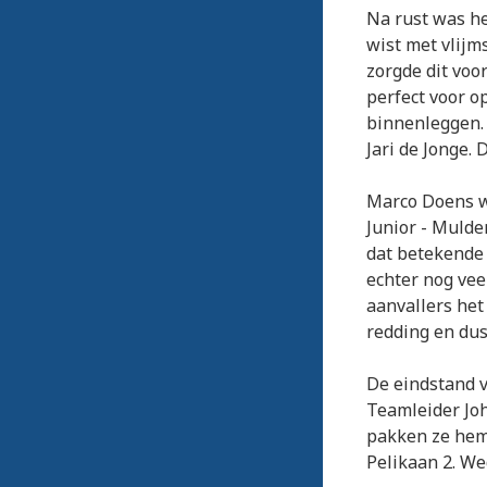
Na rust was he
wist met vlijm
zorgde dit voo
perfect voor o
binnenleggen. 
Jari de Jonge.
Marco Doens w
Junior - Mulde
dat betekende 
echter nog vee
aanvallers het 
redding en dus
De eindstand v
Teamleider Joh
pakken ze hem
Pelikaan 2. We