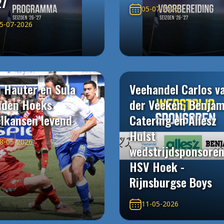
27
05-07-2026
5-07-2026
 Hauter en Sula
Veehandel Carlos v
uden Hoeks
der Veeken, Benjam
elkansen levend
Catering en Allesz
Hulst
8-05-2026
wedstrijdsponsore
HSV Hoek -
Rijnsburgse Boys
11-05-2026