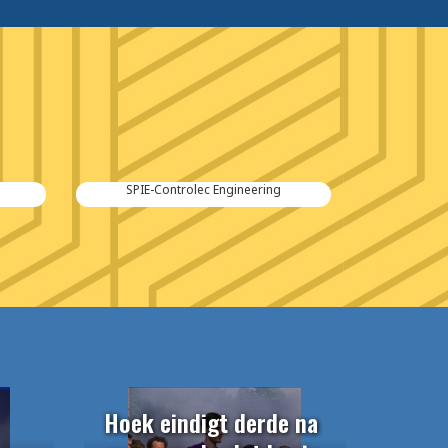
ng
Kraker Trailers
Hoek eindigt derde na