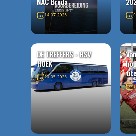
NAC Breda
20
14-07-2026
0
DE TREFFERS - HSV
Van
HOEK
ho
tit
20-05-2026
1