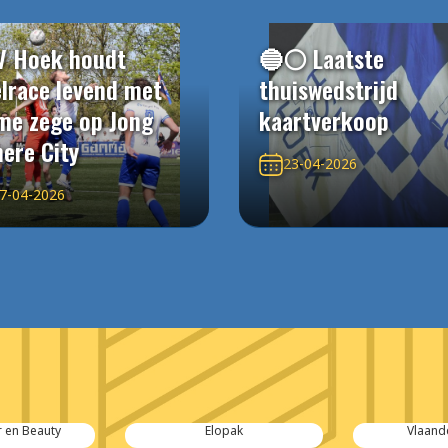
V Hoek houdt
🔵⚪️ Laatste
elrace levend met
thuiswedstrijd
me zege op Jong
kaartverkoop
ere City
23-04-2026
7-04-2026
Elopak
Vlaander Groep
Sl