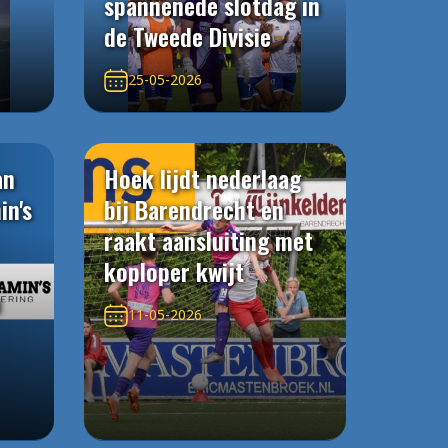
spannenede slotdag in
de Tweede Divisie
25-05-2026
an
Hoek lijdt nederlaag
in's
bij Barendrecht en
raakt aansluiting met
koploper kwijt
n
11-05-2026