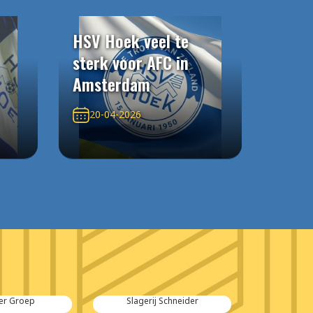
HSV Hoek veel te
sterk voor AFC in
Amsterdam
20-04-2026
agerij Schneider
Dieleman TegelTechniek