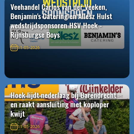
Veehandel Carlos van der Veeken,
Benjamin's Catering en Allesz Hulst
wedstrijdsponsoren HSV Hoek -
Rijnsburgse Boys
11-05-2026
Hoek lijdt nederlaag bij Barendrecht
en raakt aansluiting met koploper
kwijt
11-05-2026