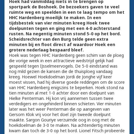
Hoek had vanmiddag niets in te brengen op
sportpark de Boshoek. De bezoekers gaven te veel
ruimte weg en speelden in een te laag tempo om het
HHC Hardenberg moeilijk te maken. In een
tijdsbestek van vier minuten kreeg Hoek twee
doelpunten tegen en ging met een 4-0 achterstand
rusten. Na negentig minuten stond 5-0 op het bord.
Scheidsrechter van den Burg telde geen extra
minuten bij en floot direct af waardoor Hoek een
grotere nederlaag bespaard bleef.
Hoek was tegen HHC Hardenberg geen schim van de ploeg
die vorige week in een attractieve wedstrijd gelijk had
gespeeld tegen IJsselmeervogels. De 5-0 eindstand was
nog mild gezien de kansen die de thuisploeg vandaag
kreeg. Hoewel Hoekdoelman Jordi de Jonghe vijf keer
moest vissen, had hij diverse goede reddingen om de score
van HHC Hardenberg enigszins te beperken. Hoek stond na
tien minuten al met 1-0 achter door een doelpunt van
Hielke Penterman. Hij kon vrij aannemen tussen twee
verdedigers en ongehinderd binnen schieten. Vier minuten
later was het weer Penterman die op aangeven van
Gersom Klok vrij voor het doel zijn tweede doelpunt
maakte. Sargon Gouriye verzuimde oog in oog met de
hoekdoelman de 3-0 te maken. Na achtendertig minuten
kwam dan toch de 3-0 op het bord. Lionel Fitsch probeerde