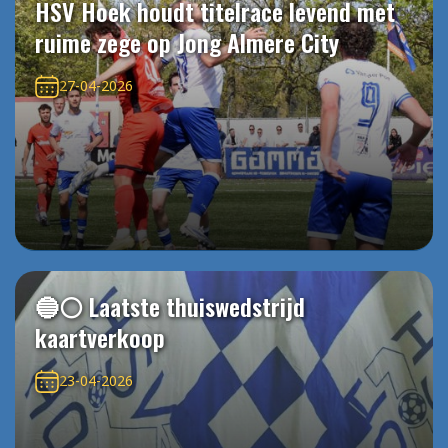
HSV Hoek houdt titelrace levend met
ruime zege op Jong Almere City
27-04-2026
🔵⚪️ Laatste thuiswedstrijd
kaartverkoop
23-04-2026