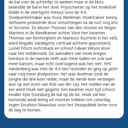
de bal over de achterlijn te werken maar in de kluts
belandde de bal in het doel. Prijsschieten op het hoekdoel
leidde in de veertigste minuut voor de 4-0.
Doelpuntenmaker was Koos Werkman. Hoektrainer Kenny
Verhoene probeerde door omzettingen na de rust nog iets
te forceren. Zo bleven Thomas Van den Houten en Birgen
Martens in de kleedkamer achter. Voor hen kwamen
Thomas van Renterghem en Mateusz Kuzmicki in het veld,
werd Reguillo Vandepitte centraal achterin geposteerd,
Lionel Fitsch rechtsback en schoof Fabian Wilson door
naar het middenveld. De aanvallers van Hoek kregen
hierdoor in de tweede helft wat meer ballen en ook wat
meer kansen, maar echt overtuigend was het niet. HHC
Hardenberg was met de 4-0 niet tevreden en ging op jacht
naar nog meer doelpunten. Het was doelman Jordi de
Jonghe die drie keer redde, maar de vierde keer verslagen
was op een inzet van Rob van der Ley. Het redden van de
eer werd Hoek niet gegund. Een kwartier voor tijd schoot
invaller Kyle Doesburg de bal op de lat. Hoek zal hier
komende week lering uit moeten trekken om zaterdag
tegen Excelsior Maassluis voor het thuispubliek beter voor
de dag te komen.