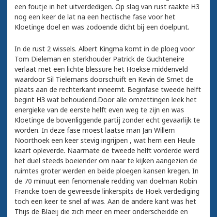
een foutje in het uitverdedigen. Op slag van rust raakte H3
nog een keer de lat na een hectische fase voor het
Kloetinge doel en was zodoende dicht bij een doelpunt.
In de rust 2 wissels. Albert Kingma komt in de ploeg voor
Tom Dieleman en sterkhouder Patrick de Guchteneire
verlaat met een lichte blessure het Hoekse middenveld
waardoor Sil Tielemans doorschuift en Kevin de Smet de
plaats aan de rechterkant inneemt. Beginfase tweede helft
begint H3 wat behoudend.Door alle omzettingen leek het
energieke van de eerste helft even weg te zijn en was
Kloetinge de bovenliggende partij zonder echt gevaarlijk te
worden. In deze fase moest laatse man Jan Willem
Noorthoek een keer stevig ingrijpen , wat hem een Heule
kaart opleverde. Naarmate de tweede helft vorderde werd
het duel steeds boeiender om naar te kijken aangezien de
ruimtes groter werden en beide ploegen kansen kregen. In
de 70 minuut een fenomenale redding van doelman Robin
Francke toen de gevreesde linkerspits de Hoek verdediging
toch een keer te snel af was. Aan de andere kant was het
Thijs de Blaeij die zich meer en meer onderscheidde en