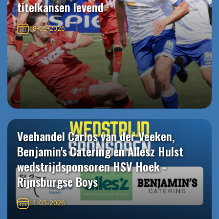
titelkansen levend
18-05-2026
Veehandel Carlos van der Veeken,
Benjamin's Catering en Allesz Hulst
wedstrijdsponsoren HSV Hoek -
Rijnsburgse Boys
11-05-2026