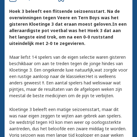
Hoek 3 beleeft een flitsende seizoensstart. Na de
overwinningen tegen Veere en Tern Boys was het
gisteren Kloetinge 3 dat eraan moest geloven.In een
alleraardigste pot voetbal was het Hoek 3 dat aan
het langste eind trok, om na een 0-0 ruststand
uiteindelijk met 2-0 te zegevieren.
Maar liefst 14 spelers van de eigen selectie waren gisteren
beschikbaar om aan te treden tegen de jonge hindes van
Kloetinge 3. Een ongekende luxe natuurlijk,wat zorgde voor
een rustige aanloop naar de klassieker.Het is welleens
anders geweest !!. Een aantal spelers had weliswaar wat
pijntjes, maar de resultaten van de afgelopen weken zijn
meestal de beste medicijnen om de pijn te verbijten.
Kloetinge 3 beleeft een matige seizoensstart, maar dit
was naar eigen zeggen te wijten aan gebrek aan spelers.
De wedstrijd tegen H3 kon men weer op oorlogssterkte
aantreden, dus het beloofde een zware middag te worden.
Vorig seizoen was men lange tijd koploper en paar weken