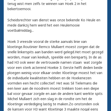
terug wist men zelfs te winnen van Hoek 2 in het
bekertoernooi.
Scheidsrechter van dienst was onze bekende Ko Heule en
mede dankzij hem werd het een Heulemooie
voetbalmiddag...
Hoek 3 vreesde vooral de sterke aanvals linie van
kloetinge.Routinier Remco Mullaert moest zorgen dat de
snelle linkerspits aan banden werd gelegd.Het moet gezegd
worden, maar van keekuh, speelde een berepartij. In de as
had H3 ook weer de vertrouwde namen staan wat zorgde
voor een sterk acterend Hoekie 3. Eerste helft deden beide
ploegen weinig voor elkaar onder. Kloetinge moest het van
de individuele kwaliteiten hebben en de Hoekenezen
vormden een hecht collectief. Het was Sil Tielemans die
een keer aan de noodrem moest trekken toen een diepe
bal voor gevaar zorgde en aan de andere kant werkte spits
Michel Mullaert zich een slag in de rondte om het de
Kloetinge verdediging lastig te maken.Zo onstonden ook
de kansen voor H3 want Kloetinge 3 maakte nogal eens