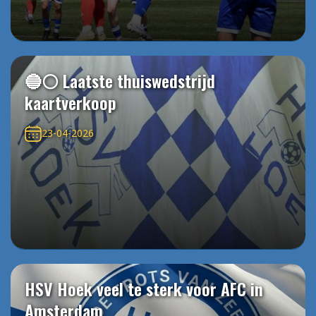
🔵⚪️ Laatste thuiswedstrijd
kaartverkoop
23-04-2026
HSV Hoek veel te sterk voor AFC in
Amsterdam