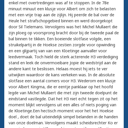
enkel met overtredingen was af te stoppen. In de 78e
minuut minuut een klusje voor Albert om zich te belasten
met een vrije trap aan de zijlijn. Hij peerde de bal over de
Heule het strafschopgebied binnen en werd doorgekopt
door Sil Tielemans. Vervolgens was het Michel Mullaert die
zijn ploeg op voorsprong bracht door bij de tweede paal de
bal binnen te tikken. Een boeiende slotfase volgde, een
struikelpartij in de Hoekse zestien zorgde voor opwinding
en een glijpartij van van een Kloetinge aanvaller voor
leedvermaak. Toch hield de sterk acterende H3 verdediging
stand en leek de onvermoeibare Jopie de wedstrijd aan de
andere kant te beslissen. Helaas moest hij iets te ver
uitwijken waardoor de kans verkeken was. In de absolute
slotfase een aantal corners voor H3. Wederom een klusje
voor Albert Kingma, die er eentje panklaar op het hoofd
legde van Michel Mullaert die met zijn tweede doelpunt de
eindstand vastlegde. Dat het H3 niet echt tegen zit op het
moment blijkt vervolgens uit een alles of niets poging van
de Kloetinge.Een hectisch moment voor het het Hoekse
doel , doet de bal uiteindelijk simpel belanden in de handen
van onze doelman. Vervolgens maakt scheidsrechter Ko er