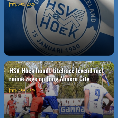
05-05-2026
HSV Hoek houdt titelrace levend met
ruime zege op Jong Almere City
27-04-2026