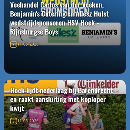
Veehandel Carlos van der Veeken,
Benjamin's Catering en Allesz Hulst
wedstrijdsponsoren HSV Hoek -
Rijnsburgse Boys
11-05-2026
Hoek lijdt nederlaag bij Barendrecht
en raakt aansluiting met koploper
kwijt
11-05-2026