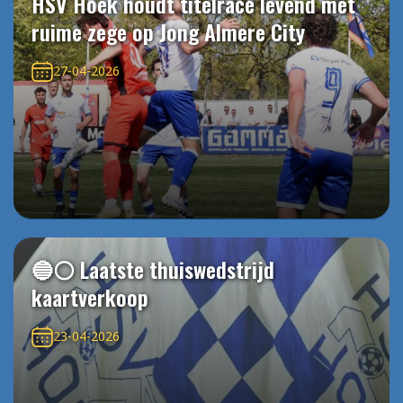
HSV Hoek houdt titelrace levend met
ruime zege op Jong Almere City
27-04-2026
🔵⚪️ Laatste thuiswedstrijd
kaartverkoop
23-04-2026