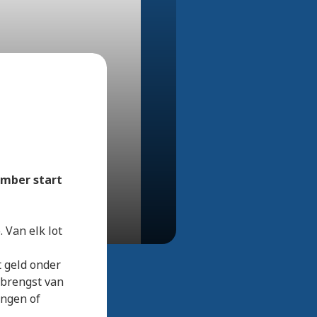
Bekijk alle foto's
ember start
 Van elk lot
t geld onder
pbrengst van
ingen of