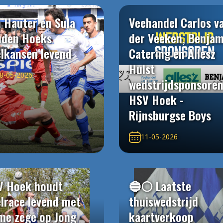
 Hauter en Sula
Veehandel Carlos v
uden Hoeks
der Veeken, Benjam
elkansen levend
Catering en Allesz
Hulst
8-05-2026
wedstrijdsponsore
HSV Hoek -
Rijnsburgse Boys
11-05-2026
V Hoek houdt
🔵⚪️ Laatste
elrace levend met
thuiswedstrijd
me zege op Jong
kaartverkoop