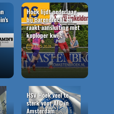
an
Hoek lijdt nederlaag
in's
bij Barendrecht en
raakt aansluiting met
koploper kwijt
n
11-05-2026
HSV Hoek veel te
sterk voor AFC in
Amsterdam