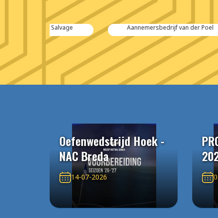
 Salvage
Aannemersbedrijf van der Poel
Oefenwedstrijd Hoek -
PR
NAC Breda
20
14-07-2026
0