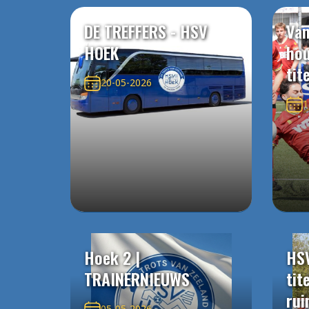
DE TREFFERS - HSV
Van
HOEK
ho
tit
20-05-2026
1
Hoek 2 |
HS
TRAINERNIEUWS
tit
rui
05-05-2026