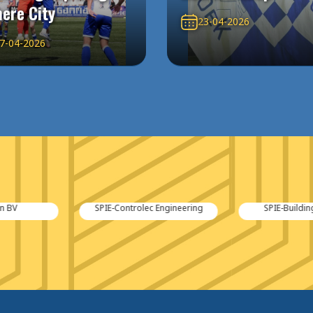
ere City
23-04-2026
7-04-2026
c Engineering
SPIE-Building Systems
B 