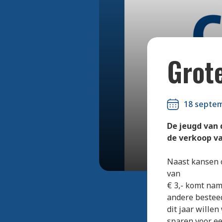
Grote
18 septe
De jeugd van 
de verkoop va
Naast kansen o
van
€ 3,- komt nam
andere bestee
dit jaar wille
sparen voor ee