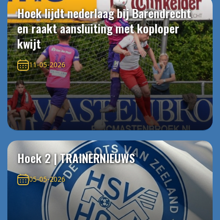
Hoek lijdt nederlaag bij Barendrecht
en raakt aansluiting met koploper
kwijt
11-05-2026
Hoek 2 | TRAINERNIEUWS
05-05-2026