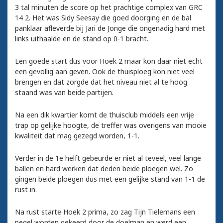
3 tal minuten de score op het prachtige complex van GRC
14 2. Het was Sidy Seesay die goed doorging en de bal
panklaar afleverde bij Jari de Jonge die ongenadig hard met
links uithaalde en de stand op 0-1 bracht.
Een goede start dus voor Hoek 2 maar kon daar niet echt
een gevollig aan geven. Ook de thuisploeg kon niet veel
brengen en dat zorgde dat het niveau niet al te hoog
staand was van beide partijen.
Na een dik kwartier komt de thuisclub middels een vrije
trap op gelijke hoogte, de treffer was overigens van mooie
kwaliteit dat mag gezegd worden, 1-1.
Verder in de 1e helft gebeurde er niet al teveel, veel lange
ballen en hard werken dat deden beide ploegen wel. Zo
gingen beide ploegen dus met een gelijke stand van 1-1 de
rust in.
Na rust starte Hoek 2 prima, zo zag Tijn Tielemans een
pegel worden gekeerd door de doelman en werd een