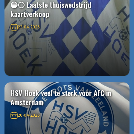
🔵⚪️ Laatste thuiswedstrijd
kaartverkoop
23-04-2026
HSV Hoek veel te sterk voor AFC in
Amsterdam
20-04-2026