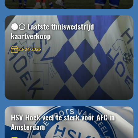
🔵⚪️ Laatste thuiswedstrijd
kaartverkoop
23-04-2026
HSV Hoek veel te sterk voor AFC in
Amsterdam