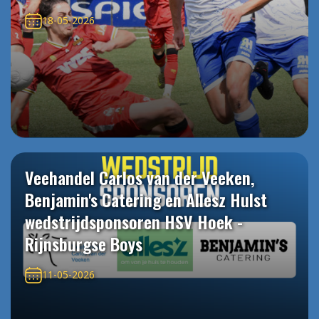
18-05-2026
Veehandel Carlos van der Veeken,
Benjamin's Catering en Allesz Hulst
wedstrijdsponsoren HSV Hoek -
Rijnsburgse Boys
11-05-2026