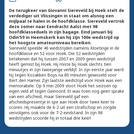
De terugkeer van Giovanni Siereveld bij Hoek stelt de
verdediger uit Vlissingen in staat om alsnog een
mijlpaal te halen in de hoofdklasse. Siereveld vertrok
deze zomer naar Eendracht Aalst met 98
hoofdklasseduels in zijn bagage. Eind januari bij
Odin’59 in Heemskerk kan hij zijn 100e wedstrijd op
het hoogste amateurniveau bereiken.
Siereveld speelde 46 wedstrijden namens Kloetinge in de
hoofdklasse en 52 voor Hoek. Die 52 wedstrijden
betekenen dat hij tussen 2007 en 2009 geen wedstrijd
heeft gemist bij Hoek. Hij miste bij Hoek slechts tien
minuutjes in zijn tweejarige verblijf. In zijn eerste jaar werd
hij tegen Kozakken Boys na 80 minuten gewisseld voor
Bert den Hamer. Zijn laatste wedstrijd voor Hoek was een
memorabele. Op 9 mei 2009 sloot Hoek het seizoen op
eigen veld af tegen Geinoord. Er was toen nog geen sprake
van een afscheid, maar Siereveld gaf een
afscheidspresentje in spe aan Hoek door twee keer te
scoren. Hij maakte de 6-2 uit een strafschop en zorgde
vervolgens ook voor de 7-2-eindstand. In zijn 98
wedstrijden scoorde hij in totaal drie keer!