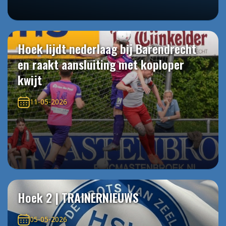
Hoek lijdt nederlaag bij Barendrecht
en raakt aansluiting met koploper
kwijt
11-05-2026
Hoek 2 | TRAINERNIEUWS
05-05-2026