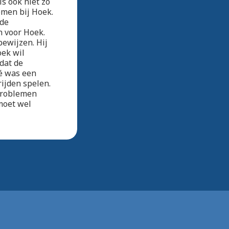
s ook niet zo
omen bij Hoek.
 de
n voor Hoek.
bewijzen. Hij
oek wil
dat de
é was een
ijden spelen.
 problemen
moet wel