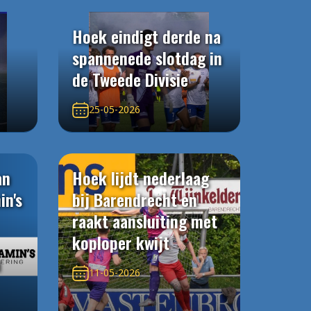
Hoek eindigt derde na
spannenede slotdag in
de Tweede Divisie
25-05-2026
an
Hoek lijdt nederlaag
in's
bij Barendrecht en
raakt aansluiting met
koploper kwijt
n
11-05-2026