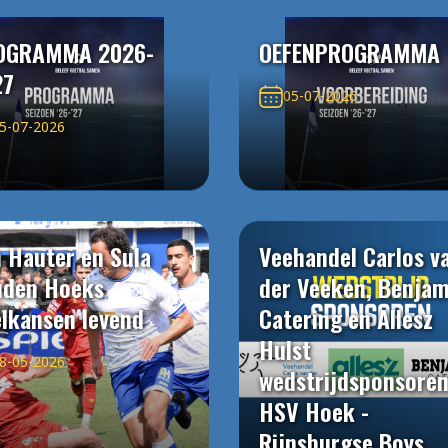
OGRAMMA 2026-
OEFENPROGRAMMA
27
05-07-2026
5-07-2026
 Hauter en Sula
Veehandel Carlos v
uden Hoeks
der Veeken, Benjam
elkansen levend
Catering en Allesz
Hulst
8-05-2026
wedstrijdsponsore
HSV Hoek -
Rijnsburgse Boys