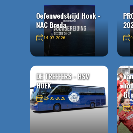
Oefenwedstrijd Hoek -
PR
NAC Breda
20
14-07-2026
0
DE TREFFERS - HSV
Van
HOEK
ho
tit
20-05-2026
1