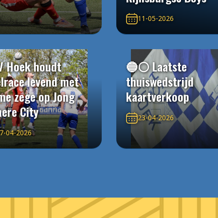
11-05-2026
V Hoek houdt
🔵⚪️ Laatste
elrace levend met
thuiswedstrijd
me zege op Jong
kaartverkoop
ere City
23-04-2026
7-04-2026