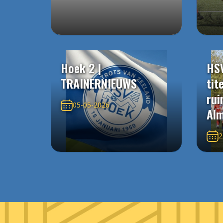
Hoek 2 |
HS
TRAINERNIEUWS
tit
rui
05-05-2026
Alm
2