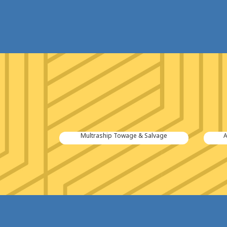
tiën B.V.
Multraship Towage & Salvage
A