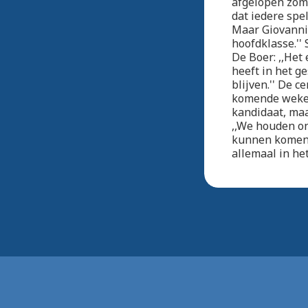
afgelopen zome
dat iedere spe
Maar Giovanni 
hoofdklasse.''
De Boer: ,,Het
heeft in het g
blijven.'' De 
komende weken
kandidaat, maa
,,We houden on
kunnen komen.
allemaal in het