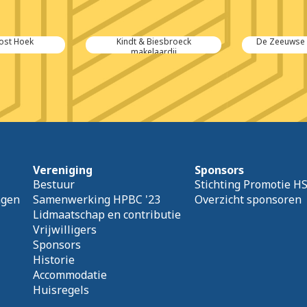
ost Hoek
Kindt & Biesbroeck
De Zeeuwse 
makelaardij
Vereniging
Sponsors
Bestuur
Stichting Promotie H
agen
Samenwerking HPBC '23
Overzicht sponsoren
Lidmaatschap en contributie
Vrijwilligers
Sponsors
Historie
Accommodatie
Huisregels