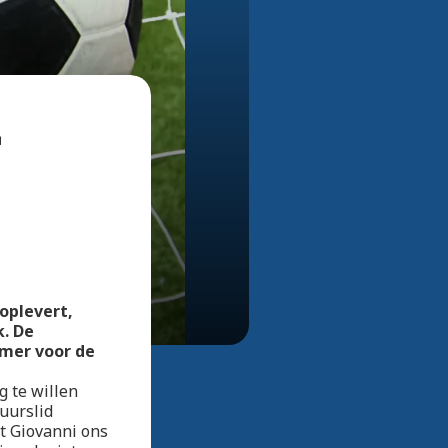
Bekijk alle foto's
r
oplevert,
k. De
omer voor de
g te willen
uurslid
t Giovanni ons