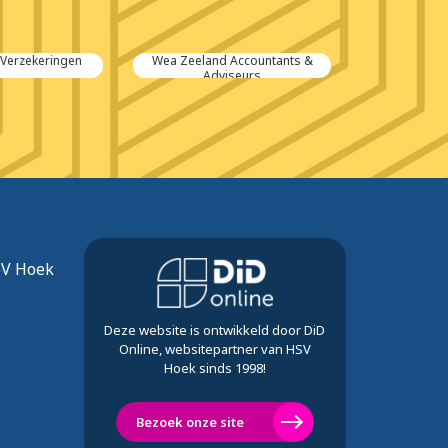
Verzekeringen
Wea Zeeland Accountants &
Sa
Adviseurs
SV Hoek
Deze website is ontwikkeld door DiD
Online, websitepartner van HSV
Hoek sinds 1998!
Bezoek onze site