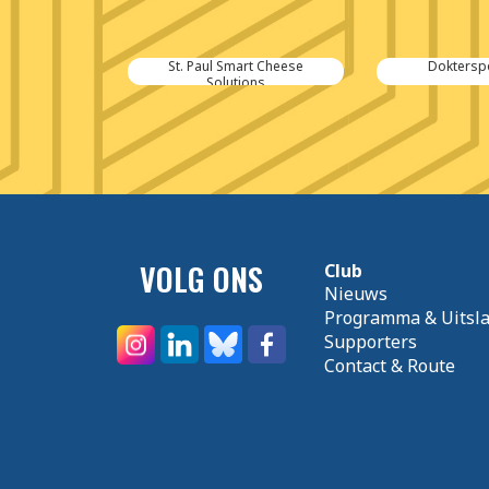
uy B.V.
St. Paul Smart Cheese
Doktersp
Solutions
VOLG ONS
Club
Nieuws
Programma & Uitsl
Supporters
Contact & Route