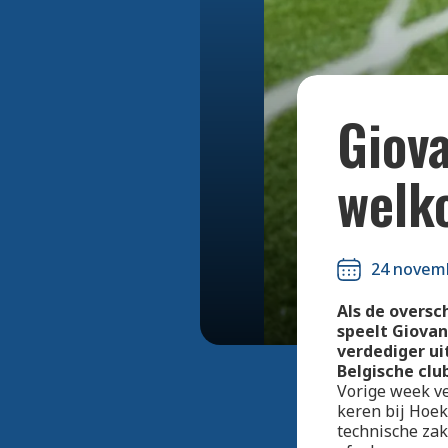
Giova
welk
24 novem
Als de oversc
speelt Giovan
verdediger ui
Belgische clu
Vorige week ve
keren bij Hoek
technische zak