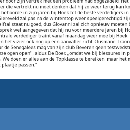
r door zijn vertrek met een probleem had opgezadeld. Het i
ler die vertrekt nu moet denken dat hij zo weer terug kan k
behoorde in zijn jaren bij Hoek tot de beste verdedigers in
 Siereveld zal pas na de winterstop weer speelgerechtigd zij
 elftal staat nu goed, dus Giovanni zal zich opnieuw moeten 
esprek wel aangegeven dat hij nu voor meerdere jaren bij H
centrale verdediger traint vanaf maandag weer mee bij Hoek, 
 het vizier ook nog op een aanvaller richt. Ousmane Traor
r de Senegalees mag van zijn club Beveren geen testwedstr
ze ogen open'', aldus De Boer, ,,omdat we bij blessures in
 We doen er alles aan de Topklasse te bereiken, maar het 
 plaatje passen.''