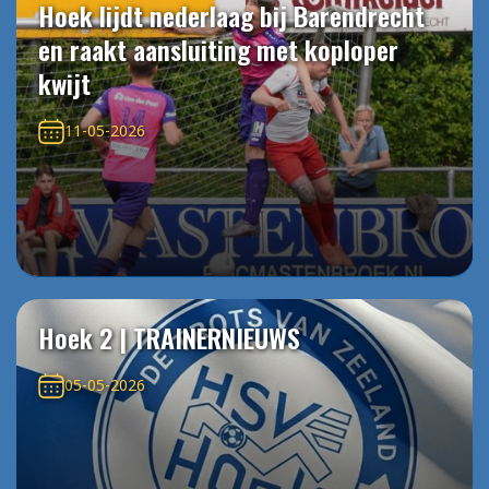
Hoek lijdt nederlaag bij Barendrecht
en raakt aansluiting met koploper
kwijt
11-05-2026
Hoek 2 | TRAINERNIEUWS
05-05-2026