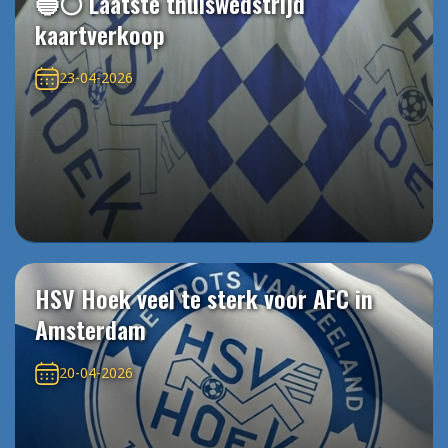
🔵⚪️ Laatste thuiswedstrijd
kaartverkoop
23-04-2026
HSV Hoek veel te sterk voor AFC in
Amsterdam
20-04-2026