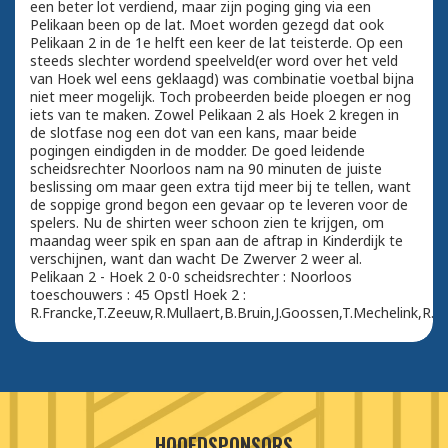
een beter lot verdiend, maar zijn poging ging via een
Pelikaan been op de lat. Moet worden gezegd dat ook
Pelikaan 2 in de 1e helft een keer de lat teisterde. Op een
steeds slechter wordend speelveld(er word over het veld
van Hoek wel eens geklaagd) was combinatie voetbal bijna
niet meer mogelijk. Toch probeerden beide ploegen er nog
iets van te maken. Zowel Pelikaan 2 als Hoek 2 kregen in
de slotfase nog een dot van een kans, maar beide
pogingen eindigden in de modder. De goed leidende
scheidsrechter Noorloos nam na 90 minuten de juiste
beslissing om maar geen extra tijd meer bij te tellen, want
de soppige grond begon een gevaar op te leveren voor de
spelers. Nu de shirten weer schoon zien te krijgen, om
maandag weer spik en span aan de aftrap in Kinderdijk te
verschijnen, want dan wacht De Zwerver 2 weer al.
Pelikaan 2 - Hoek 2 0-0 scheidsrechter : Noorloos
toeschouwers : 45 Opstl Hoek 2 :
R.Francke,T.Zeeuw,R.Mullaert,B.Bruin,J.Goossen,T.Mechelink,R.Fe
HOOFDSPONSORS