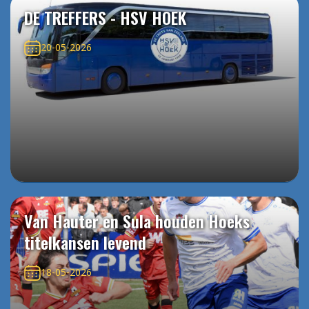
DE TREFFERS - HSV HOEK
20-05-2026
Van Hauter en Sula houden Hoeks
titelkansen levend
18-05-2026