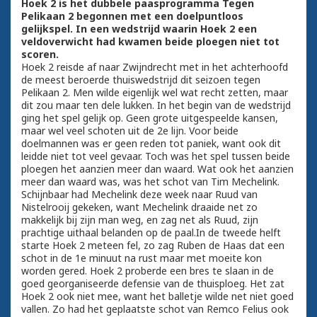
Hoek 2 is het dubbele paasprogramma Tegen
Pelikaan 2 begonnen met een doelpuntloos
gelijkspel. In een wedstrijd waarin Hoek 2 een
veldoverwicht had kwamen beide ploegen niet tot
scoren.
Hoek 2 reisde af naar Zwijndrecht met in het achterhoofd
de meest beroerde thuiswedstrijd dit seizoen tegen
Pelikaan 2. Men wilde eigenlijk wel wat recht zetten, maar
dit zou maar ten dele lukken. In het begin van de wedstrijd
ging het spel gelijk op. Geen grote uitgespeelde kansen,
maar wel veel schoten uit de 2e lijn. Voor beide
doelmannen was er geen reden tot paniek, want ook dit
leidde niet tot veel gevaar. Toch was het spel tussen beide
ploegen het aanzien meer dan waard. Wat ook het aanzien
meer dan waard was, was het schot van Tim Mechelink.
Schijnbaar had Mechelink deze week naar Ruud van
Nistelrooij gekeken, want Mechelink draaide net zo
makkelijk bij zijn man weg, en zag net als Ruud, zijn
prachtige uithaal belanden op de paal.In de tweede helft
starte Hoek 2 meteen fel, zo zag Ruben de Haas dat een
schot in de 1e minuut na rust maar met moeite kon
worden gered. Hoek 2 proberde een bres te slaan in de
goed georganiseerde defensie van de thuisploeg. Het zat
Hoek 2 ook niet mee, want het balletje wilde net niet goed
vallen. Zo had het geplaatste schot van Remco Felius ook