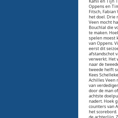
Kahli en Tijn 
Oppens en Tim
Fitsch, Fabian
het doel. Drie
Veen mocht hal
Bouchlal die v
te maken. Hoek
spelen moest k
van Oppens. Vi
eerst dit seiz
afstandschot 
verwerkt. Het
naar de tweede
tweede helft s
Kees Schelleke
Achilles Veen 
van verdediger
door de man of
achtste doelpu
nadert. Hoek g
counters van A
het scorebord.
de achterlijn.