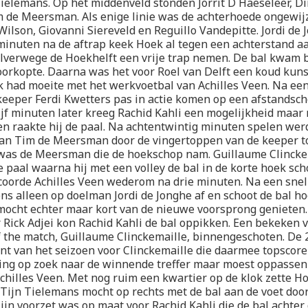
Tielemans. Op het middenveld stonden Jorrit D Haeseleer, Di
 de Meersman. Als enige linie was de achterhoede ongewijz
 Wilson, Giovanni Siereveld en Reguillo Vandepitte. Jordi de 
 minuten na de aftrap keek Hoek al tegen een achterstand aa
verwege de Hoekhelft een vrije trap nemen. De bal kwam b
oorkopte. Daarna was het voor Roel van Delft een koud kuns
 had moeite met het werkvoetbal van Achilles Veen. Na ee
eeper Ferdi Kwetters pas in actie komen op een afstandsch
jf minuten later kreeg Rachid Kahli een mogelijkheid maar 
oen raakte hij de paal. Na achtentwintig minuten spelen wer
van Tim de Meersman door de vingertoppen van de keeper t
 was de Meersman die de hoekschop nam. Guillaume Clinckem
 paal waarna hij met een volley de bal in de korte hoek scho
coorde Achilles Veen wederom na drie minuten. Na een snell
ns alleen op doelman Jordi de Jonghe af en schoot de bal hoo
mocht echter maar kort van de nieuwe voorsprong genieten.
 Rick Adjei kon Rachid Kahli de bal oppikken. Een bekeken 
 the match, Guillaume Clinckemaille, binnengeschoten. De 
nt van het seizoen voor Clinckemaille die daarmee topscore
ing op zoek naar de winnende treffer maar moest oppassen
chilles Veen. Met nog ruim een kwartier op de klok zette H
 Tijn Tielemans mocht op rechts met de bal aan de voet doo
 Zijn voorzet was op maat voor Rachid Kahli die de bal achte