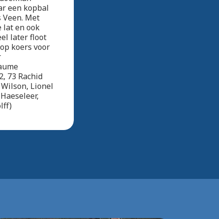
ar een kopbal
s Veen. Met
 lat en ook
l later floot
 op koers voor
r
laume
2, 73 Rachid
 Wilson, Lionel
 Haeseleer,
lff)