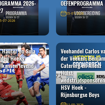
OGRAMMA 2026-
OEFENPROGRAMMA
27
05-07-2026
5-07-2026
 Hauter en Sula
Veehandel Carlos v
uden Hoeks
der Veeken, Benjam
elkansen levend
Catering en Allesz
Hulst
8-05-2026
wedstrijdsponsore
HSV Hoek -
Rijnsburgse Boys
11-05-2026