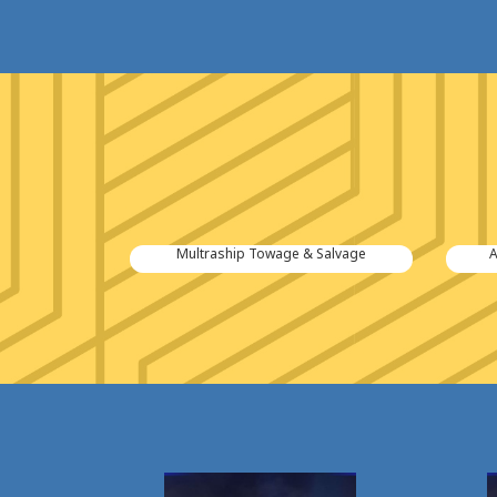
tiën B.V.
Multraship Towage & Salvage
A