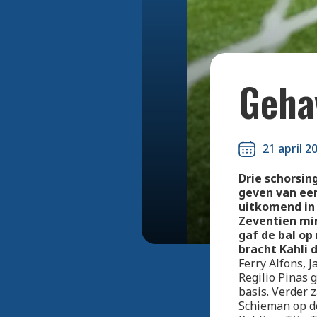
Geha
21 april 2
Drie schorsin
geven van een
uitkomend in 
Zeventien min
gaf de bal op
bracht Kahli 
Ferry Alfons, 
Regilio Pinas 
basis. Verder 
Schieman op d