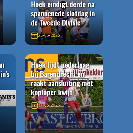
Hoek eindigt derde na
spannenede slotdag in
de Tweede Divisie
25-05-2026
an
Hoek lijdt nederlaag
in's
bij Barendrecht en
raakt aansluiting met
koploper kwijt
n
11-05-2026