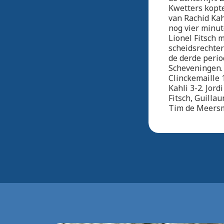
Kwetters kopt
van Rachid Kah
nog vier minut
Lionel Fitsch 
scheidsrechter
de derde perio
Scheveningen. 
Clinckemaille 
Kahli 3-2. Jord
Fitsch, Guilla
Tim de Meersm