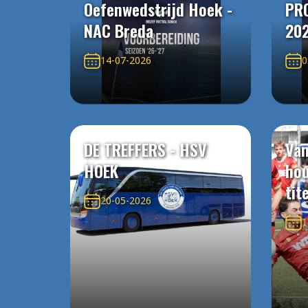
Oefenwedstrijd Hoek -
PR
NAC Breda
20
14-07-2026
0
DE TREFFERS - HSV
Van
HOEK
ho
tit
20-05-2026
1