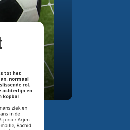
Bekijk alle foto's
t
s tot het
man, normaal
lissende rol.
 achterlijn en
n kopbal
rmans ziek en
ans in de
-junior Arjen
maille, Rachid