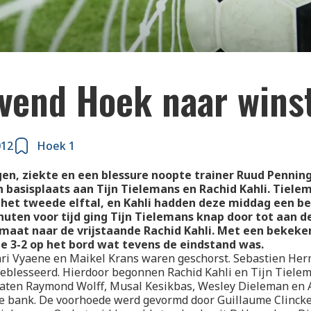
vend Hoek naar wins
012
Hoek 1
gen, ziekte en een blessure noopte trainer Ruud Penning
 basisplaats aan Tijn Tielemans en Rachid Kahli. Tiele
het tweede elftal, en Kahli hadden deze middag een bes
uten voor tijd ging Tijn Tielemans knap door tot aan de
 maat naar de vrijstaande Rachid Kahli. Met een bekeke
de 3-2 op het bord wat tevens de eindstand was.
Jari Vyaene en Maikel Krans waren geschorst. Sebastien He
geblesseerd. Hierdoor begonnen Rachid Kahli en Tijn Tielem
zaten Raymond Wolff, Musal Kesikbas, Wesley Dieleman en A
e bank. De voorhoede werd gevormd door Guillaume Clincke