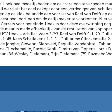
e. Hoek had mogelijkheden om de score nog te verhogen ma
li werd uit het doel gekopt door een verdediger van Achille
en op de klok belandde een voorzet van Roel van Delft op de
moest nog ingrijpen om de gelijkmaker te voorkomen. Niet vee
 Gerrets voor het einde. Hoek is door deze overwinning nog
de maar is mede afhankelijk van de resultaten van koplope
HSV Hoek – Achilles Veen 3-2:3. Roel van Delft 0-1, 29. Guil
1-1, 48. Kees Schellekens 1-2, 51. Guillaume Clinckemaille 2-
i de Jonghe, Giovanni Siereveld, Reguillo Vandepittej, Fabian
ume Clinckemaille, Rachid Kahli, Dimitri van Oppens, Jorrit D
an (86. Wesley Dieleman), Tijn Tielemans (75. Raymond Wo