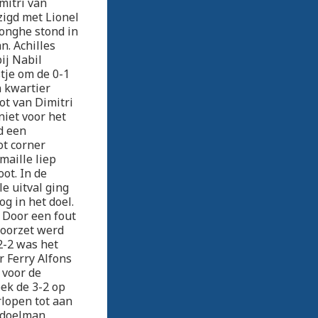
mitri van
igd met Lionel
Jonghe stond in
n. Achilles
ij Nabil
tje om de 0-1
n kwartier
ot van Dimitri
niet voor het
d een
ot corner
aille liep
ot. In de
e uitval ging
g in het doel.
 Door een fout
voorzet werd
2-2 was het
r Ferry Alfons
 voor de
oek de 3-2 op
rlopen tot aan
r doelman