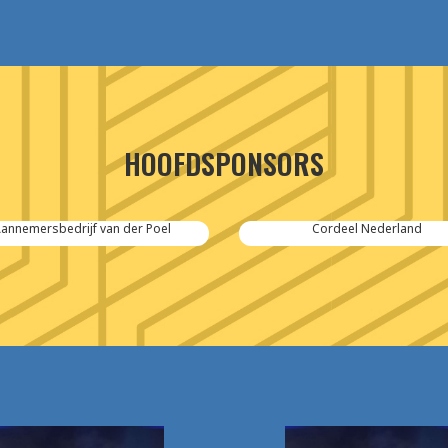
HOOFDSPONSORS
annemersbedrijf van der Poel
Cordeel Nederland