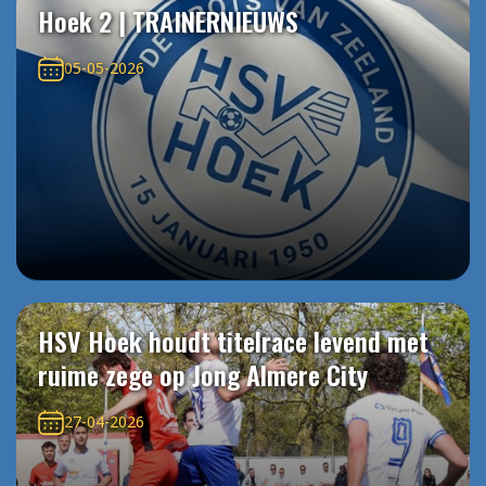
Hoek 2 | TRAINERNIEUWS
05-05-2026
HSV Hoek houdt titelrace levend met
ruime zege op Jong Almere City
27-04-2026