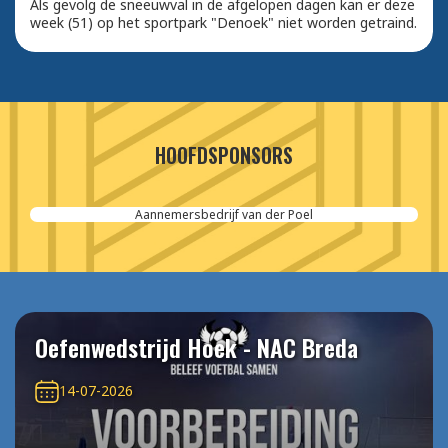
Als gevolg de sneeuwval in de afgelopen dagen kan er deze
week (51) op het sportpark "Denoek" niet worden getraind.
HOOFDSPONSORS
Aannemersbedrijf van der Poel
Oefenwedstrijd Hoek - NAC Breda
14-07-2026