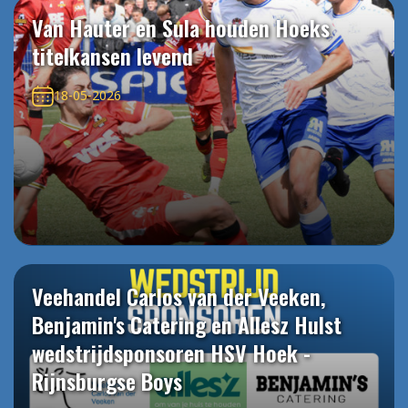
Van Hauter en Sula houden Hoeks
titelkansen levend
18-05-2026
Veehandel Carlos van der Veeken,
Benjamin's Catering en Allesz Hulst
wedstrijdsponsoren HSV Hoek -
Rijnsburgse Boys