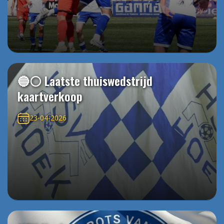
🔵⚪️ Laatste thuiswedstrijd
kaartverkoop
23-04-2026