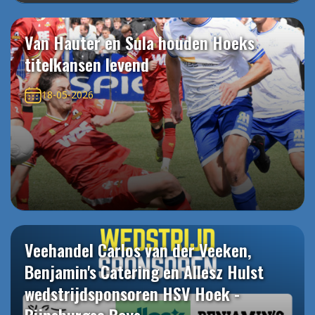
Van Hauter en Sula houden Hoeks
titelkansen levend
18-05-2026
Veehandel Carlos van der Veeken,
Benjamin's Catering en Allesz Hulst
wedstrijdsponsoren HSV Hoek -