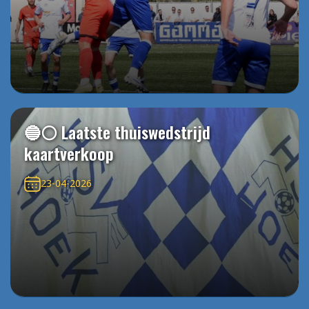
🔵⚪️ Laatste thuiswedstrijd
kaartverkoop
23-04-2026