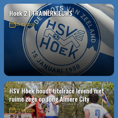
Hoek 2 | TRAINERNIEUWS
05-05-2026
HSV Hoek houdt titelrace levend met
ruime zege op Jong Almere City
27-04-2026