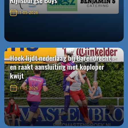
Rijnsburgse Boys
11-05-2026
Hoek lijdt nederlaag bij Barendrecht
en raakt aansluiting met koploper
kwijt
11-05-2026