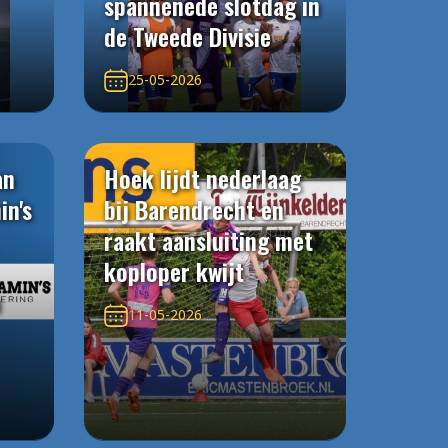
spannenede slotdag in
de Tweede Divisie
25-05-2026
an
Hoek lijdt nederlaag
in's
bij Barendrecht en
raakt aansluiting met
koploper kwijt
n
11-05-2026