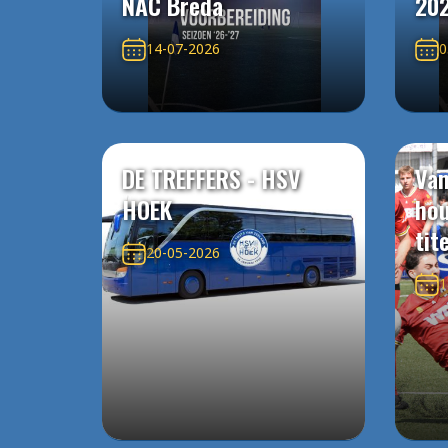
NAC Breda
20
14-07-2026
0
DE TREFFERS - HSV
Van
HOEK
ho
tit
20-05-2026
1