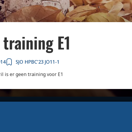
training E1
014
SJO HPBC'23 JO11-1
l is er geen training voor E1