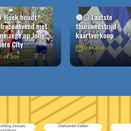
V Hoek houdt
🔵⚪️ Laatste
elrace levend met
thuiswedstrijd
me zege op Jong
kaartverkoop
ere City
23-04-2026
7-04-2026
ng Zeeuws-
Oliehandel Dekker
Ov
deren