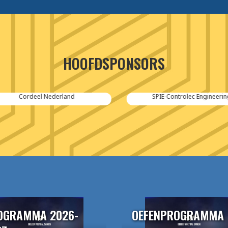
HOOFDSPONSORS
Cordeel Nederland
SPIE-Controlec Engineering
OGRAMMA 2026-
OEFENPROGRAMMA