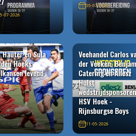
27
05-07-2026
5-07-2026
 Hauter en Sula
Veehandel Carlos v
uden Hoeks
der Veeken, Benjam
elkansen levend
Catering en Allesz
Hulst
8-05-2026
wedstrijdsponsore
HSV Hoek -
Rijnsburgse Boys
11-05-2026