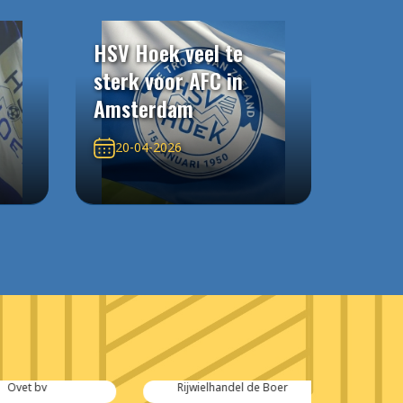
HSV Hoek veel te
sterk voor AFC in
Amsterdam
20-04-2026
et bv
Rijwielhandel de Boer