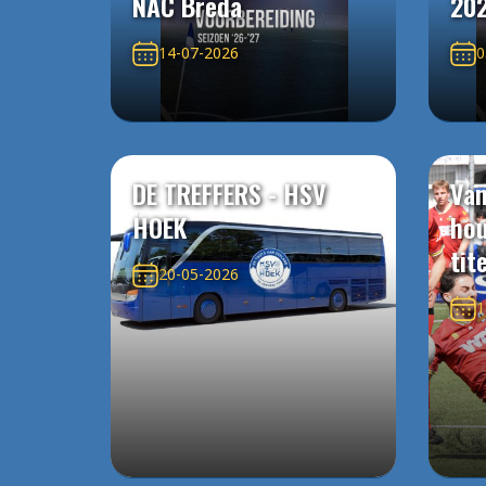
NAC Breda
20
14-07-2026
0
DE TREFFERS - HSV
Van
HOEK
ho
tit
20-05-2026
1