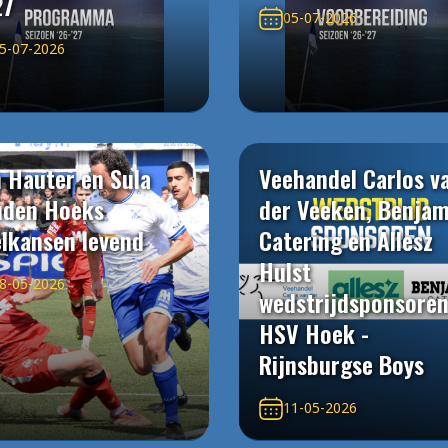
27
05-07-2026
5-07-2026
 Hauter en Sula
Veehandel Carlos v
uden Hoeks
der Veeken, Benjam
elkansen levend
Catering en Allesz
Hulst
8-05-2026
wedstrijdsponsore
HSV Hoek -
Rijnsburgse Boys
11-05-2026