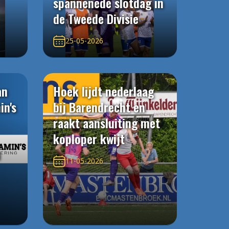
spannenede slotdag in
de Tweede Divisie
25-05-2026
an
Hoek lijdt nederlaag
in's
bij Barendrecht en
raakt aansluiting met
koploper kwijt
n
11-05-2026