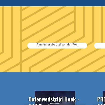
 Salvage
Aannemersbedrijf van der Poel
Oefenwedstrijd Hoek -
PR