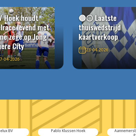
V Hoek houdt
🔵⚪️ Laatste
elrace levend met
thuiswedstrijd
me zege op Jong
kaartverkoop
ere City
23-04-2026
7-04-2026
elux BV
Pablo Klussen Hoek
Aannemersbe
P